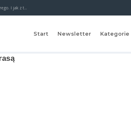
o. I jak z t...
Start
Newsletter
Kategorie
asą