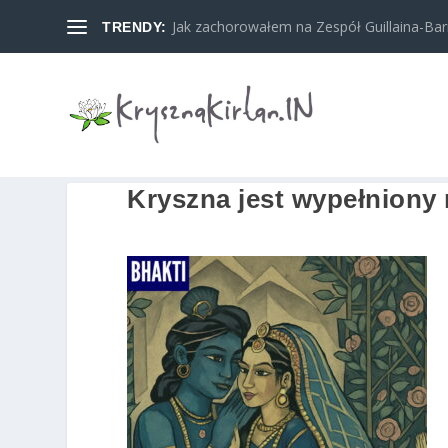
Jak zachorowałem na Zespół Guillaina-Barreg
TRENDY:
Kryszna jest wypełniony r