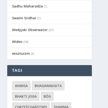
Sadhu Maharadźa
(1)
Swami Sridhar
(1)
Wedyjski Obserwator
(37)
Wideo
(39)
wisznuizm
(2)
TAGI
AHIMSA
BHAGAWADGITA
BHAKTI JOGA
BÓG
CHRZEŚCIJAŃSTWO
DHARMA