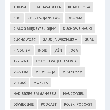
AHIMSA
BHAGAWADGITA
BHAKTI JOGA
BÓG
CHRZEŚCIJAŃSTWO
DHARMA
DIALOG MIĘDZYRELIGIJNY
DUCHOWE NAUKI
DUCHOWOŚĆ
GAUDIJA WISZNUIZM
GURU
HINDUIZM
INDIE
JAŹŃ
JOGA
KRYSZNA
LOTOS TWOJEGO SERCA
MANTRA
MEDYTACJA
MISTYCYZM
MIŁOŚĆ
MOKSZA
NAD BRZEGIEM GANGESU
NAUCZYCIEL
OŚWIECENIE
PODCAST
POLSKI PODCAST