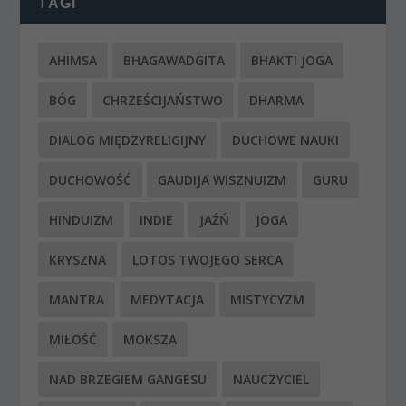
TAGI
AHIMSA
BHAGAWADGITA
BHAKTI JOGA
BÓG
CHRZEŚCIJAŃSTWO
DHARMA
DIALOG MIĘDZYRELIGIJNY
DUCHOWE NAUKI
DUCHOWOŚĆ
GAUDIJA WISZNUIZM
GURU
HINDUIZM
INDIE
JAŹŃ
JOGA
KRYSZNA
LOTOS TWOJEGO SERCA
MANTRA
MEDYTACJA
MISTYCYZM
MIŁOŚĆ
MOKSZA
NAD BRZEGIEM GANGESU
NAUCZYCIEL