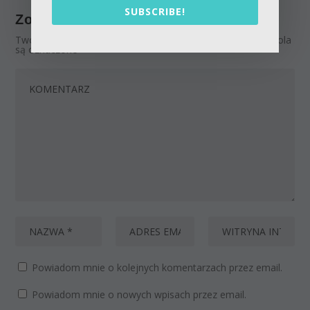
SUBSCRIBE!
Zostaw odpowiedź
Twój adres email nie zostanie opublikowany.
Wymagane pola
są oznaczone
*
Powiadom mnie o kolejnych komentarzach przez email.
Powiadom mnie o nowych wpisach przez email.