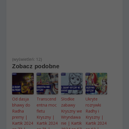
(wyświetleń: 12)
Zobacz podobne
Od dasja
Transcend
Słodkie
Ukryte
bhawy do
entna moc
zabawy
rozrywki
Radha
fletu
Kryszny we
Radhy i
premy |
Kryszny |
Wryndawa
Kryszny |
Kartik 2024
Kartik 2024
nie | Kartik
Kartik 2024