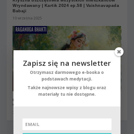
Wryndawany | Kartik 2024 ep.58 | Vaishnavapada
Babaji
10 września 2025
Zapisz się na newsletter
Otrzymasz darmowego e-booka o
podstawach medytacji.
Także najnowsze wpisy z blogu oraz
materiały tu nie dostępne.
Cudowne ozdoby Radharani | Kartik 2024 ep.43 |
Vaishnavapada Babaji | raganuga bhakti
7 stycznia 2025