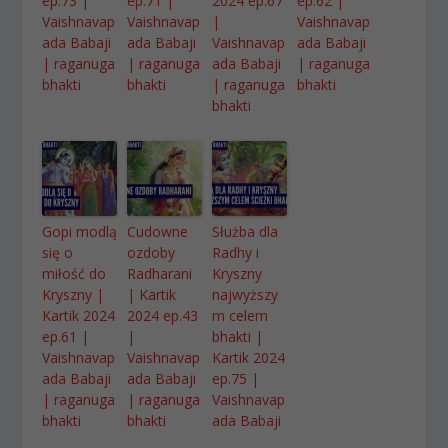
ep.73 |
ep.71 |
2024 ep.67
ep.62 |
Vaishnavap
Vaishnavap
|
Vaishnavap
ada Babaji
ada Babaji
Vaishnavap
ada Babaji
| raganuga
| raganuga
ada Babaji
| raganuga
bhakti
bhakti
| raganuga
bhakti
bhakti
Gopi modlą
Cudowne
Służba dla
się o
ozdoby
Radhy i
miłość do
Radharani
Kryszny
Kryszny |
| Kartik
najwyższy
Kartik 2024
2024 ep.43
m celem
ep.61 |
|
bhakti |
Vaishnavap
Vaishnavap
Kartik 2024
ada Babaji
ada Babaji
ep.75 |
| raganuga
| raganuga
Vaishnavap
bhakti
bhakti
ada Babaji