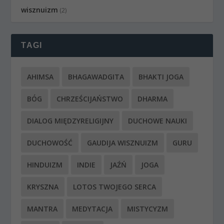
wisznuizm
(2)
TAGI
AHIMSA
BHAGAWADGITA
BHAKTI JOGA
BÓG
CHRZEŚCIJAŃSTWO
DHARMA
DIALOG MIĘDZYRELIGIJNY
DUCHOWE NAUKI
DUCHOWOŚĆ
GAUDIJA WISZNUIZM
GURU
HINDUIZM
INDIE
JAŹŃ
JOGA
KRYSZNA
LOTOS TWOJEGO SERCA
MANTRA
MEDYTACJA
MISTYCYZM