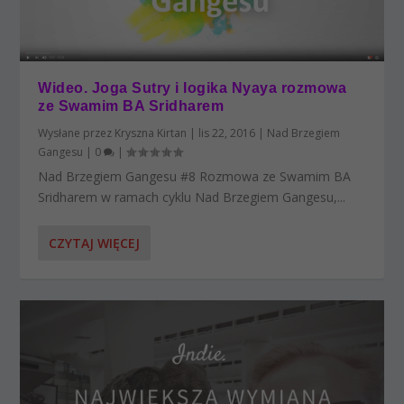
Wideo. Joga Sutry i logika Nyaya rozmowa
ze Swamim BA Sridharem
Wysłane przez
Kryszna Kirtan
|
lis 22, 2016
|
Nad Brzegiem
Gangesu
|
0
|
Nad Brzegiem Gangesu #8 Rozmowa ze Swamim BA
Sridharem w ramach cyklu Nad Brzegiem Gangesu,...
CZYTAJ WIĘCEJ