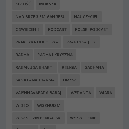
MIŁOŚĆ
MOKSZA
NAD BRZEGIEM GANGESU
NAUCZYCIEL
OŚWIECENIE
PODCAST
POLSKI PODCAST
PRAKTYKA DUCHOWA
PRAKTYKA JOGI
RADHA
RADHA I KRYSZNA
RAGANUGA BHAKTI
RELIGIA
SADHANA
SANATANADHARMA
UMYSŁ
VAISHNAVAPADA BABAJI
WEDANTA
WIARA
WIDEO
WISZNUIZM
WISZNUIZM BENGALSKI
WYZWOLENIE