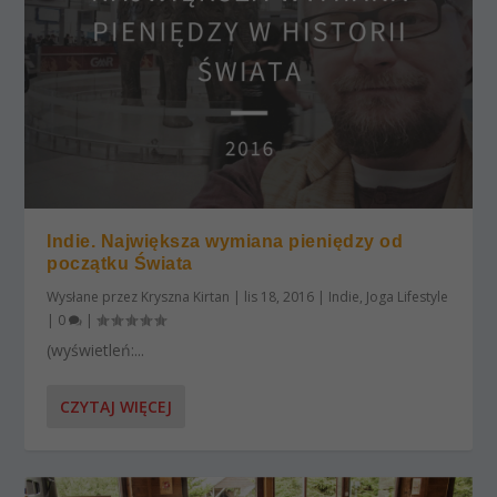
Indie. Największa wymiana pieniędzy od
początku Świata
Wysłane przez
Kryszna Kirtan
|
lis 18, 2016
|
Indie
,
Joga Lifestyle
|
0
|
(wyświetleń:...
CZYTAJ WIĘCEJ