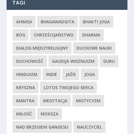
TAGI
AHIMSA
BHAGAWADGITA
BHAKTI JOGA
BÓG
CHRZEŚCIJAŃSTWO
DHARMA
DIALOG MIĘDZYRELIGIJNY
DUCHOWE NAUKI
DUCHOWOŚĆ
GAUDIJA WISZNUIZM
GURU
HINDUIZM
INDIE
JAŹŃ
JOGA
KRYSZNA
LOTOS TWOJEGO SERCA
MANTRA
MEDYTACJA
MISTYCYZM
MIŁOŚĆ
MOKSZA
NAD BRZEGIEM GANGESU
NAUCZYCIEL