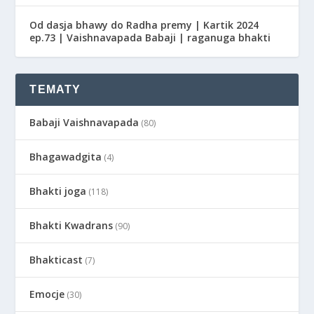
Od dasja bhawy do Radha premy | Kartik 2024
ep.73 | Vaishnavapada Babaji | raganuga bhakti
TEMATY
Babaji Vaishnavapada
(80)
Bhagawadgita
(4)
Bhakti joga
(118)
Bhakti Kwadrans
(90)
Bhakticast
(7)
Emocje
(30)