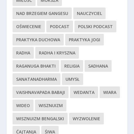
MIŁOŚĆ
MOKSZA
NAD BRZEGIEM GANGESU
NAUCZYCIEL
OŚWIECENIE
PODCAST
POLSKI PODCAST
PRAKTYKA DUCHOWA
PRAKTYKA JOGI
RADHA
RADHA I KRYSZNA
RAGANUGA BHAKTI
RELIGIA
SADHANA
SANATANADHARMA
UMYSŁ
VAISHNAVAPADA BABAJI
WEDANTA
WIARA
WIDEO
WISZNUIZM
WISZNUIZM BENGALSKI
WYZWOLENIE
ĆAJTANJA
ŚIWA