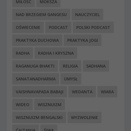
MIŁOŚĆ
MOKSZA
NAD BRZEGIEM GANGESU
NAUCZYCIEL
OŚWIECENIE
PODCAST
POLSKI PODCAST
PRAKTYKA DUCHOWA
PRAKTYKA JOGI
RADHA
RADHA I KRYSZNA
RAGANUGA BHAKTI
RELIGIA
SADHANA
SANATANADHARMA
UMYSŁ
VAISHNAVAPADA BABAJI
WEDANTA
WIARA
WIDEO
WISZNUIZM
WISZNUIZM BENGALSKI
WYZWOLENIE
ĆAJTANJA
ŚIWA