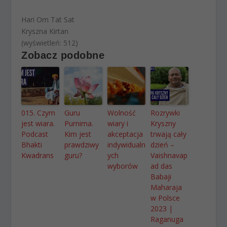
Hari Om Tat Sat
Kryszna Kirtan
(wyświetleń: 512)
Zobacz podobne
015. Czym
Guru
Wolność
Rozrywki
jest wiara.
Purnima.
wiary i
Kryszny
Podcast
Kim jest
akceptacja
trwają cały
Bhakti
prawdziwy
indywidualn
dzień –
Kwadrans
guru?
ych
Vaishnavap
wyborów
ad das
Babaji
Maharaja
w Polsce
2023 |
Raganuga