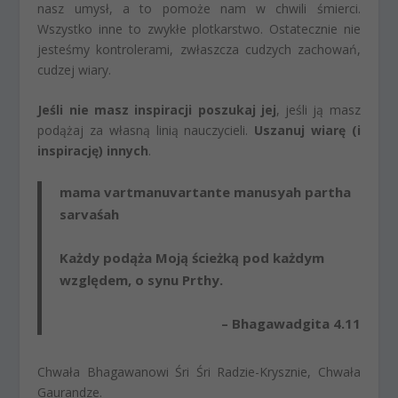
nasz umysł, a to pomoże nam w chwili śmierci.
Wszystko inne to zwykłe plotkarstwo. Ostatecznie nie
jesteśmy kontrolerami, zwłaszcza cudzych zachowań,
cudzej wiary.
Jeśli nie masz inspiracji poszukaj jej
, jeśli ją masz
podążaj za własną linią nauczycieli.
Uszanuj wiarę (i
inspirację) innych
.
mama vartmanuvartante manusyah partha
sarvaśah
Każdy podąża Moją ścieżką pod każdym
względem, o synu Prthy.
– Bhagawadgita 4.11
Chwała Bhagawanowi Śri Śri Radzie-Krysznie, Chwała
Gaurandze.