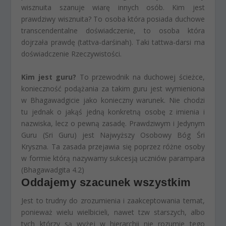
wisznuita szanuje wiarę innych osób. Kim jest
prawdziwy wisznuita? To osoba która posiada duchowe
transcendentalne doświadczenie, to osoba która
dojrzała prawdę (tattva-darśinah).
Taki tattwa-darsi ma
doświadczenie Rzeczywistości.
Kim jest guru?
To przewodnik na duchowej ścieżce,
konieczność podążania za takim guru jest wymieniona
w Bhagawadgicie jako konieczny warunek. Nie chodzi
tu jednak o jakąś jedną konkretną osobę z imienia i
nazwiska, lecz o pewną zasadę. Prawdziwym i Jedynym
Guru (Sri Guru) jest Najwyższy Osobowy Bóg Śri
Kryszna. Ta zasada przejawia się poprzez różne osoby
w formie którą nazywamy sukcesją uczniów
parampara
(Bhagawadgita 4.2)
Oddajemy szacunek wszystkim
Jest to trudny do zrozumienia i zaakceptowania temat,
ponieważ wielu wielbicieli, nawet tzw starszych, albo
tych którzy są wyżej w hierarchii nie rozumie tego