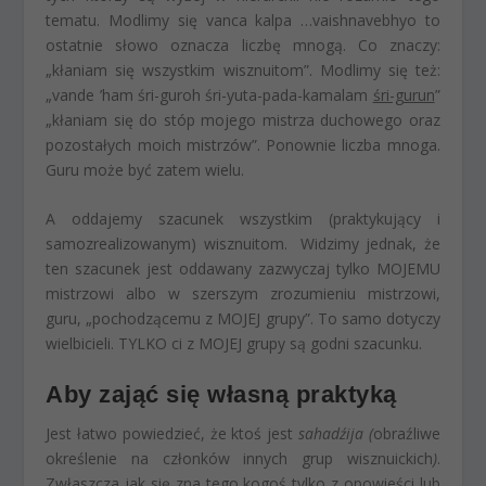
tematu. Modlimy się
vanca kalpa …vaishnavebhyo
to
ostatnie słowo oznacza liczbę mnogą. Co znaczy:
„kłaniam się
wszystkim
wisznuitom”. Modlimy się też:
„
vande ’ham śri-guroh śri-yuta-pada-kamalam
śri-gurun
”
„kłaniam się do stóp mojego mistrza duchowego oraz
pozostałych moich mistrzów”. Ponownie liczba mnoga.
Guru może być zatem wielu.
A oddajemy szacunek
wszystkim
(praktykujący i
samozrealizowanym) wisznuitom. Widzimy jednak, że
ten szacunek jest oddawany zazwyczaj tylko MOJEMU
mistrzowi albo w szerszym zrozumieniu mistrzowi,
guru, „pochodzącemu z MOJEJ grupy”. To samo dotyczy
wielbicieli. TYLKO ci z MOJEJ grupy są godni szacunku.
Aby zająć się własną praktyką
Jest łatwo powiedzieć, że ktoś jest
sahadźija (
obraźliwe
określenie na członków innych grup wisznuickich
)
.
Zwłaszcza jak się zna tego kogoś tylko z opowieści lub