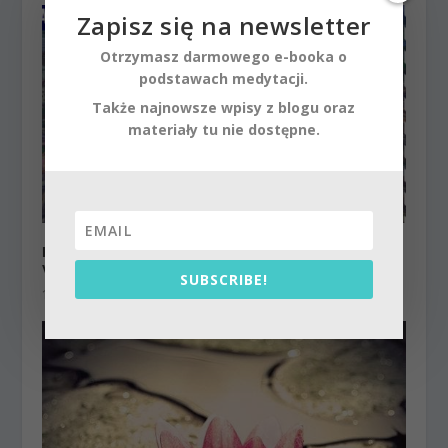
Zapisz się na newsletter
Otrzymasz darmowego e-booka o
podstawach medytacji.
Także najnowsze wpisy z blogu oraz
materiały tu nie dostępne.
Kryszna tworzy Śjama Kundę | Kartik 2024 ep.21 |
Vaishnavapada Babaji | raganuga bhakti
SUBSCRIBE!
16 listopada 2024