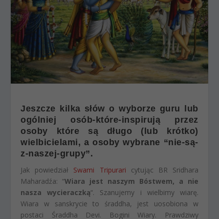
Jeszcze kilka słów o wyborze guru lub
ogólniej osób-które-inspirują przez
osoby które są długo (lub krótko)
wielbicielami, a osoby wybrane “nie-są-
z-naszej-grupy”.
Jak powiedział
Swami Tripurari
cytując BR Sridhara
Maharadźa: “
Wiara jest naszym Bóstwem, a nie
nasza wycieraczką
“. Szanujemy i wielbimy wiarę.
Wiara w sanskrycie to śraddha, jest uosobiona w
postaci Śraddha Devi. Bogini Wiary. Prawdziwy