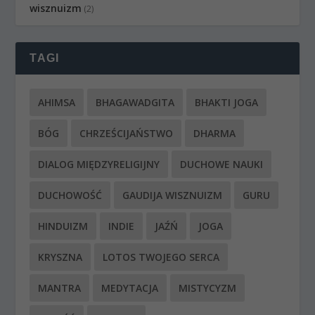
wisznuizm
(2)
TAGI
AHIMSA
BHAGAWADGITA
BHAKTI JOGA
BÓG
CHRZEŚCIJAŃSTWO
DHARMA
DIALOG MIĘDZYRELIGIJNY
DUCHOWE NAUKI
DUCHOWOŚĆ
GAUDIJA WISZNUIZM
GURU
HINDUIZM
INDIE
JAŹŃ
JOGA
KRYSZNA
LOTOS TWOJEGO SERCA
MANTRA
MEDYTACJA
MISTYCYZM