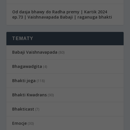
Od dasja bhawy do Radha premy | Kartik 2024
ep.73 | Vaishnavapada Babaji | raganuga bhakti
TEMATY
Babaji Vaishnavapada
(80)
Bhagawadgita
(4)
Bhakti joga
(118)
Bhakti Kwadrans
(90)
Bhakticast
(7)
Emocje
(30)