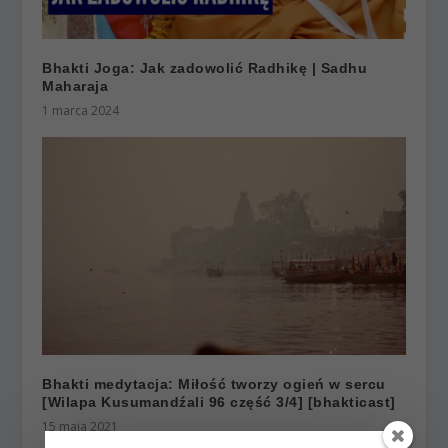
Bhakti Joga: Jak zadowolić Radhikę | Sadhu
Maharaja
1 marca 2024
Bhakti medytacja: Miłość tworzy ogień w sercu
[Wilapa Kusumandźali 96 część 3/4] [bhakticast]
15 maja 2021