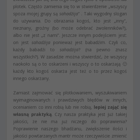
plotek. Często zamienia się to w stwierdzenie „wszyscy
spoza mojej grupy są
sahadźija
” . Taki wygodny slogan
do używania. Do obrażania kogoś, kto jest „inny”,
nieznany, groźny (bo może odebrać zwolenników?),
albo nie jest „z nami”. Jeszcze innym podejściem jest:
on jest
sahadźija
ponieważ jest babadźim. Czyli co,
każdy babadźi to
sahadźija
? (na pewno znasz
wszystkich?). W zasadzie można stwierdzić, że wszyscy
naokoło są o to oskarżeni i wszyscy o to oskarżają 🙂
każdy kto kogoś oskarża jest też o to przez kogoś
innego oskarżany.
Zamiast zajmować się plotkowaniem, wyszukiwaniem
wyimaginowanych i prawdziwych błędów w innych,
ocenianiem co inni robią lub nie robią,
lepiej zająć się
własną praktyką
. Czy nasza praktyka jest już takiej
jakości, że nie ma już niczego do poprawienia?
Poprawienie naszego bhadźanu, zwiększenie ilości i
jakości powtarzanych mantr może rzeczywiście zmienić