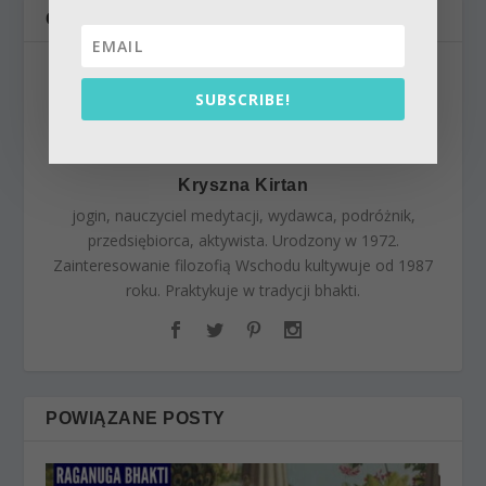
O AUTORZE
SUBSCRIBE!
Kryszna Kirtan
jogin, nauczyciel medytacji, wydawca, podróżnik,
przedsiębiorca, aktywista. Urodzony w 1972.
Zainteresowanie filozofią Wschodu kultywuje od 1987
roku. Praktykuje w tradycji bhakti.
POWIĄZANE POSTY