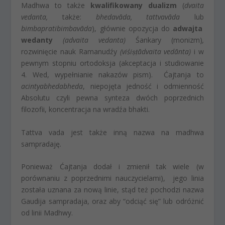
Madhwa to także
kwalifikowany dualizm
(
dvaita
vedanta,
także:
b
hedavāda
, t
attvavāda
lub
b
imbapratibimbavāda
), głównie opozycja do
adwajta
wedanty
(a
dvaita vedanta)
Śankary (monizm)
,
rozwinięcie nauk Ramanudźy
(v
iśiṣṭādvaita vedānta
)
i w
pewnym stopniu ortodoksja (akceptacja i studiowanie
4. Wed, wypełnianie nakazów pism). Ćajtanja to
acintyabhedabheda
, niepojęta jedność i odmienność
Absolutu czyli pewna synteza dwóch poprzednich
filozofii, koncentracja na wradźa bhakti.
Tattva vada jest także inną nazwa na madhwa
sampradaję.
Ponieważ Ćajtanja dodał i zmienił tak wiele (w
porównaniu z poprzednimi nauczycielami), jego linia
została uznana za nową linie, stąd też pochodzi nazwa
Gaudija sampradaja, oraz aby “odciąć się” lub odróżnić
od linii Madhwy.