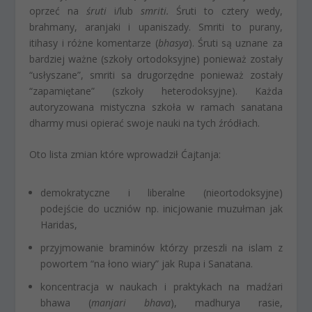
oprzeć na
śruti
i/lub
smriti.
Śruti to cztery wedy,
brahmany, aranjaki i upaniszady. Smriti to purany,
itihasy i różne komentarze (
bhasya
). Śruti są uznane za
bardziej ważne (szkoły ortodoksyjne) ponieważ zostały
“usłyszane”, smriti sa drugorzędne ponieważ zostały
“zapamiętane” (szkoły heterodoksyjne). Każda
autoryzowana mistyczna szkoła w ramach sanatana
dharmy musi opierać swoje nauki na tych źródłach.
Oto lista zmian które wprowadził Ćajtanja:
demokratyczne i liberalne (nieortodoksyjne)
podejście do uczniów np. inicjowanie muzułman jak
Haridas,
przyjmowanie braminów którzy przeszli na islam z
powortem “na łono wiary” jak Rupa i Sanatana.
koncentracja w naukach i praktykach na madźari
bhawa (
manjari bhava
), madhurya rasie,