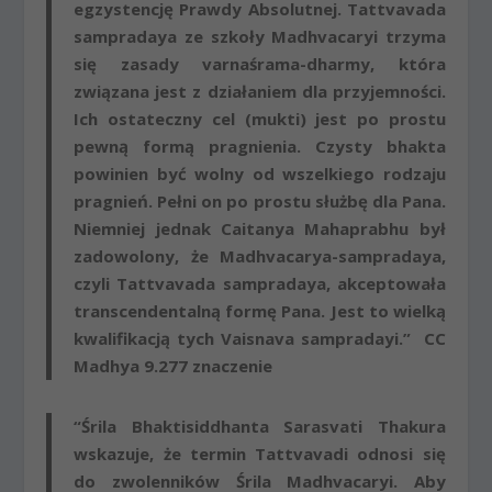
egzystencję Prawdy Absolutnej. Tattvavada
sampradaya ze szkoły Madhvacaryi trzyma
się zasady varnaśrama-dharmy, która
związana jest z działaniem dla przyjemności.
Ich ostateczny cel (mukti) jest po prostu
pewną formą pragnienia. Czysty bhakta
powinien być wolny od wszelkiego rodzaju
pragnień. Pełni on po prostu służbę dla Pana.
Niemniej jednak Caitanya Mahaprabhu był
zadowolony, że Madhvacarya-sampradaya,
czyli Tattvavada sampradaya, akceptowała
transcendentalną formę Pana. Jest to wielką
kwalifikacją tych Vaisnava sampradayi.” CC
Madhya 9.277 znaczenie
“Śrila Bhaktisiddhanta Sarasvati Thakura
wskazuje, że termin Tattvavadi odnosi się
do zwolenników Śrila Madhvacaryi. Aby