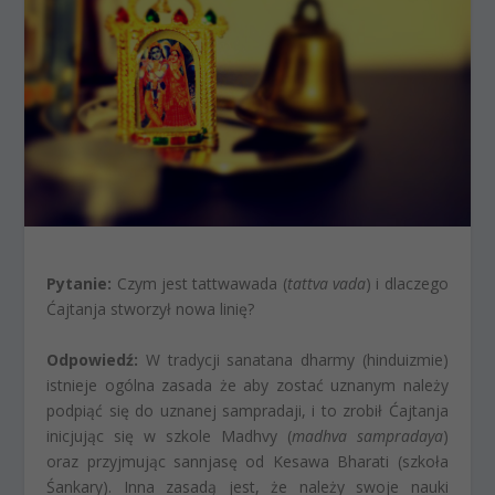
Pytanie:
Czym jest tattwawada (
tattva vada
) i dlaczego
Ćajtanja stworzył nowa linię?
Odpowiedź:
W tradycji sanatana dharmy (hinduizmie)
istnieje ogólna zasada że aby zostać uznanym należy
podpiąć się do uznanej sampradaji, i to zrobił Ćajtanja
inicjując się w szkole Madhvy (
madhva sampradaya
)
oraz przyjmując sannjasę od Kesawa Bharati (szkoła
Śankary). Inna zasadą jest, że należy swoje nauki