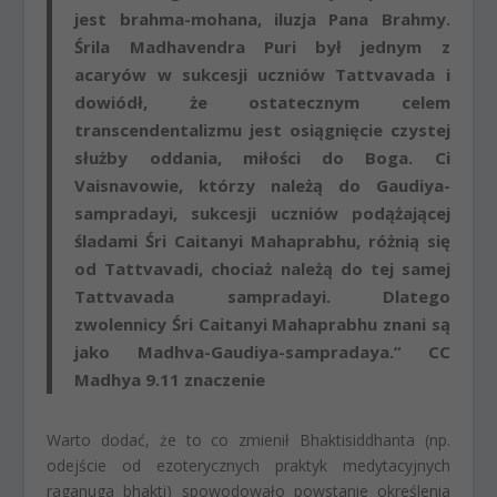
jest brahma-mohana, iluzja Pana Brahmy.
Śrila Madhavendra Puri był jednym z
acaryów w sukcesji uczniów Tattvavada i
dowiódł, że ostatecznym celem
transcendentalizmu jest osiągnięcie czystej
służby oddania, miłości do Boga. Ci
Vaisnavowie, którzy należą do Gaudiya-
sampradayi, sukcesji uczniów podążającej
śladami Śri Caitanyi Mahaprabhu, różnią się
od Tattvavadi, chociaż należą do tej samej
Tattvavada sampradayi. Dlatego
zwolennicy Śri Caitanyi Mahaprabhu znani są
jako Madhva-Gaudiya-sampradaya.” CC
Madhya 9.11 znaczenie
Warto dodać, że to co zmienił Bhaktisiddhanta (np.
odejście od ezoterycznych praktyk medytacyjnych
raganuga bhakti) spowodowało powstanie określenia