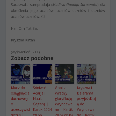
Saraswata sampradaja (
Madhva-Gaudija-Saraswata
) dla
określenia jego uczniów, uczniów uczniów i uczniów
uczniów uczniów. 🙂
Hari Om Tat Sat
Kryszna Kirtan
(wyświetleń: 211)
Zobacz podobne
Klucz do
Śriniwaś
Gopi z
Kryszna i
osiągnięcia
Aćarja i
Wradźy
Balarama
duchoweg
Nauki
gloryfikują
przyjeżdżaj
o
Ćajtanji |
Wryndawa
ą do
urzeczywist
Kartik 2024
nę | Kartik
Wryndawa
nienia |
ep.66 |
2024 ep.64
ny | Kartik