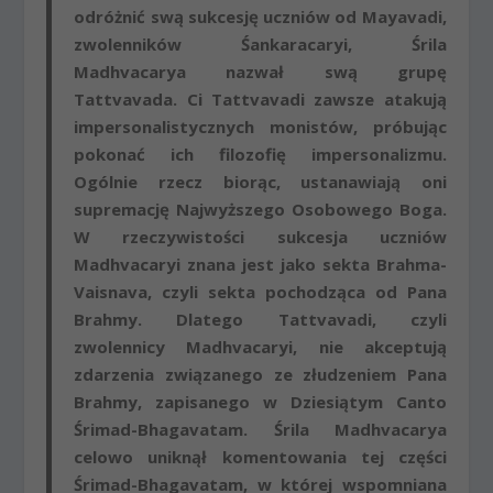
odróżnić swą sukcesję uczniów od Mayavadi,
zwolenników Śankaracaryi, Śrila
Madhvacarya nazwał swą grupę
Tattvavada. Ci Tattvavadi zawsze atakują
impersonalistycznych monistów, próbując
pokonać ich filozofię impersonalizmu.
Ogólnie rzecz biorąc, ustanawiają oni
supremację Najwyższego Osobowego Boga.
W rzeczywistości sukcesja uczniów
Madhvacaryi znana jest jako sekta Brahma-
Vaisnava, czyli sekta pochodząca od Pana
Brahmy. Dlatego Tattvavadi, czyli
zwolennicy Madhvacaryi, nie akceptują
zdarzenia związanego ze złudzeniem Pana
Brahmy, zapisanego w Dziesiątym Canto
Śrimad-Bhagavatam. Śrila Madhvacarya
celowo uniknął komentowania tej części
Śrimad-Bhagavatam, w której wspomniana