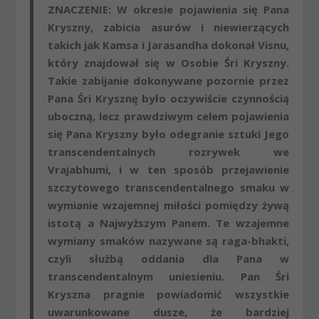
ZNACZENIE: W okresie pojawienia się Pana
Kryszny, zabicia asurów i niewierzących
takich jak Kamsa i Jarasandha dokonał Visnu,
który znajdował się w Osobie Śri Kryszny.
Takie zabijanie dokonywane pozornie przez
Pana Śri Krysznę było oczywiście czynnością
uboczną, lecz
prawdziwym celem pojawienia
się Pana Kryszny było odegranie sztuki Jego
transcendentalnych rozrywek we
Vrajabhumi
, i w ten sposób przejawienie
szczytowego transcendentalnego smaku w
wymianie wzajemnej miłości pomiędzy żywą
istotą a Najwyższym Panem. Te wzajemne
wymiany smaków nazywane są raga-bhakti,
czyli służbą oddania dla Pana w
transcendentalnym uniesieniu
.
Pan Śri
Kryszna pragnie powiadomić wszystkie
uwarunkowane dusze, że bardziej