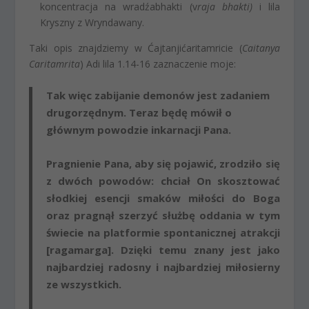
koncentracja na wradźabhakti (v
raja bhakti)
i lila
Kryszny z Wryndawany.
Taki opis znajdziemy w Ćajtanjićaritamricie (
Caitanya
Caritamrita
) Adi lila 1.14-16 zaznaczenie moje:
Tak więc zabijanie demonów jest zadaniem
drugorzędnym. Teraz będę mówił o
głównym powodzie inkarnacji Pana.
Pragnienie Pana, aby się pojawić, zrodziło się
z dwóch powodów:
chciał On skosztować
słodkiej esencji smaków miłości do Boga
oraz
pragnął szerzyć służbę oddania w tym
świecie na platformie spontanicznej atrakcji
[ragamarga]
. Dzięki temu znany jest jako
najbardziej radosny i najbardziej miłosierny
ze wszystkich.