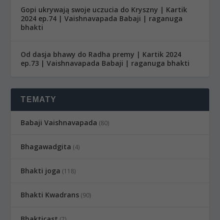
Gopi ukrywają swoje uczucia do Kryszny | Kartik
2024 ep.74 | Vaishnavapada Babaji | raganuga
bhakti
Od dasja bhawy do Radha premy | Kartik 2024
ep.73 | Vaishnavapada Babaji | raganuga bhakti
TEMATY
Babaji Vaishnavapada
(80)
Bhagawadgita
(4)
Bhakti joga
(118)
Bhakti Kwadrans
(90)
Bhakticast
(7)