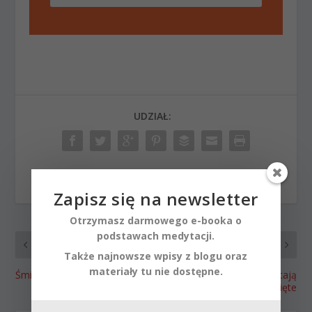
UDZIAŁ:
WSKAŹNIK:
Zapisz się na newsletter
Otrzymasz darmowego e-booka o
podstawach medytacji.
POPRZEDNI
NASTĘPNY
Także najnowsze wpisy z blogu oraz
materiały tu nie dostępne.
Śmierć i jej przeczuwanie
Drzwi miłości pozostają
zamknięte