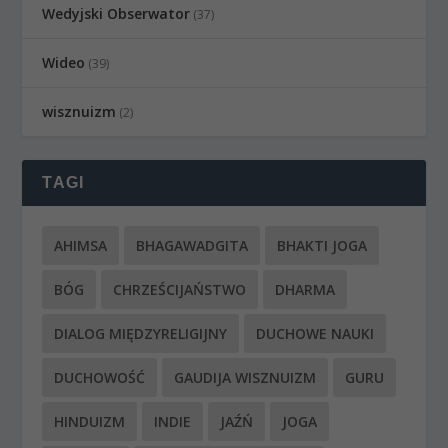
Wedyjski Obserwator
(37)
Wideo
(39)
wisznuizm
(2)
TAGI
AHIMSA
BHAGAWADGITA
BHAKTI JOGA
BÓG
CHRZEŚCIJAŃSTWO
DHARMA
DIALOG MIĘDZYRELIGIJNY
DUCHOWE NAUKI
DUCHOWOŚĆ
GAUDIJA WISZNUIZM
GURU
HINDUIZM
INDIE
JAŹŃ
JOGA