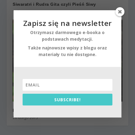
Siwaratri i Rudra Gita czyli Pieśń Siwy
17 lutego 2015
Zapisz się na newsletter
Otrzymasz darmowego e-booka o
podstawach medytacji.
Także najnowsze wpisy z blogu oraz
materiały tu nie dostępne.
SUBSCRIBE!
Przypowieść o przeroście wiary nad wiedzą.
28 lutego 2015