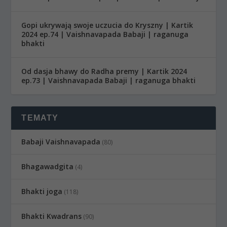
Gopi ukrywają swoje uczucia do Kryszny | Kartik
2024 ep.74 | Vaishnavapada Babaji | raganuga
bhakti
Od dasja bhawy do Radha premy | Kartik 2024
ep.73 | Vaishnavapada Babaji | raganuga bhakti
TEMATY
Babaji Vaishnavapada
(80)
Bhagawadgita
(4)
Bhakti joga
(118)
Bhakti Kwadrans
(90)