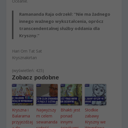
Oceanie.
Ramananda Raja odrzekł: “Nie ma żadnego
innego ważnego wykształcenia, oprócz
transcendentalnej służby oddania dla
Kryszny.”
Hari Om Tat Sat
Krysznakirtan
(wyświetleń: 425)
Zobacz podobne
Kryszna i
Najwyższy
Bhakti jest
Słodkie
Balarama
m celem
ponad
zabawy
przyjeżdżaj
sewananda
innymi
Kryszny we
ą do
radość
ścieżkami
Wryndawa