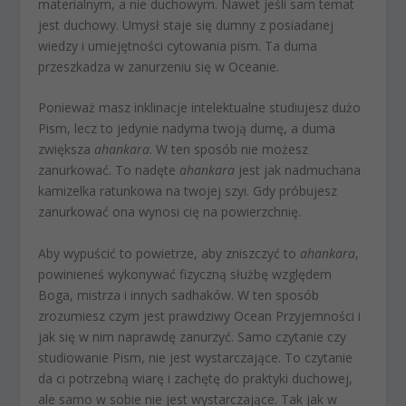
materialnym, a nie duchowym. Nawet jeśli sam temat
jest duchowy. Umysł staje się dumny z posiadanej
wiedzy i umiejętności cytowania pism. Ta duma
przeszkadza w zanurzeniu się w Oceanie.
Ponieważ masz inklinacje intelektualne studiujesz dużo
Pism, lecz to jedynie nadyma twoją dumę, a duma
zwiększa
ahankara
. W ten sposób nie możesz
zanurkować. To nadęte
ahankara
jest jak nadmuchana
kamizelka ratunkowa na twojej szyi. Gdy próbujesz
zanurkować ona wynosi cię na powierzchnię.
Aby wypuścić to powietrze, aby zniszczyć to
ahankara
,
powinieneś wykonywać fizyczną służbę względem
Boga, mistrza i innych sadhaków. W ten sposób
zrozumiesz czym jest prawdziwy Ocean Przyjemności i
jak się w nim naprawdę zanurzyć. Samo czytanie czy
studiowanie Pism, nie jest wystarczające. To czytanie
da ci potrzebną wiarę i zachętę do praktyki duchowej,
ale samo w sobie nie jest wystarczające. Tak jak w