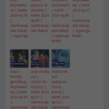
Wryndawa
płynąca ze
duchowymi
nie | Kartik
ny | Kartik
służenia |
| Kartik
2024 ep.67
2024 ep.70
Kartik 2024
2024 ep.68
|
|
ep.69 |
|
Vaishnavap
Vaishnavap
Vaishnavap
Vaishnavap
ada Babaji
ada Babaji
ada Babaji
ada Babaji
| raganuga
| raganuga
| raganuga
bhakti
bhakti
Gopi z
Gopi modlą
Radharani
Wradźy
się o
jest
gloryfikują
miłość do
najlepszą
Wryndawa
Kryszny |
formą
nę | Kartik
Kartik 2024
premy |
2024 ep.64
ep.61 |
Kartik 2024
|
Vaishnavap
ep.53 |
Vaishnavap
ada Babaji
Vaishnavap