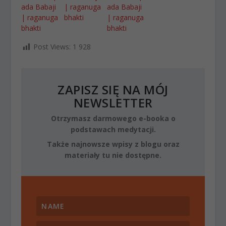
ada Babaji
| raganuga
ada Babaji
| raganuga
bhakti
| raganuga
bhakti
bhakti
Post Views:
1 928
ZAPISZ SIĘ NA MÓJ
NEWSLETTER
Otrzymasz darmowego e-booka o
podstawach medytacji.
Także najnowsze wpisy z blogu oraz
materiały tu nie dostępne.