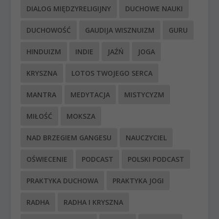
DIALOG MIĘDZYRELIGIJNY
DUCHOWE NAUKI
DUCHOWOŚĆ
GAUDIJA WISZNUIZM
GURU
HINDUIZM
INDIE
JAŹŃ
JOGA
KRYSZNA
LOTOS TWOJEGO SERCA
MANTRA
MEDYTACJA
MISTYCYZM
MIŁOŚĆ
MOKSZA
NAD BRZEGIEM GANGESU
NAUCZYCIEL
OŚWIECENIE
PODCAST
POLSKI PODCAST
PRAKTYKA DUCHOWA
PRAKTYKA JOGI
RADHA
RADHA I KRYSZNA