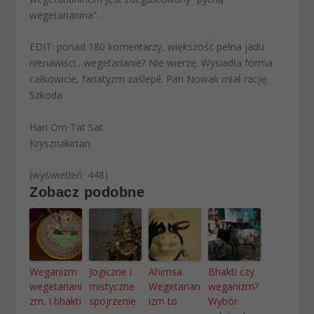
wegetarianina”.
EDIT: ponad 180 komentarzy, większość pełna jadu
nienawiści…wegetarianie? Nie wierzę. Wysiadła forma
całkowicie, fanatyzm zaślepił. Pan Nowak miał rację.
Szkoda
Hari Om Tat Sat
Krysznakirtan
(wyświetleń: 448)
Zobacz podobne
Weganizm
Jogiczne i
Ahimsa.
Bhakti czy
wegetariani
mistyczne
Wegetarian
weganizm?
zm. I bhakti
spojrzenie
izm to
Wybór