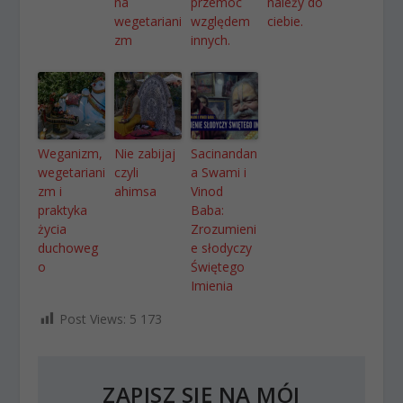
na
przemoc
należy do
wegetariani
względem
ciebie.
zm
innych.
Weganizm,
Nie zabijaj
Sacinandan
wegetariani
czyli
a Swami i
zm i
ahimsa
Vinod
praktyka
Baba:
życia
Zrozumieni
duchoweg
e słodyczy
o
Świętego
Imienia
Post Views:
5 173
ZAPISZ SIĘ NA MÓJ