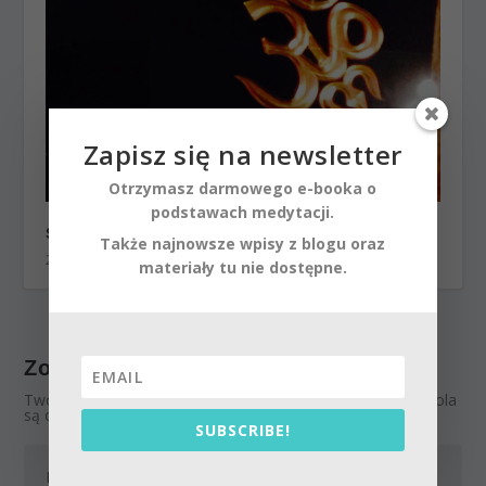
Zapisz się na newsletter
Otrzymasz darmowego e-booka o
podstawach medytacji.
Śiwaratri w świątyni Śiwy w Czarnowie
Także najnowsze wpisy z blogu oraz
2 marca 2014
materiały tu nie dostępne.
Zostaw odpowiedź
Twój adres email nie zostanie opublikowany.
Wymagane pola
są oznaczone
*
SUBSCRIBE!