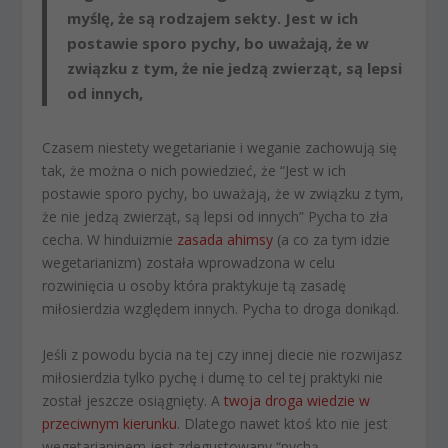
myślę, że są rodzajem sekty. Jest w ich
postawie sporo pychy, bo uważają, że w
związku z tym, że nie jedzą zwierząt, są lepsi
od innych,
Czasem niestety wegetarianie i weganie zachowują się
tak, że można o nich powiedzieć, że “Jest w ich
postawie sporo pychy, bo uważają, że w związku z tym,
że nie jedzą zwierząt, są lepsi od innych” Pycha to zła
cecha. W hinduizmie
zasada ahimsy
(a co za tym idzie
wegetarianizm) została wprowadzona w celu
rozwinięcia u osoby która praktykuje tą zasadę
miłosierdzia względem innych. Pycha to droga donikąd.
Jeśli z powodu bycia na tej czy innej diecie nie rozwijasz
miłosierdzia tylko pychę i dumę to cel tej praktyki nie
został jeszcze osiągnięty. A
twoja droga wiedzie w
przeciwnym kierunku
. Dlatego nawet ktoś kto nie jest
wegetarianinem jest zdegustowany “pychą