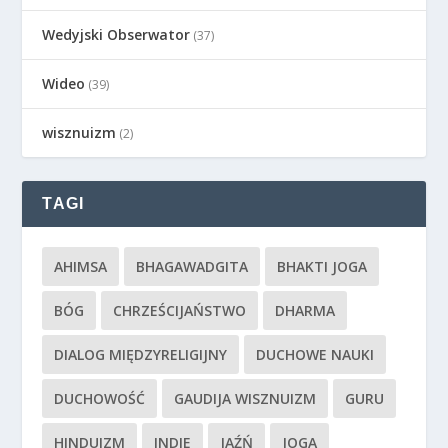
Wedyjski Obserwator
(37)
Wideo
(39)
wisznuizm
(2)
TAGI
AHIMSA
BHAGAWADGITA
BHAKTI JOGA
BÓG
CHRZEŚCIJAŃSTWO
DHARMA
DIALOG MIĘDZYRELIGIJNY
DUCHOWE NAUKI
DUCHOWOŚĆ
GAUDIJA WISZNUIZM
GURU
HINDUIZM
INDIE
JAŹŃ
JOGA