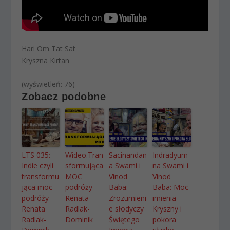
Hari Om Tat Sat
Kryszna Kirtan
(wyświetleń: 76)
Zobacz podobne
LTS 035:
Wideo.Tran
Sacinandan
Indradyum
Indie czyli
sformująca
a Swami i
na Swami i
transformu
MOC
Vinod
Vinod
jąca moc
podróży –
Baba:
Baba: Moc
podróży –
Renata
Zrozumieni
imienia
Renata
Radlak-
e słodyczy
Kryszny i
Radlak-
Dominik
Świętego
pokora