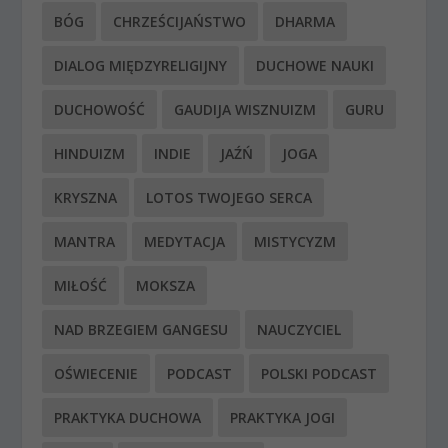
BÓG
CHRZEŚCIJAŃSTWO
DHARMA
DIALOG MIĘDZYRELIGIJNY
DUCHOWE NAUKI
DUCHOWOŚĆ
GAUDIJA WISZNUIZM
GURU
HINDUIZM
INDIE
JAŹŃ
JOGA
KRYSZNA
LOTOS TWOJEGO SERCA
MANTRA
MEDYTACJA
MISTYCYZM
MIŁOŚĆ
MOKSZA
NAD BRZEGIEM GANGESU
NAUCZYCIEL
OŚWIECENIE
PODCAST
POLSKI PODCAST
PRAKTYKA DUCHOWA
PRAKTYKA JOGI