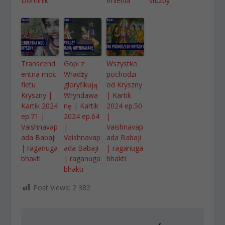
Dominik
Imienia
służby
Transcend
Gopi z
Wszystko
entna moc
Wradźy
pochodzi
fletu
gloryfikują
od Kryszny
Kryszny |
Wryndawa
| Kartik
Kartik 2024
nę | Kartik
2024 ep.50
ep.71 |
2024 ep.64
|
Vaishnavap
|
Vaishnavap
ada Babaji
Vaishnavap
ada Babaji
| raganuga
ada Babaji
| raganuga
bhakti
| raganuga
bhakti
bhakti
Post Views:
2 382