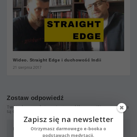
Wideo. Straight Edge i duchowość Indii
21 sierpnia 2017
Zostaw odpowiedź
Twój adres email nie zostanie opublikowany.
Wymagane pola
są oznaczone
*
Zapisz się na newsletter
Otrzymasz darmowego e-booka o
podstawach medytacji.