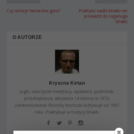
Czy istnieje hierarchia guru?
Praktyka vaidhi bhakti nie
prowadzi do raganuga
bhakti
O AUTORZE
Kryszna Kirtan
jogin, nauczyciel medytacji, wydawca, podróżnik,
przedsiębiorca, aktywista. Urodzony w 1972.
Zainteresowanie filozofią Wschodu kultywuje od 1987
roku. Praktykuje w tradycji bhakti.