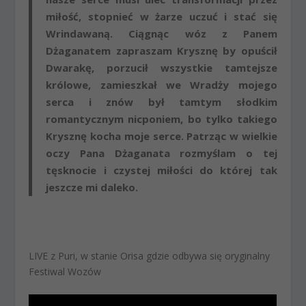
miłość, stopnieć w żarze uczuć i stać się
Wrindawaną. Ciągnąc wóz z Panem
Dżaganatem zapraszam Krysznę by opuścił
Dwarakę, porzucił wszystkie tamtejsze
królowe, zamieszkał we Wradży mojego
serca i znów był tamtym słodkim
romantycznym nicponiem, bo tylko takiego
Krysznę kocha moje serce. Patrząc w wielkie
oczy Pana Dżaganata rozmyślam o tej
tęsknocie i czystej miłości do której tak
jeszcze mi daleko.
LIVE z Puri, w stanie Orisa gdzie odbywa się oryginalny
Festiwal Wozów