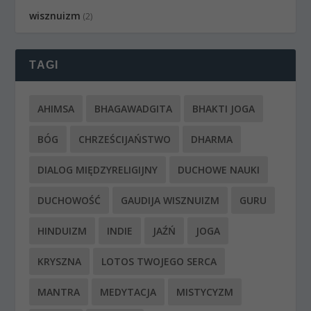
wisznuizm
(2)
TAGI
AHIMSA
BHAGAWADGITA
BHAKTI JOGA
BÓG
CHRZEŚCIJAŃSTWO
DHARMA
DIALOG MIĘDZYRELIGIJNY
DUCHOWE NAUKI
DUCHOWOŚĆ
GAUDIJA WISZNUIZM
GURU
HINDUIZM
INDIE
JAŹŃ
JOGA
KRYSZNA
LOTOS TWOJEGO SERCA
MANTRA
MEDYTACJA
MISTYCYZM