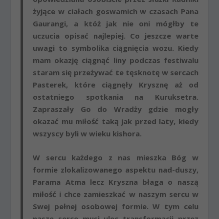
żyjące w ciałach goswamich w czasach Pana
Gaurangi, a któż jak nie oni mógłby te
uczucia opisać najlepiej. Co jeszcze warte
uwagi to symbolika ciągnięcia wozu. Kiedy
mam okazję ciągnąć liny podczas festiwalu
staram się przeżywać te tęsknotę w sercach
Pasterek, które ciągnęły Krysznę aż od
ostatniego spotkania na Kuruksetra.
Zapraszały Go do Wradży gdzie mogły
okazać mu miłość taką jak przed laty, kiedy
wszyscy byli w wieku kishora.
W sercu każdego z nas mieszka Bóg w
formie zlokalizowanego aspektu nad-duszy,
Parama Atma lecz Kryszna błaga o naszą
miłość i chce zamieszkać w naszym sercu w
Swej pełnej osobowej formie. W tym celu
nasze serce musi ulec transformacji przez