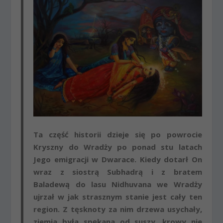
Ta część historii dzieje się po powrocie
Kryszny do Wradży po ponad stu latach
Jego emigracji w Dwarace. Kiedy dotarł On
wraz z siostrą Subhadrą i z bratem
Baladewą do lasu Nidhuvana we Wradży
ujrzał w jak strasznym stanie jest cały ten
region. Z tęsknoty za nim drzewa usychały,
ziemia była spękana od suszy, krowy nie