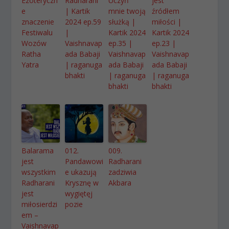
Ezoteryczn
Radharani
Uczyń
jest
e
| Kartik
mnie twoją
źródłem
znaczenie
2024 ep.59
służką |
miłości |
Festiwalu
|
Kartik 2024
Kartik 2024
Wozów
Vaishnavap
ep.35 |
ep.23 |
Ratha
ada Babaji
Vaishnavap
Vaishnavap
Yatra
| raganuga
ada Babaji
ada Babaji
bhakti
| raganuga
| raganuga
bhakti
bhakti
Balarama
012.
009.
jest
Pandawowi
Radharani
wszystkim
e ukazują
zadziwia
Radharani
Krysznę w
Akbara
jest
wygiętęj
miłosierdzi
pozie
em –
Vaishnavap