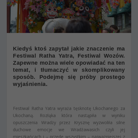
Kiedyś ktoś zapytał jakie znaczenie ma
Festiwal Ratha Yatra, Festiwal Wozów.
Zapewne można wiele opowiadać na ten
temat, i tłumaczyć w skomplikowany
sposób. Podejmę się próby prostego
wyjaśnienia.
Festiwal Ratha Yatra wyraża tęsknotę Ukochanego za
Ukochaną. Rozłąka która nastąpiła w wyniku
opuszczenia Wradży przez Krysznę wyzwoliła silne
duchowe emocje we Wradźawasich czyli jej
mieszkańcach i – przede wszystkim – najważniejszej z