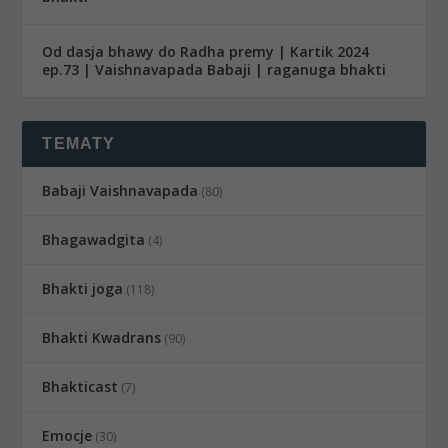
Od dasja bhawy do Radha premy | Kartik 2024
ep.73 | Vaishnavapada Babaji | raganuga bhakti
TEMATY
Babaji Vaishnavapada
(80)
Bhagawadgita
(4)
Bhakti joga
(118)
Bhakti Kwadrans
(90)
Bhakticast
(7)
Emocje
(30)