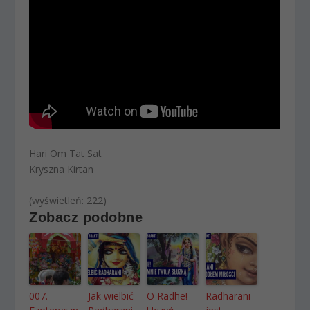
Hari Om Tat Sat
Kryszna Kirtan
(wyświetleń: 222)
Zobacz podobne
007.
Jak wielbić
O Radhe!
Radharani