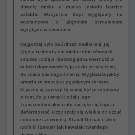
dawały mleka a matka Jasioda bardzo
osłabła. Wszystkie Gopi wyglądały na
wychudzone z głębokim strapieniem
wyrytym na twarzach.
Najgorzej było ze Śrimati Radharani, Jej
głębia tęsknoty nie miała sobie równych,
smutek rozłąki i bezwzględna wierność w
miłości doprowadziły ją aż do utraty tchu,
do stanu bliskiego śmierci. Wyglądała jakby
umarła ze smutku z pękniętym sercem.
Kryszna ujrzawszy tę scenę był przekonany
o tym, że Ją utracił i z żalu Jego
transcendentalne ciało zaczęło się topić i
deformować. Oczy stały się wielkie od uczuć
i okolone czerwienią. Stanął On nad ciałem
Radhiki i zamarł jak kawałek twardego
drewna Nim.