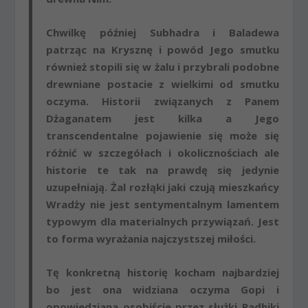
Chwilkę później Subhadra i Baladewa
patrząc na Krysznę i powód Jego smutku
również stopili się w żalu i przybrali podobne
drewniane postacie z wielkimi od smutku
oczyma. Historii związanych z Panem
Dżaganatem jest kilka a Jego
transcendentalne pojawienie się może się
różnić w szczegółach i okolicznościach ale
historie te tak na prawdę się jedynie
uzupełniają. Żal rozłąki jaki czują mieszkańcy
Wradży nie jest sentymentalnym lamentem
typowym dla materialnych przywiązań. Jest
to forma wyrażania najczystszej miłości.
Tę konkretną historię kocham najbardziej
bo jest ona widziana oczyma Gopi i
opowiedziana osobiście przez służki Radhiki