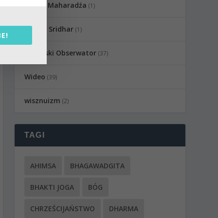
Sadhu Maharadźa
(1)
Swami Sridhar
(1)
E!
Wedyjski Obserwator
(37)
Wideo
(39)
wisznuizm
(2)
TAGI
AHIMSA
BHAGAWADGITA
BHAKTI JOGA
BÓG
CHRZEŚCIJAŃSTWO
DHARMA