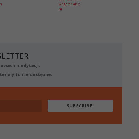
n
wegetarianiz
m
SLETTER
awach medytacji.
eriały tu nie dostępne.
SUBSCRIBE!