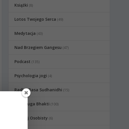
Książki
(8)
Lotos Twojego Serca
(49)
Medytacja
(43)
Nad Brzegiem Gangesu
(47)
Podcast
(135)
Psychologia jogi
(4)
Radha Rasa Sudhanidhi
(15)
Raganuga Bhakti
(100)
Rozwój Osobisty
(6)