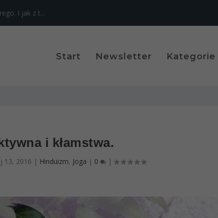
o. I jak z t...
Start
Newsletter
Kategorie
ktywna i kłamstwa.
j 13, 2016
|
Hinduizm
,
Joga
|
0
|