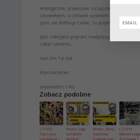
Analogicznie, prawdziwe szczęście odnajdziesz w 
człowiekiem, a człowiek powinien…”. Bycie “czło
jaźni, nie definiuje Ciebie. To jedynie zewnętrzna
Jaźń odkryjesz poprzez medytację, jogę i, zwłas
odbyć samemu.
Hari Om Tat Sat
Kryszna Kirtan
(wyświetleń: 140)
Zobacz podobne
LTS 022:
Wideo. Joga
Wideo. Sfera
LTS 010:
Czym jest
kundalini
duchowa
Mantra i jog
medytacja z
według
praktyki jogi –
Rozmowa z