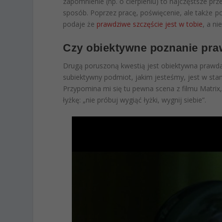
zapomnienie (np. o cierpieniu) to najczęstsze prz
sposób. Poprzez pracę, poświęcenie, ale także p
podaje że
prawdziwe szczęście jest w tobie
, a n
Czy obiektywne poznanie pra
Drugą poruszoną kwestią jest obiektywna prawda.
subiektywny podmiot, jakim jesteśmy, jest w st
Przypomina mi się tu pewna scena z filmu Matri
łyżkę: „nie próbuj wygiąć łyżki, wygnij siebie”.