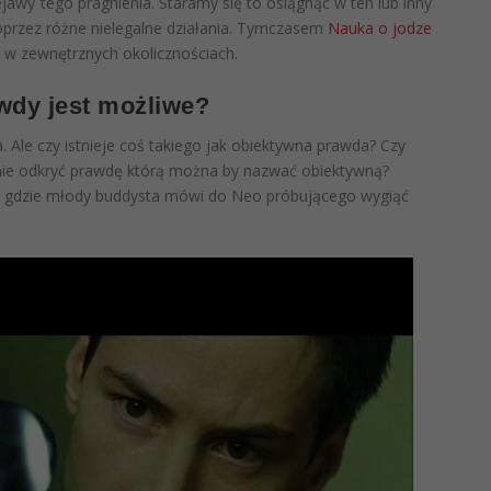
ejawy tego pragnienia. Staramy się to osiągnąć w ten lub inny
oprzez różne nielegalne działania. Tymczasem
Nauka o jodze
ie w zewnętrznych okolicznościach.
wdy jest możliwe?
 Ale czy istnieje coś takiego jak obiektywna prawda? Czy
anie odkryć prawdę którą można by nazwać obiektywną?
x, gdzie młody buddysta mówi do Neo próbującego wygiąć