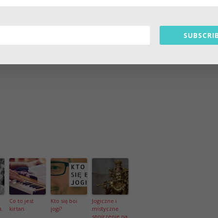
sobie, w jaźni. Nie odnajdziesz jej myśląc o sobie, “jestem
wiekiem” nie jest twoją
prawdziwą tożsamością
, nie definiuje
SUBSCRIB
 i zmienna okrywa.
zcza, przez ścieżkę oddania. A podróż w tym kierunku musisz
Co to jest
Kto się boi
Jogiczne i
a.
kirtan
jogi?
mistyczne
spojrzenie na