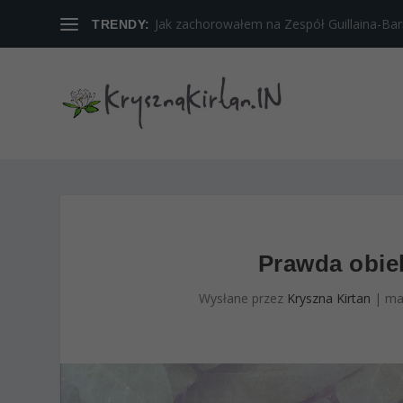
Jak zachorowałem na Zespół Guillaina-Barreg
TRENDY:
Prawda obie
Wysłane przez
Kryszna Kirtan
|
ma