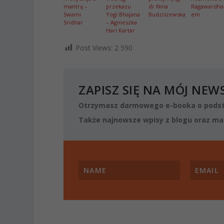
mantrą –
przekazu
dr Nina
Ragawardha
Swami
Yogi Bhajana
Budziszewska
em
Sridhar
– Agnieszka
Hari Kartar
Post Views:
2 590
ZAPISZ SIĘ NA MÓJ NEW
Otrzymasz darmowego e-booka o podst
Także najnowsze wpisy z blogu oraz mat