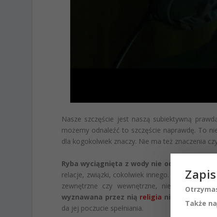
Nasze szczęście jest naszą subiektywną prawdą
możemy odnaleźć to szczęście naprawdę. To nie j
dla kogokolwiek znaczy. Nie ma też znaczenia czy
Ryba wyciągnięta z wody nie odnajdzie szcz
Zapis
relacje, związki, cokolwiek innego. Nie ma też z
zewnętrzne czy wewnętrzne, nie ma też zna
Otrzymas
wyznawana przez nią
religia
nie ma znacze
Także na
da jej poczucie spełniania.