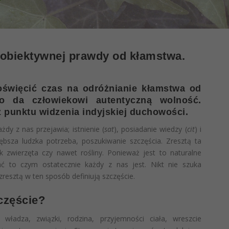
 obiektywnej prawdy od kłamstwa.
święcić czas na odróżnianie kłamstwa od
o da człowiekowi autentyczną wolność.
z punktu widzenia indyjskiej duchowości.
żdy z nas przejawia; istnienie (
sat
), posiadanie wiedzy (
cit
) i
głębsza ludzka potrzeba, poszukiwanie szczęścia. Zresztą ta
k zwierzęta czy nawet rośliny. Ponieważ jest to naturalne
ać to czym ostatecznie każdy z nas jest. Nikt nie szuka
zresztą w ten sposób definiują szczęście.
częście?
władza, związki, rodzina, przyjemności ciała, wreszcie