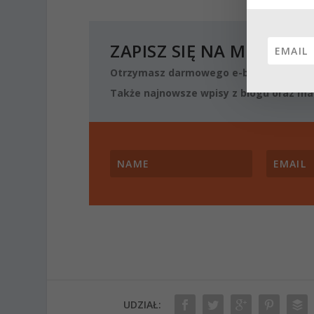
ZAPISZ SIĘ NA MÓJ NEW
Otrzymasz darmowego e-booka o podst
Także najnowsze wpisy z blogu oraz mat
UDZIAŁ: