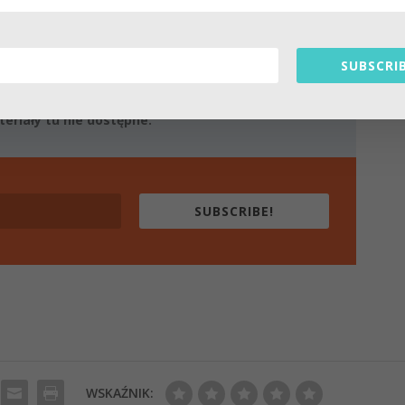
SLETTER
SUBSCRIB
awach medytacji.
eriały tu nie dostępne.
SUBSCRIBE!
WSKAŹNIK: