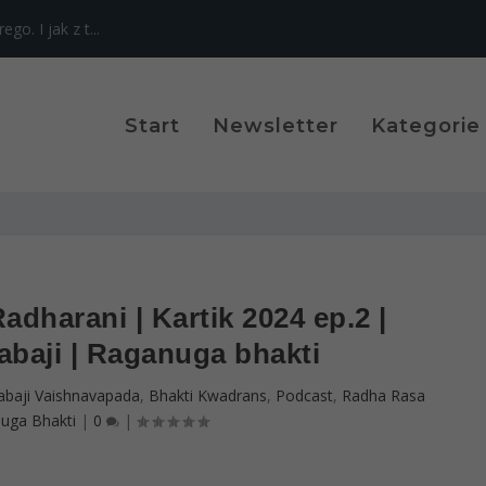
o. I jak z t...
Start
Newsletter
Kategorie
adharani | Kartik 2024 ep.2 |
baji | Raganuga bhakti
abaji Vaishnavapada
,
Bhakti Kwadrans
,
Podcast
,
Radha Rasa
uga Bhakti
|
0
|