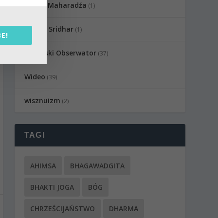
Sadhu Maharadźa
(1)
Swami Sridhar
(1)
E!
Wedyjski Obserwator
(37)
Wideo
(39)
wisznuizm
(2)
TAGI
AHIMSA
BHAGAWADGITA
BHAKTI JOGA
BÓG
CHRZEŚCIJAŃSTWO
DHARMA