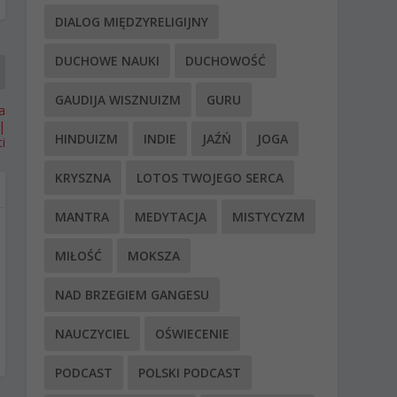
DIALOG MIĘDZYRELIGIJNY
DUCHOWE NAUKI
DUCHOWOŚĆ
GAUDIJA WISZNUIZM
GURU
a
|
HINDUIZM
INDIE
JAŹŃ
JOGA
i
KRYSZNA
LOTOS TWOJEGO SERCA
MANTRA
MEDYTACJA
MISTYCYZM
MIŁOŚĆ
MOKSZA
NAD BRZEGIEM GANGESU
NAUCZYCIEL
OŚWIECENIE
PODCAST
POLSKI PODCAST