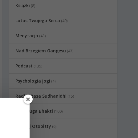
Książki
(8)
Lotos Twojego Serca
(49)
Medytacja
(43)
Nad Brzegiem Gangesu
(47)
Podcast
(135)
Psychologia jogi
(4)
Radha Rasa Sudhanidhi
(15)
Raganuga Bhakti
(100)
Rozwój Osobisty
(6)