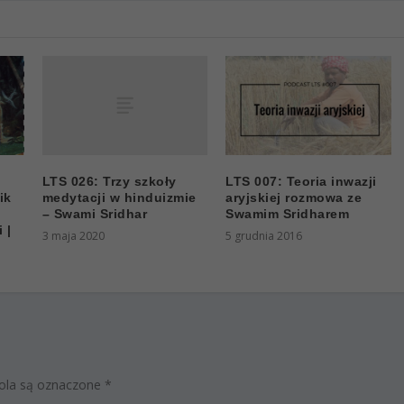
LTS 026: Trzy szkoły
LTS 007: Teoria inwazji
medytacji w hinduizmie
ik
aryjskiej rozmowa ze
– Swami Sridhar
Swamim Sridharem
 |
3 maja 2020
5 grudnia 2016
la są oznaczone
*