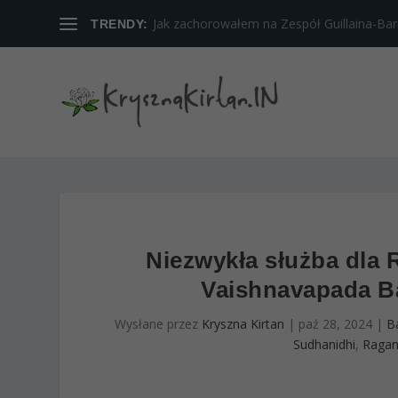
Jak zachorowałem na Zespół Guillaina-Barreg
TRENDY:
Niezwykła służba dla R
Vaishnavapada Ba
Wysłane przez
Kryszna Kirtan
|
paź 28, 2024
|
B
Sudhanidhi
,
Ragan