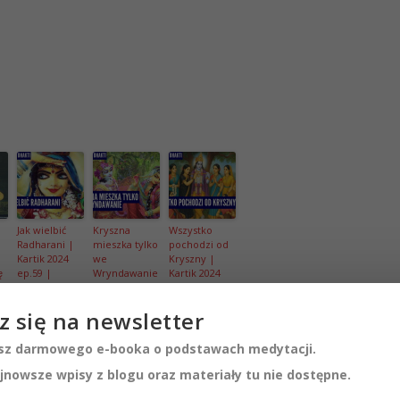
Jak wielbić
Kryszna
Wszystko
Radharani |
mieszka tylko
pochodzi od
Kartik 2024
we
Kryszny |
̨
ep.59 |
Wryndawanie
Kartik 2024
4
Vaishnavapad
| Kartik 2024
ep.50 |
a Babaji |
ep.52 |
Vaishnavapad
z się na newsletter
ad
raganuga
Vaishnavapad
a Babaji |
bhakti
a Babaji |
raganuga
raganuga
bhakti
z darmowego e-booka o podstawach medytacji.
bhakti
jnowsze wpisy z blogu oraz materiały tu nie dostępne.