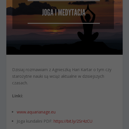
Dzisiaj rozmawiam z Agnieszką Hari Kartar o tym czy
starożytne nauki są wciąż aktualne w dzisiejszych
czasach.
Linki:
www.aquarianage.eu
Joga kundalini PDF:
https://bit.ly/2Sr4zCU