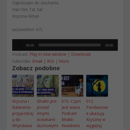
Zapraszam do słuchania.
Hari Om Tat Sat
Kryszna Kirtan
(wyświetleń: 67)
Odtwarzacz
00:00
00:00
plików
Podcast:
Play in new window
|
Download
dźwiękowych
Subscribe:
Email
|
RSS
|
More
Zobacz podobne
Kryszna i
Bhakti jest
015. Czym
012.
Balarama
ponad
jest wiara.
Pandawowi
przyjeżdżaj
innymi
Podcast
e ukazują
ą do
ścieżkami
Bhakti
Krysznę w
Wryndawa
duchowymi
Kwadrans
wygiętęj