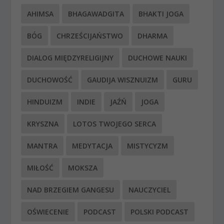
AHIMSA
BHAGAWADGITA
BHAKTI JOGA
BÓG
CHRZEŚCIJAŃSTWO
DHARMA
DIALOG MIĘDZYRELIGIJNY
DUCHOWE NAUKI
DUCHOWOŚĆ
GAUDIJA WISZNUIZM
GURU
HINDUIZM
INDIE
JAŹŃ
JOGA
KRYSZNA
LOTOS TWOJEGO SERCA
MANTRA
MEDYTACJA
MISTYCYZM
MIŁOŚĆ
MOKSZA
NAD BRZEGIEM GANGESU
NAUCZYCIEL
OŚWIECENIE
PODCAST
POLSKI PODCAST