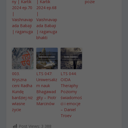
ny | Kartik
| Kartik
pozie
2024 ep.70
2024 ep.68
|
|
Vaishnavap
Vaishnavap
ada Babaji
ada Babaji
| raganuga
| raganuga
bhakti
003.
LTS 047:
LTS 044:
Kryszna
Uniwersaliz
OIDA
ceni Radha
m nauk
Theraphy
Kundę
Bhagawad
Poziomy
bardziej niż
gity – Piotr
świadomoś
własne
Marcinów
ci i emocje
życie
– Daniel
Troev
Post Views:
3 388