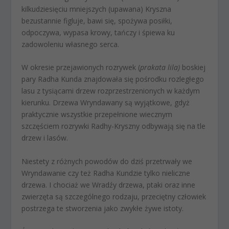
kilkudziesięciu mniejszych (upawana) Kryszna
bezustannie figluje, bawi się, spożywa posiłki,
odpoczywa, wypasa krowy, tańczy i śpiewa ku
zadowoleniu własnego serca.
W okresie przejawionych rozrywek (
prakata lila)
boskiej
pary Radha Kunda znajdowała się pośrodku rozległego
lasu z tysiącami drzew rozprzestrzenionych w każdym
kierunku. Drzewa Wryndawany są wyjątkowe, gdyż
praktycznie wszystkie przepełnione wiecznym
szczęściem rozrywki Radhy-Kryszny odbywają się na tle
drzew i lasów.
Niestety z różnych powodów do dziś przetrwały we
Wryndawanie czy też Radha Kundzie tylko nieliczne
drzewa. I chociaż we Wradźy drzewa, ptaki oraz inne
zwierzęta są szczególnego rodzaju, przeciętny człowiek
postrzega te stworzenia jako zwykłe żywe istoty.