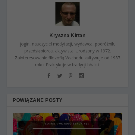
Kryszna Kirtan
jogin, nauczyciel medytacji, wydawca, podróżnik,
przedsiębiorca, aktywista. Urodzony w 1972.
Zainteresowanie filozofią Wschodu kultywuje od 1987
roku. Praktykuje w tradycji bhakti.
POWIĄZANE POSTY