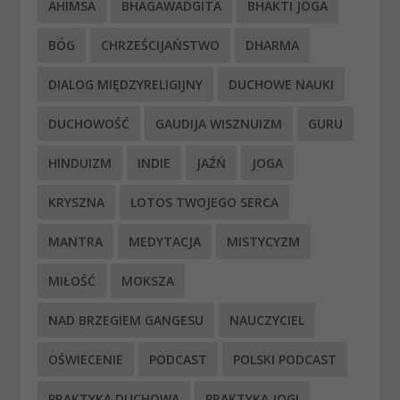
AHIMSA
BHAGAWADGITA
BHAKTI JOGA
BÓG
CHRZEŚCIJAŃSTWO
DHARMA
DIALOG MIĘDZYRELIGIJNY
DUCHOWE NAUKI
DUCHOWOŚĆ
GAUDIJA WISZNUIZM
GURU
HINDUIZM
INDIE
JAŹŃ
JOGA
KRYSZNA
LOTOS TWOJEGO SERCA
MANTRA
MEDYTACJA
MISTYCYZM
MIŁOŚĆ
MOKSZA
NAD BRZEGIEM GANGESU
NAUCZYCIEL
OŚWIECENIE
PODCAST
POLSKI PODCAST
PRAKTYKA DUCHOWA
PRAKTYKA JOGI