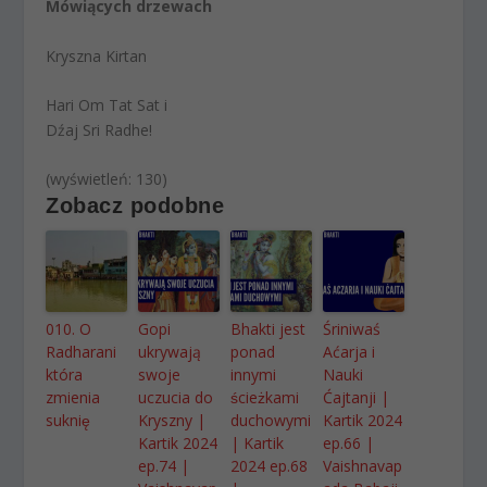
Mówiących drzewach
Kryszna Kirtan
Hari Om Tat Sat i
Dźaj Sri Radhe!
(wyświetleń: 130)
Zobacz podobne
010. O
Gopi
Bhakti jest
Śriniwaś
Radharani
ukrywają
ponad
Aćarja i
która
swoje
innymi
Nauki
zmienia
uczucia do
ścieżkami
Ćajtanji |
suknię
Kryszny |
duchowymi
Kartik 2024
Kartik 2024
| Kartik
ep.66 |
ep.74 |
2024 ep.68
Vaishnavap