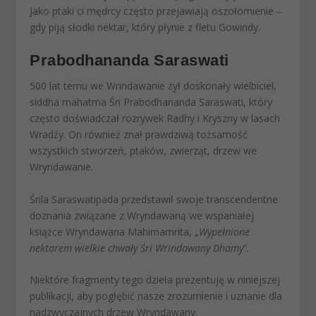
Jako ptaki ci mędrcy często przejawiają oszołomienie –
gdy piją słodki nektar, który płynie z fletu Gowindy.
Prabodhananda Saraswati
500 lat temu we Wrindawanie żył doskonały wielbiciel,
siddha mahatma Śri Prabodhananda Saraswati, który
często doświadczał rozrywek Radhy i Kryszny w lasach
Wradźy. On również znał prawdziwą tożsamość
wszystkich stworzeń, ptaków, zwierząt, drzew we
Wryndawanie.
Śrila Saraswatipada przedstawił swoje transcendentne
doznania związane z Wryndawaną we wspaniałej
książce Wryndawana Mahimamrita, „
Wypełnione
nektarem wielkie chwały Śri Wrindawany Dhamy
”.
Niektóre fragmenty tego dzieła prezentuję w niniejszej
publikacji, aby pogłębić nasze zrozumienie i uznanie dla
nadzwyczajnych drzew Wryndawany.