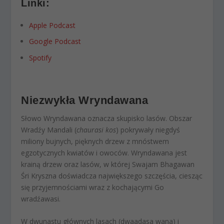
Linki:
Apple Podcast
Google Podcast
Spotify
Niezwykła Wryndawana
Słowo Wryndawana oznacza skupisko lasów. Obszar
Wradźy Mandali (
chaurasi kos
) pokrywały niegdyś
miliony bujnych, pięknych drzew z mnóstwem
egzotycznych kwiatów i owoców. Wryndawana jest
krainą drzew oraz lasów, w której Swajam Bhagawan
Śri Kryszna doświadcza największego szczęścia, ciesząc
się przyjemnościami wraz z kochającymi Go
wradźawasi.
W dwunastu głównych lasach (dwaadasa wana) i