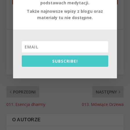
podstawach medytacji.
Także najnowsze wpisy z blogu oraz
materiały tu nie dostępne.
UDZIAŁ:
SUBSCRIBE!
WSKAŹNIK:
POPRZEDNI
NASTĘPNY
011. Esencja dharmy
013. Mówiące Drzewa
O AUTORZE