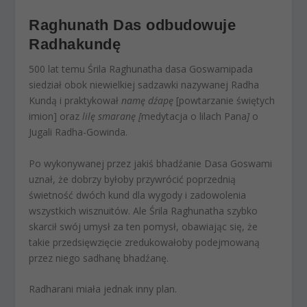
Raghunath Das odbudowuje
Radhakundę
500 lat temu Śrila Raghunatha dasa Goswamipada
siedział obok niewielkiej sadzawki nazywanej Radha
Kundą i praktykował
namę dźapę
[powtarzanie świętych
imion] oraz
lilę smaranę [
medytacja o lilach Pana
]
o
Jugali Radha-Gowinda.
Po wykonywanej przez jakiś bhadźanie Dasa Goswami
uznał, że dobrzy byłoby przywrócić poprzednią
świetność dwóch kund dla wygody i zadowolenia
wszystkich wisznuitów. Ale Śrila Raghunatha szybko
skarcił swój umysł za ten pomysł, obawiając się, że
takie przedsięwzięcie zredukowałoby podejmowaną
przez niego sadhanę bhadźanę.
Radharani miała jednak inny plan.