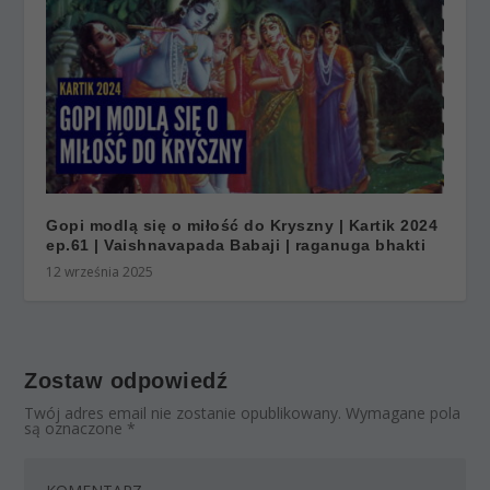
Gopi modlą się o miłość do Kryszny | Kartik 2024
ep.61 | Vaishnavapada Babaji | raganuga bhakti
12 września 2025
Zostaw odpowiedź
Twój adres email nie zostanie opublikowany.
Wymagane pola
są oznaczone
*