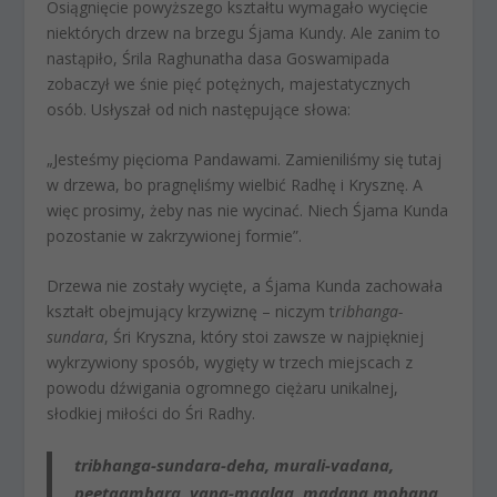
Osiągnięcie powyższego kształtu wymagało wycięcie
niektórych drzew na brzegu Śjama Kundy. Ale zanim to
nastąpiło, Śrila Raghunatha dasa Goswamipada
zobaczył we śnie pięć potężnych, majestatycznych
osób. Usłyszał od nich następujące słowa:
„Jesteśmy pięcioma Pandawami. Zamieniliśmy się tutaj
w drzewa, bo pragnęliśmy wielbić Radhę i Krysznę. A
więc prosimy, żeby nas nie wycinać. Niech Śjama Kunda
pozostanie w zakrzywionej formie”.
Drzewa nie zostały wycięte, a Śjama Kunda zachowała
kształt obejmujący krzywiznę – niczym t
ribhanga-
sundara
, Śri Kryszna, który stoi zawsze w najpiękniej
wykrzywiony sposób, wygięty w trzech miejscach z
powodu dźwigania ogromnego ciężaru unikalnej,
słodkiej miłości do Śri Radhy.
tribhanga-sundara-deha, murali-vadana,
peetaambara, vana-maalaa, madana mohana