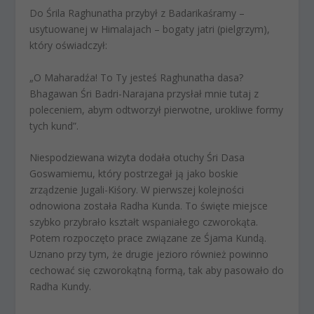
Do Śrila Raghunatha przybył z Badarikaśramy –
usytuowanej w Himalajach – bogaty jatri (pielgrzym),
który oświadczył:
„O Maharadźa! To Ty jesteś Raghunatha dasa?
Bhagawan Śri Badri-Narajana przysłał mnie tutaj z
poleceniem, abym odtworzył pierwotne, urokliwe formy
tych kund”.
Niespodziewana wizyta dodała otuchy Śri Dasa
Goswamiemu, który postrzegał ją jako boskie
zrządzenie Jugali-Kiśory. W pierwszej kolejności
odnowiona została Radha Kunda. To święte miejsce
szybko przybrało kształt wspaniałego czworokąta.
Potem rozpoczęto prace związane ze Śjama Kundą.
Uznano przy tym, że drugie jezioro również powinno
cechować się czworokątną formą, tak aby pasowało do
Radha Kundy.