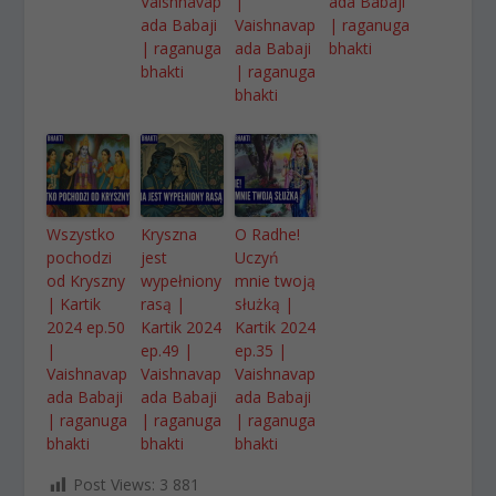
Vaishnavap
|
ada Babaji
ada Babaji
Vaishnavap
| raganuga
| raganuga
ada Babaji
bhakti
bhakti
| raganuga
bhakti
Wszystko
Kryszna
O Radhe!
pochodzi
jest
Uczyń
od Kryszny
wypełniony
mnie twoją
| Kartik
rasą |
służką |
2024 ep.50
Kartik 2024
Kartik 2024
|
ep.49 |
ep.35 |
Vaishnavap
Vaishnavap
Vaishnavap
ada Babaji
ada Babaji
ada Babaji
| raganuga
| raganuga
| raganuga
bhakti
bhakti
bhakti
Post Views:
3 881