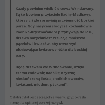
Każdy powinien wielbić drzewa Wrindawany.
Są to bowiem przyjaciele Radhy-Madhawy,
którzy ciągle sprawiają przyjemność boskiej
parze. Gdy nasyceni słodyczą kochankowie
Radhika-Krysznaćandra przybywają do lasu,
drzewa natychmiast zrzucają mnóstwo
pączków i kwiatów, aby utworzyć
olśniewające kwiatowe łóżko dla boskiej
pary.
Będę drzewem we Wrindawanie, dzięki
czemu zadowolę Radhikę-Krysznę
nieskończoną ilością słodkich owoców,
kwiatami, miodem, ptakami”.
Ostatni cytat jest szczególnie ważny, gdyż określa
scenę dla opisanej poniżej rozrywki.