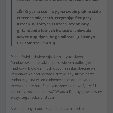
„Śri Kryszna stoi i wygina swoje piękne ciało
w trzech miejscach, trzymając flet przy
ustach. W żółtych szatach, ozdobiony
girlandami z leśnych kwiatów, zniewala
nawet Kupidyna, boga miłości” (Caitanya
Caritamrita 3.14.19).
Pisma święte stwierdzają, że nie tylko sławni
Pandawowie, lecz także sporo wielkich półbogów,
mędrców, królów i innych osób mieszka obecnie we
Wryndawanie pod postacią drzew, aby służyć parze
Radha-Kryszna w ten cudowny sposób. Omawiana
rozrywka uczy nas, że powinniśmy szanować, czcić i
chronić „specjalne drzewa” Wradża Dhamy; powinniśmy
służyć tego rodzaju istotom.
A w następnym odcinku posłuchasz historii o