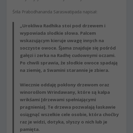
Śrila Prabodhananda Saraswatipada napisał:
„Urokliwa Radhika stoi pod drzewem i
wypowiada słodkie słowa. Palcem
wskazującym kieruje uwagę innych na
soczyste owoce. Śjama znajduje się pośród
gałęzi i zerka na Radhę cudownymi oczami.
Po chwili sprawia, że słodkie owoce spadają
na ziemię, a Swamini starannie je zbiera.
Wiecznie oddaję pokłony drzewom oraz
winoroślom Wrindawany, które są kalpa
wrikśami [drzewami spełniającymi
pragnienia]. Te drzewa pozwalają łaskawie
osiągnąć wszelkie cele osobie, która choćby
raz je widzi, dotyka, słyszy o nich lub je
pamięta.