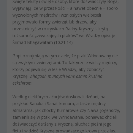
Święte teksty i święte osoby, które doświadczyły Boga,
wyjawiają, że w przeszłości – a nawet obecnie – sporo
wyzwolonych mędrców i wzniosłych wielbicieli
przyjmowało formy zwierząt lub drzew, aby
uczestniczyć w rozrywkach Radhy-Kryszny. Ukrytą
tożsamość „zwyczajnych ptaków” we Wradźy opisuje
Śrimad Bhagawatam (10.21.14).
Gopi oznajmiają w tym dziele, że ptaki Wrindawany nie
są zwykłymi zwierzętami. To faktycznie wielcy mędrcy,
którzy pojawili się w lesie Wradźy, aby zobaczyć
Krysznę:
vihagaah munayah vane asmin krishna
eekshitam
.
Według niektórych aćarjów doskonali dźńani, na
przykład Sanaka i Sanat-kumara, a także mędrcy
atmarama, jak choćby Kumarowie czy Nawa-Jogendrzy,
zamienili się w ptaki we Wrindawanie, ponieważ chcieli
doświadczyć darśany z Kryszną, słuchać pieśni Jego
fletu i widzieć Krysznę prowadzącego krowy przez las.