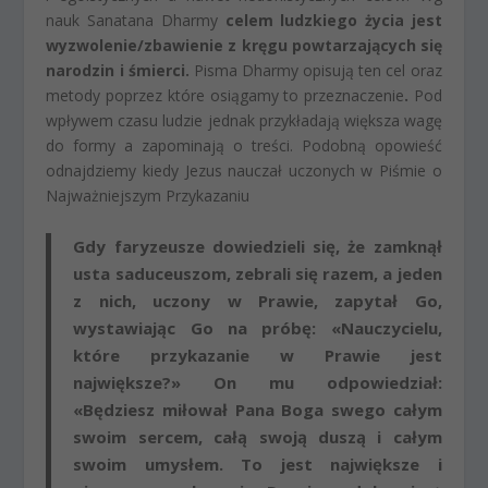
nauk Sanatana Dharmy
celem ludzkiego życia jest
wyzwolenie/zbawienie z kręgu powtarzających się
narodzin i śmierci.
Pisma Dharmy opisują ten cel oraz
metody poprzez które osiągamy to przeznaczenie
.
Pod
wpływem czasu ludzie jednak przykładają większa wagę
do formy a zapominają o treści. Podobną opowieść
odnajdziemy kiedy Jezus nauczał uczonych w Piśmie o
Najważniejszym Przykazaniu
Gdy faryzeusze dowiedzieli się, że zamknął
usta saduceuszom, zebrali się razem, a jeden
z nich, uczony w Prawie, zapytał Go,
wystawiając Go na próbę: «Nauczycielu,
które przykazanie w Prawie jest
największe?» On mu odpowiedział:
«Będziesz miłował Pana Boga swego całym
swoim sercem, całą swoją duszą i całym
swoim umysłem. To jest największe i