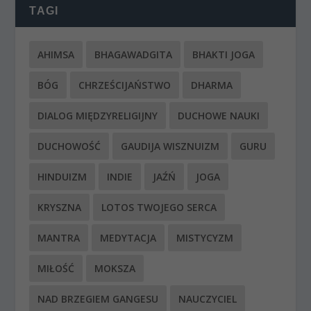
TAGI
AHIMSA
BHAGAWADGITA
BHAKTI JOGA
BÓG
CHRZEŚCIJAŃSTWO
DHARMA
DIALOG MIĘDZYRELIGIJNY
DUCHOWE NAUKI
DUCHOWOŚĆ
GAUDIJA WISZNUIZM
GURU
HINDUIZM
INDIE
JAŹŃ
JOGA
KRYSZNA
LOTOS TWOJEGO SERCA
MANTRA
MEDYTACJA
MISTYCYZM
MIŁOŚĆ
MOKSZA
NAD BRZEGIEM GANGESU
NAUCZYCIEL