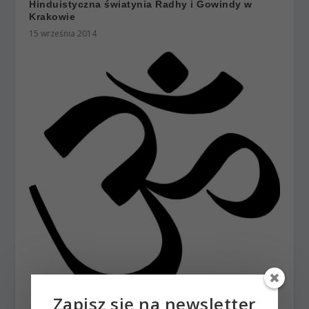
Hinduistyczna światynia Radhy i Gowindy w
Krakowie
15 września 2014
Zapisz się na newsletter