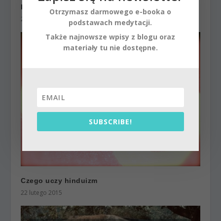
Kim jest Bóg hinduska perspektywa
Otrzymasz darmowego e-booka o
23 marca 2015
podstawach medytacji.
Także najnowsze wpisy z blogu oraz
materiały tu nie dostępne.
SUBSCRIBE!
Czego uczy hinduizm
22 lutego 2015