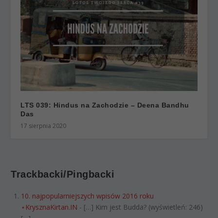
LTS 039: Hindus na Zachodzie – Deena Bandhu
Das
17 sierpnia 2020
Trackbacki/Pingbacki
10. najpopularniejszych wpisów 2016 roku
⋆KrysznaKirtan.IN
- […] Kim jest Budda? (wyświetleń: 246)