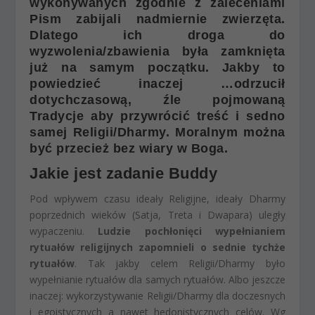
wykonywanych zgodnie z zaleceniami
Pism zabijali nadmiernie zwierzęta.
Dlatego ich droga do
wyzwolenia/zbawienia była zamknięta
już na samym początku. Jakby to
powiedzieć inaczej …odrzucił
dotychczasową, źle pojmowaną
Tradycje aby przywrócić treść i sedno
samej Religii/Dharmy. Moralnym można
być przecież bez wiary w Boga.
Jakie jest zadanie Buddy
Pod wpływem czasu ideały Religijne, ideały Dharmy
poprzednich wieków (Satja, Treta i Dwapara) uległy
wypaczeniu.
Ludzie pochłonięci wypełnianiem
rytuałów religijnych zapomnieli o sednie tychże
rytuałów
. Tak jakby celem Religii/Dharmy było
wypełnianie rytuałów dla samych rytuałów. Albo jeszcze
inaczej: wykorzystywanie Religii/Dharmy dla doczesnych
i egoistycznych a nawet hedonistycznych celów. Wg