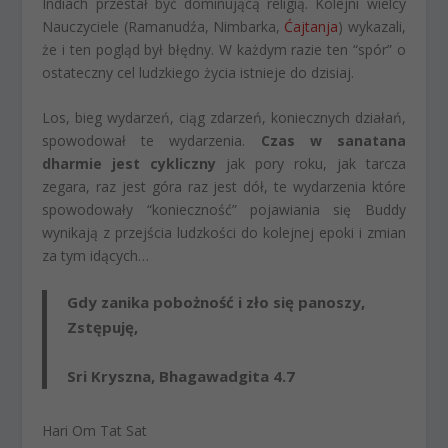
Indiach przestał być dominującą religią. Kolejni wielcy
Nauczyciele (Ramanudźa, Nimbarka,
Ćajtanja
) wykazali,
że i ten pogląd był błędny. W każdym razie ten “spór” o
ostateczny cel ludzkiego życia istnieje do dzisiaj.
Los, bieg wydarzeń, ciąg zdarzeń, koniecznych działań,
spowodował te wydarzenia.
Czas w sanatana
dharmie jest cykliczny
jak pory roku, jak tarcza
zegara, raz jest góra raz jest dół, te wydarzenia które
spowodowały “konieczność” pojawiania się Buddy
wynikają z przejścia ludzkości do kolejnej epoki i zmian
za tym idących…
Gdy zanika pobożność i zło się panoszy,
Zstępuję,
Sri Kryszna, Bhagawadgita 4.7
Hari Om Tat Sat