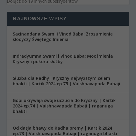
Dołącz do 19 innych subskrybentów
NAJNOWSZE WPISY
Sacinandana Swami i Vinod Baba: Zrozumienie
słodyczy Świętego Imienia
Indradyumna Swami i Vinod Baba: Moc imienia
Kryszny i pokora służby
Służba dla Radhy i Kryszny najwyższym celem
bhakti | Kartik 2024 ep.75 | Vaishnavapada Babaji
Gopi ukrywają swoje uczucia do Kryszny | Kartik
2024 ep.74 | Vaishnavapada Babaji | raganuga
bhakti
Od dasja bhawy do Radha premy | Kartik 2024
ep.73 | Vaishnavapada Babaji | raganuga bhakti