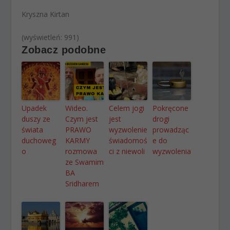
Kryszna Kirtan
(wyświetleń: 991)
Zobacz podobne
Upadek
Wideo.
Celem jogi
Pokręcone
duszy ze
Czym jest
jest
drogi
świata
PRAWO
wyzwolenie
prowadząc
duchoweg
KARMY
świadomoś
e do
o
rozmowa
ci z niewoli
wyzwolenia
ze Swamim
BA
Sridharem