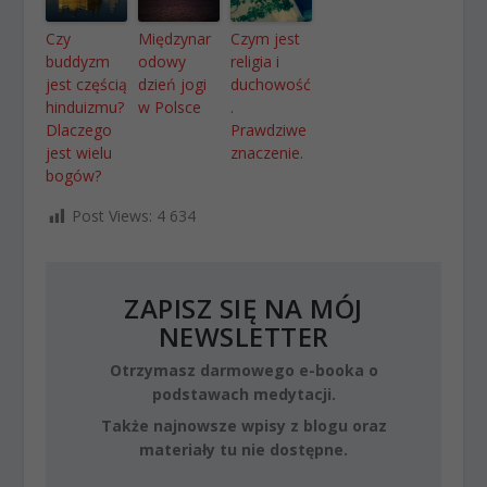
Czy
Międzynar
Czym jest
buddyzm
odowy
religia i
jest częścią
dzień jogi
duchowość
hinduizmu?
w Polsce
.
Dlaczego
Prawdziwe
jest wielu
znaczenie.
bogów?
Post Views:
4 634
ZAPISZ SIĘ NA MÓJ
NEWSLETTER
Otrzymasz darmowego e-booka o
podstawach medytacji.
Także najnowsze wpisy z blogu oraz
materiały tu nie dostępne.