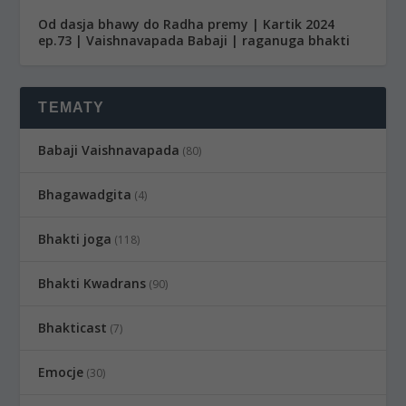
Od dasja bhawy do Radha premy | Kartik 2024
ep.73 | Vaishnavapada Babaji | raganuga bhakti
TEMATY
Babaji Vaishnavapada
(80)
Bhagawadgita
(4)
Bhakti joga
(118)
Bhakti Kwadrans
(90)
Bhakticast
(7)
Emocje
(30)