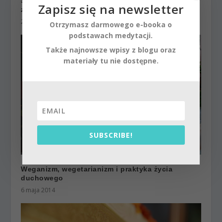
Siła fałszywych przekonań. Jak działa iluzja i
Zapisz się na newsletter
złudzenie.
2 czerwca 2014
Otrzymasz darmowego e-booka o
podstawach medytacji.
Także najnowsze wpisy z blogu oraz
materiały tu nie dostępne.
SUBSCRIBE!
Weganizm, wegetarianizm i praktyka życia
duchowego
6 maja 2014