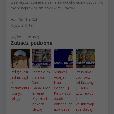
ważniejsze, stanie się samemu uduchowiona osobą. To
może naprawdę zmienić świat. Praktykuj.
Hari Om Tat Sat
Kryszna Kirtan
(wyświetleń: 457)
Zobacz podobne
Religia jest
Indradyum
Śriniwaś
Wszystko
jedna, czyli
na Swami i
Aćarja i
pochodzi
o
Vinod
Nauki
od Kryszny
rozumieniu
Baba: Moc
Ćajtanji |
| Kartik
różnych
imienia
Kartik 2024
2024 ep.50
religii.
Kryszny i
ep.66 |
|
pokora
Vaishnavap
Vaishnavap
służby
ada Babaji
ada Babaji