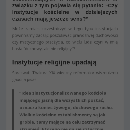
związku z tym pojawia się pytanie: “Czy
instytucje kościelne w dzisiejszych
czasach mają jeszcze sens?”
Może zamiast uczestniczyć w tego typu instytucjach
powinniśmy zacząć poszukiwać prawdziwej duchowości
czy mistycznego przeżycia, co wielu ludzi czyni w imię
hasła “duchowy, ale nie religijny”?
Instytucje religijne upadają
Saraswati Thakura XIX wieczny reformator wisznuizmu
gaudija pisał:
“Idea zinstytucjonalizowanego kościoła
mającego jasną dla wszystkich postać,
oznacza koniec żywego, duchowego ruchu.
Wielkie kościelne establishmenty są jak
groble, tamy mające na celu zatrzymać
strumień, którego nie da się sztucznie