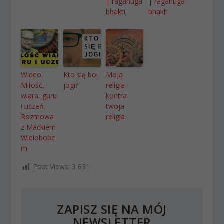
| raganuga
| raganuga
bhakti
bhakti
Wideo.
Kto się boi
Moja
Miłość,
jogi?
religia
wiara, guru
kontra
i uczeń.
twoja
Rozmowa
religia
z Mackiem
Wielobobe
m
Post Views:
3 631
ZAPISZ SIĘ NA MÓJ
NEWSLETTER