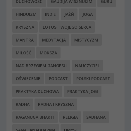
DUCHOWOŚĆ
GAUDIJA WISZNUIZM
GURU
HINDUIZM
INDIE
JAŹŃ
JOGA
KRYSZNA
LOTOS TWOJEGO SERCA
MANTRA
MEDYTACJA
MISTYCYZM
MIŁOŚĆ
MOKSZA
NAD BRZEGIEM GANGESU
NAUCZYCIEL
OŚWIECENIE
PODCAST
POLSKI PODCAST
PRAKTYKA DUCHOWA
PRAKTYKA JOGI
RADHA
RADHA I KRYSZNA
RAGANUGA BHAKTI
RELIGIA
SADHANA
SANATANADHARMA
UMYSŁ