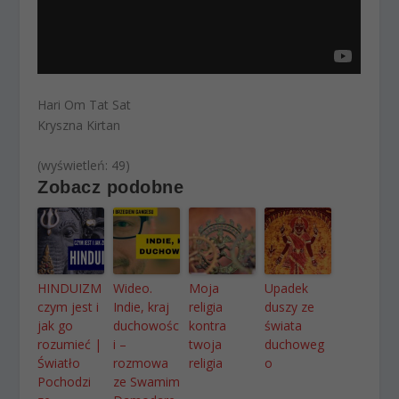
Hari Om Tat Sat
Kryszna Kirtan
(wyświetleń: 49)
Zobacz podobne
HINDUIZM
Wideo.
Moja
Upadek
czym jest i
Indie, kraj
religia
duszy ze
jak go
duchowośc
kontra
świata
rozumieć |
i –
twoja
duchoweg
Światło
rozmowa
religia
o
Pochodzi
ze Swamim