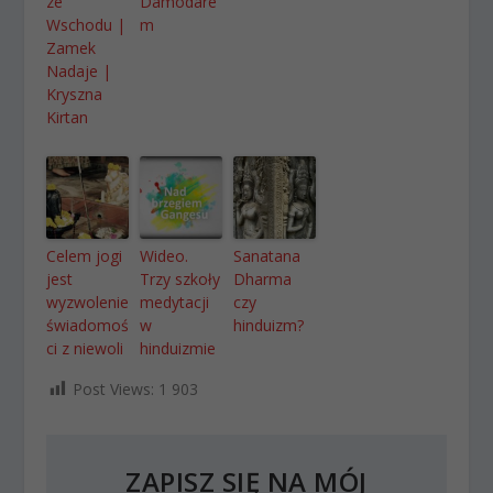
ze
Damodare
Wschodu |
m
Zamek
Nadaje |
Kryszna
Kirtan
Celem jogi
Wideo.
Sanatana
jest
Trzy szkoły
Dharma
wyzwolenie
medytacji
czy
świadomoś
w
hinduizm?
ci z niewoli
hinduizmie
Post Views:
1 903
ZAPISZ SIĘ NA MÓJ