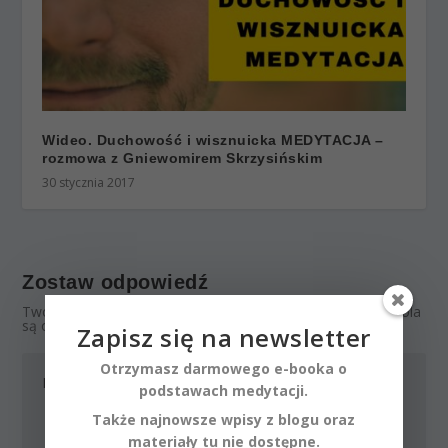
Wideo. Duchowość i wisznuicka MEDYTACJA –
rozmowa z Gniewomirem Skrzysińskim
30 stycznia 2017
Zostaw odpowiedź
Twój adres email nie zostanie opublikowany.
Wymagane pola
są oznaczone
*
Zapisz się na newsletter
Otrzymasz darmowego e-booka o
podstawach medytacji.
Także najnowsze wpisy z blogu oraz
materiały tu nie dostępne.