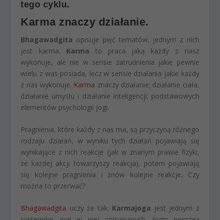
tego cyklu.
Karma znaczy działanie.
Bhagawadgita
opisuje pięć tematów, jednym z nich
jest karma.
Karma
to praca jaką każdy z nasz
wykonuje, ale nie w sensie zatrudnienia jakie pewnie
wielu z was posiada, lecz w sensie działania jakie każdy
z nas wykonuje.
Karma
znaczy działanie; działanie ciała,
działanie umysłu i działanie inteligencji; podstawowych
elementów psychologii jogi.
Pragnienia, które każdy z nas ma, są przyczyną różnego
rodzaju działań, w wyniku tych działań pojawiają się
wynikające z nich reakcje (jak w znanym prawie fizyki,
że każdej akcji towarzyszy reakcja), potem pojawiają
się kolejne pragnienia i znów kolejne reakcje. Czy
można to przerwać?
Bhagawadgita
uczy że tak.
Karmajoga
jest jednym z
systemów jogi w niej opisywanych. Jogin poprzez