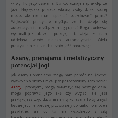
w wyniku jego działania. Bo kto uznaje naprawdę, że
Jaźń Najwyższa posiada własną wolę, dzięki której
może, ale nie musi, spełniać „oczekiwań” jogina?
Większość praktykuje myśląc, że to dzieje się
automatycznie, myślą, że mogą ujrzeć Boga ponieważ
wykonali już tak wiele praktyk, a ta wizja jest nam
udzielana wtedy niejako automatycznie. Wielu
praktykuje ale ilu z nich ujrzało Jaźń naprawdę?
Asany, pranajama i metafizyczny
potencjał jogi
Jak asany i pranajamy mogą nam pomóc na ścieżce
wyzwolenia skoro umysł jest pozostawiony sam sobie?
Asany
i pranajamy mogą zwiększyć siłę naszego ciała,
mogą poprawić jego siłę czy wygląd, ale jeśli
praktykujesz zbyt dużo asan (i tylko asan) Twój umysł
będzie jedynie bardziej przywiązany do ciała. To może i
przydatne, ale co to ma wspólnego z siłą
transformacyjną jogi i jej metafizycznym potencjałem?