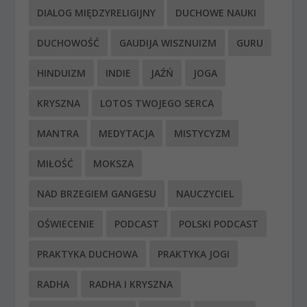
DIALOG MIĘDZYRELIGIJNY
DUCHOWE NAUKI
DUCHOWOŚĆ
GAUDIJA WISZNUIZM
GURU
HINDUIZM
INDIE
JAŹŃ
JOGA
KRYSZNA
LOTOS TWOJEGO SERCA
MANTRA
MEDYTACJA
MISTYCYZM
MIŁOŚĆ
MOKSZA
NAD BRZEGIEM GANGESU
NAUCZYCIEL
OŚWIECENIE
PODCAST
POLSKI PODCAST
PRAKTYKA DUCHOWA
PRAKTYKA JOGI
RADHA
RADHA I KRYSZNA