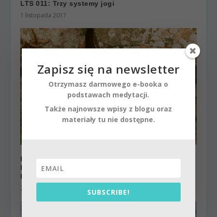
LTS 011: Trzy systemy jogi
1 listopada 2017
Zapisz się na newsletter
Otrzymasz darmowego e-booka o
podstawach medytacji.
Także najnowsze wpisy z blogu oraz
materiały tu nie dostępne.
Ksiądz uczy jogi, kościół protestuje. W
hinduizmie nie ma relacji do Boga Osobowego.
Podobno.
2 czerwca 2014
SUBSCRIBE!