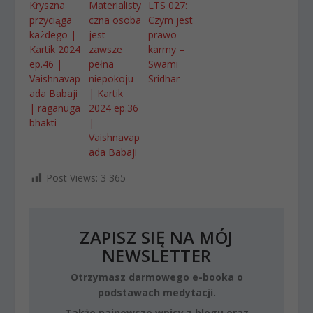
Kryszna
Materialisty
LTS 027:
przyciąga
czna osoba
Czym jest
każdego |
jest
prawo
Kartik 2024
zawsze
karmy –
ep.46 |
pełna
Swami
Vaishnavap
niepokoju
Sridhar
ada Babaji
| Kartik
| raganuga
2024 ep.36
bhakti
|
Vaishnavap
ada Babaji
Post Views:
3 365
ZAPISZ SIĘ NA MÓJ
NEWSLETTER
Otrzymasz darmowego e-booka o
podstawach medytacji.
Także najnowsze wpisy z blogu oraz