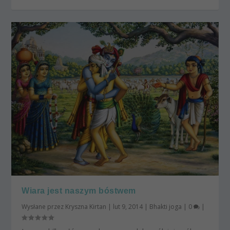
Wiara jest naszym bóstwem
Wysłane przez
Kryszna Kirtan
|
lut 9, 2014
|
Bhakti joga
|
0
|