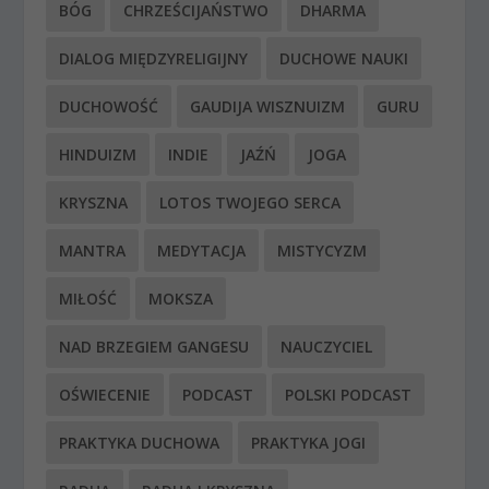
BÓG
CHRZEŚCIJAŃSTWO
DHARMA
DIALOG MIĘDZYRELIGIJNY
DUCHOWE NAUKI
DUCHOWOŚĆ
GAUDIJA WISZNUIZM
GURU
HINDUIZM
INDIE
JAŹŃ
JOGA
KRYSZNA
LOTOS TWOJEGO SERCA
MANTRA
MEDYTACJA
MISTYCYZM
MIŁOŚĆ
MOKSZA
NAD BRZEGIEM GANGESU
NAUCZYCIEL
OŚWIECENIE
PODCAST
POLSKI PODCAST
PRAKTYKA DUCHOWA
PRAKTYKA JOGI