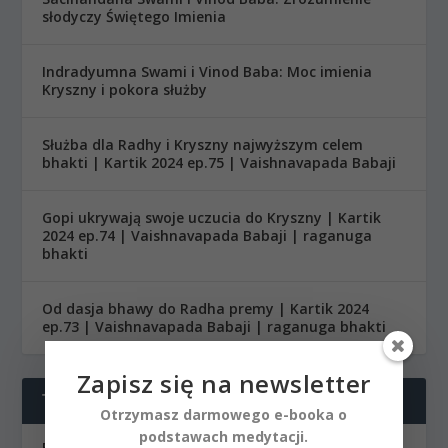
słodyczy Świętego Imienia
Indradyumna Swami i Vinod Baba: Moc imienia
Kryszny i pokora służby
Służba dla Radhy i Kryszny najwyższym celem
bhakti | Kartik 2024 ep.75 | Vaishnavapada Babaji
Gopi ukrywają swoje uczucia do Kryszny | Kartik
2024 ep.74 | Vaishnavapada Babaji | raganuga
bhakti
Od dasja bhawy do Radha premy | Kartik 2024
ep.73 | Vaishnavapada Babaji | raganuga bhakti
Zapisz się na newsletter
TEMATY
Otrzymasz darmowego e-booka o
podstawach medytacji.
Babaji Vaishnavapada