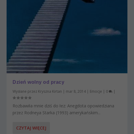
Dzień wolny od pracy
Wysłane przez
Kryszna Kirtan
|
mar 8, 2014
|
Emocje
|
0
|
Rozbawiła mnie dziś do łez: Anegdota opowiedziana
przez Rodneya Starka (1993) amerykańskim...
CZYTAJ WIĘCEJ