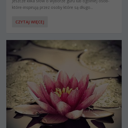
Jeszcze kilka słów o wyborze guru lub ogólniej osób-
które-inspirują przez osoby które są długo...
CZYTAJ WIĘCEJ