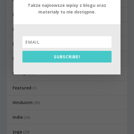
(80)
Także najnowsze wpisy z blogu oraz
materiały tu nie dostępne.
Bhagawadgita
(4)
Bhakti joga
(118)
Bhakti Kwadrans
(90)
SUBSCRIBE!
Bhakticast
(7)
Emocje
(30)
Featured
(1)
Hinduizm
(90)
Indie
(26)
Joga
(29)