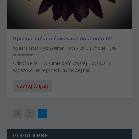
Sprzeczności w ścieżkach duchowych?
Wysłane przez
Kryszna Kirtan
|
lut 15, 2010
|
Emocje
|
0
|
Odnośnie tej – w sumie dość częstej – dyskusji o
wyższości jednej ścieżki duchowej nad...
CZYTAJ WIĘCEJ
1
2
POPULARNE