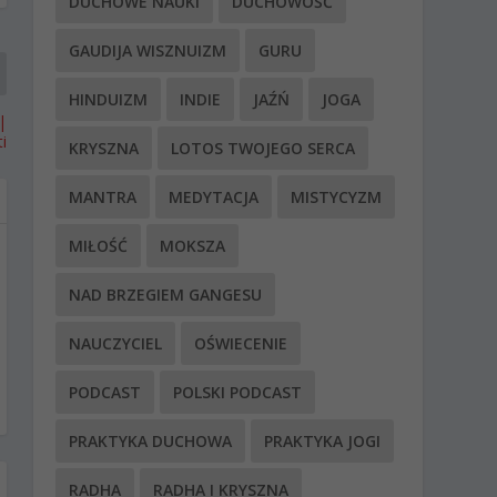
DUCHOWE NAUKI
DUCHOWOŚĆ
GAUDIJA WISZNUIZM
GURU
HINDUIZM
INDIE
JAŹŃ
JOGA
|
i
KRYSZNA
LOTOS TWOJEGO SERCA
MANTRA
MEDYTACJA
MISTYCYZM
MIŁOŚĆ
MOKSZA
NAD BRZEGIEM GANGESU
NAUCZYCIEL
OŚWIECENIE
PODCAST
POLSKI PODCAST
PRAKTYKA DUCHOWA
PRAKTYKA JOGI
RADHA
RADHA I KRYSZNA