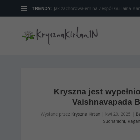
Jak zachorowałem na Zespół Guillaina-Barreg
TRENDY:
Kryszna jest wypełnion
Vaishnavapada Ba
Wysłane przez
Kryszna Kirtan
|
kwi 20, 2025
|
B
Sudhanidhi
,
Ragan