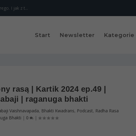
o. I jak z t...
Start
Newsletter
Kategorie
y rasą | Kartik 2024 ep.49 |
baji | raganuga bhakti
abaji Vaishnavapada
,
Bhakti Kwadrans
,
Podcast
,
Radha Rasa
uga Bhakti
|
0
|