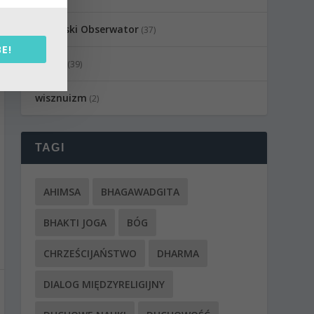
Wedyjski Obserwator
(37)
E!
Wideo
(39)
wisznuizm
(2)
TAGI
AHIMSA
BHAGAWADGITA
BHAKTI JOGA
BÓG
CHRZEŚCIJAŃSTWO
DHARMA
DIALOG MIĘDZYRELIGIJNY