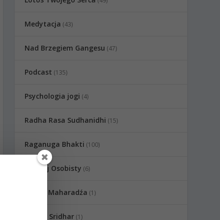
(49)
Medytacja
(43)
Nad Brzegiem Gangesu
(47)
Podcast
(135)
Psychologia jogi
(4)
Radha Rasa Sudhanidhi
(15)
Raganuga Bhakti
(100)
Rozwój Osobisty
(6)
Sadhu Maharadźa
(1)
Swami Sridhar
(1)