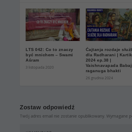
LTS 042: Co to znaczy
Ćajtanja rozdaje służ
być mnichem – Swami
dla Radharani | Karti
Aśram
2024 ep.38 |
Vaishnavapada Babaj
3 listopada 2020
raganuga bhakti
26 grudnia 2024
Zostaw odpowiedź
Twój adres email nie zostanie opublikowany.
Wymagane po