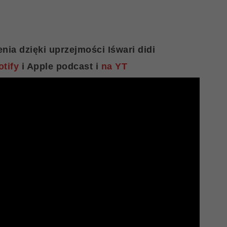
nia dzięki uprzejmości Iśwari didi
otify
i Apple podcast i
na YT