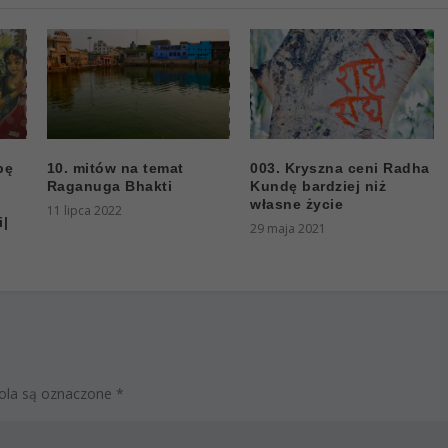
bę
10. mitów na temat
003. Kryszna ceni Radha
k
Raganuga Bhakti
Kundę bardziej niż
własne życie
11 lipca 2022
i|
29 maja 2021
la są oznaczone
*