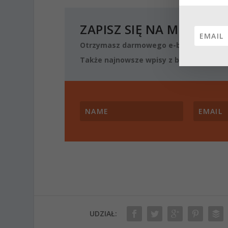
ZAPISZ SIĘ NA MÓJ NEW
Otrzymasz darmowego e-booka o podst
Także najnowsze wpisy z blogu oraz mat
UDZIAŁ: