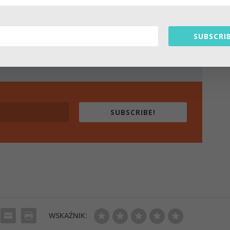
SLETTER
SUBSCRIB
awach medytacji.
eriały tu nie dostępne.
SUBSCRIBE!
WSKAŹNIK: