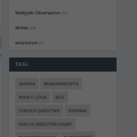
Wedyjski Obserwator
(37)
Wideo
(39)
wisznuizm
(2)
n
TAGI
AHIMSA
BHAGAWADGITA
BHAKTI JOGA
BÓG
CHRZEŚCIJAŃSTWO
DHARMA
DIALOG MIĘDZYRELIGIJNY