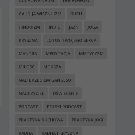
DUCHOWE NAUKI
DUCHOWOŚĆ
GAUDIJA WISZNUIZM
GURU
HINDUIZM
INDIE
JAŹŃ
JOGA
KRYSZNA
LOTOS TWOJEGO SERCA
MANTRA
MEDYTACJA
MISTYCYZM
MIŁOŚĆ
MOKSZA
NAD BRZEGIEM GANGESU
NAUCZYCIEL
OŚWIECENIE
PODCAST
POLSKI PODCAST
PRAKTYKA DUCHOWA
PRAKTYKA JOGI
RADHA
RADHA I KRYSZNA