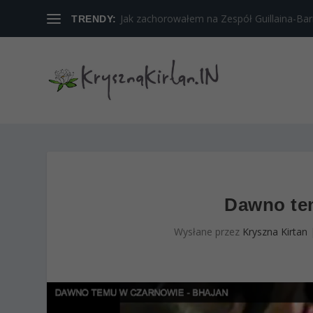
Jak zachorowałem na Zespół Guillaina-Barreg
TRENDY:
Dawno te
Wysłane przez
Kryszna Kirtan