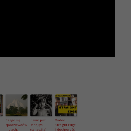
Czego się
Czym jest
Wideo.
spodziewać w
sahajiya
Straight Edge
Indiach.
(sahadźija)
i duchowość