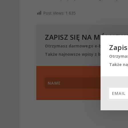
Post Views:
1 635
ZAPISZ SIĘ NA MÓJ NEW
Zapis
Otrzymasz darmowego e-booka o podst
Także najnowsze wpisy z blogu oraz mat
Otrzymas
Także na