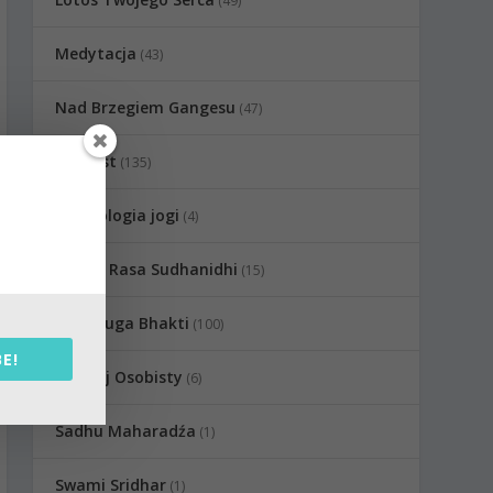
(49)
Medytacja
(43)
Nad Brzegiem Gangesu
(47)
Podcast
(135)
Psychologia jogi
(4)
Radha Rasa Sudhanidhi
(15)
Raganuga Bhakti
(100)
E!
Rozwój Osobisty
(6)
Sadhu Maharadźa
(1)
Swami Sridhar
(1)