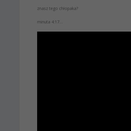
znasz tego chłopaka?
minuta 4:17…