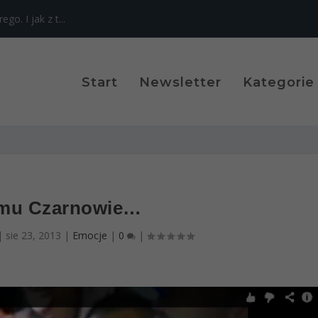
o. I jak z t...
Start
Newsletter
Kategorie
mu Czarnowie…
|
sie 23, 2013
|
Emocje
|
0
|