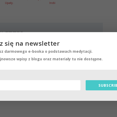
Upały.
Indii
SLETTER
z się na newsletter
awach medytacji.
eriały tu nie dostępne.
z darmowego e-booka o podstawach medytacji.
jnowsze wpisy z blogu oraz materiały tu nie dostępne.
SUBSCRIBE!
SUBSCRIB