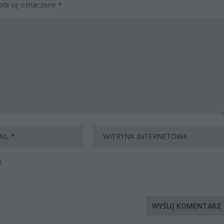
la są oznaczone
*
.