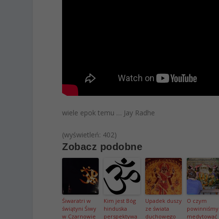
wiele epok temu … Jay Radhe
(wyświetleń: 402)
Zobacz podobne
Śiwaratri w
Kim jest Bóg
Upadek duszy
O czym
świątyni Śiwy
hinduska
ze świata
powinniśmy
w Czarnowie
perspektywa
duchowego
medytować