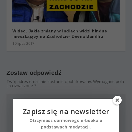
Wideo. Jakie zmiany w Indiach widzi hindus
mieszkający na Zachodzie- Deena Bandhu
10 lipca 2017
Zostaw odpowiedź
Twój adres email nie zostanie opublikowany.
Wymagane pola
są oznaczone
*
Zapisz się na newsletter
Otrzymasz darmowego e-booka o
podstawach medytacji.