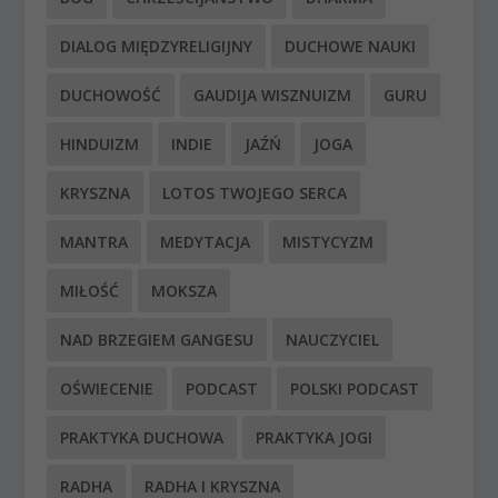
DIALOG MIĘDZYRELIGIJNY
DUCHOWE NAUKI
DUCHOWOŚĆ
GAUDIJA WISZNUIZM
GURU
HINDUIZM
INDIE
JAŹŃ
JOGA
KRYSZNA
LOTOS TWOJEGO SERCA
MANTRA
MEDYTACJA
MISTYCYZM
MIŁOŚĆ
MOKSZA
NAD BRZEGIEM GANGESU
NAUCZYCIEL
OŚWIECENIE
PODCAST
POLSKI PODCAST
PRAKTYKA DUCHOWA
PRAKTYKA JOGI
RADHA
RADHA I KRYSZNA