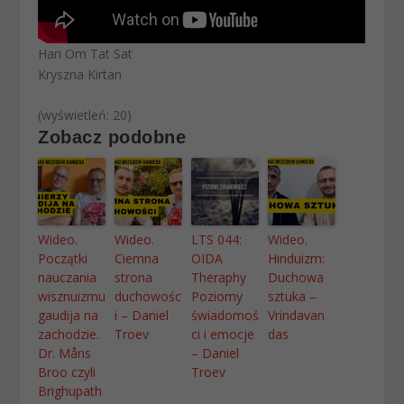
Hari Om Tat Sat
Kryszna Kirtan
(wyświetleń: 20)
Zobacz podobne
Wideo.
Wideo.
LTS 044:
Wideo.
Początki
Ciemna
OIDA
Hinduizm:
nauczania
strona
Theraphy
Duchowa
wisznuizmu
duchowośc
Poziomy
sztuka –
gaudija na
i – Daniel
świadomoś
Vrindavan
zachodzie.
Troev
ci i emocje
das
Dr. Måns
– Daniel
Broo czyli
Troev
Brighupath