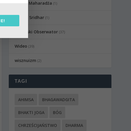
Sadhu Maharadźa
(1)
Swami Sridhar
(1)
E!
Wedyjski Obserwator
(37)
Wideo
(39)
wisznuizm
(2)
TAGI
AHIMSA
BHAGAWADGITA
BHAKTI JOGA
BÓG
CHRZEŚCIJAŃSTWO
DHARMA