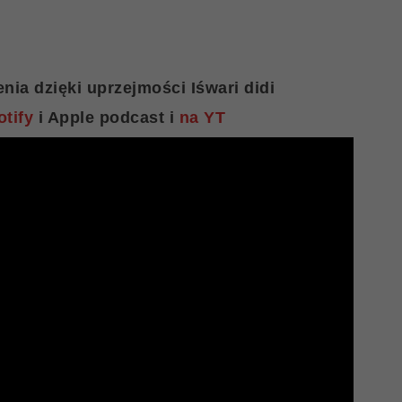
nia dzięki uprzejmości Iśwari didi
otify
i Apple podcast i
na YT