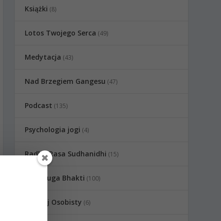
Książki
(8)
Lotos Twojego Serca
(49)
Medytacja
(43)
Nad Brzegiem Gangesu
(47)
Podcast
(135)
Psychologia jogi
(4)
Radha Rasa Sudhanidhi
(15)
Raganuga Bhakti
(100)
Rozwój Osobisty
(6)