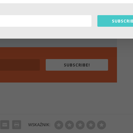
SLETTER
SUBSCRIB
awach medytacji.
eriały tu nie dostępne.
SUBSCRIBE!
WSKAŹNIK: