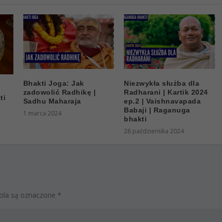
Bhakti Joga: Jak
Niezwykła służba dla
zadowolić Radhikę |
Radharani | Kartik 2024
ti
Sadhu Maharaja
ep.2 | Vaishnavapada
Babaji | Raganuga
1 marca 2024
bhakti
28 października 2024
la są oznaczone
*