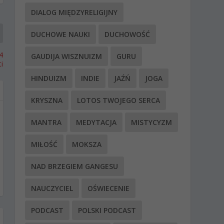
DIALOG MIĘDZYRELIGIJNY
DUCHOWE NAUKI
DUCHOWOŚĆ
4
GAUDIJA WISZNUIZM
GURU
i
HINDUIZM
INDIE
JAŹŃ
JOGA
KRYSZNA
LOTOS TWOJEGO SERCA
MANTRA
MEDYTACJA
MISTYCYZM
MIŁOŚĆ
MOKSZA
NAD BRZEGIEM GANGESU
NAUCZYCIEL
OŚWIECENIE
PODCAST
POLSKI PODCAST