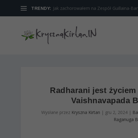
Jak zachorowałem na Zespół Guillaina-Barreg
TRENDY:
Radharani jest życiem 
Vaishnavapada Ba
Wysłane przez
Kryszna Kirtan
|
gru 2, 2024
|
Ba
Raganuga B