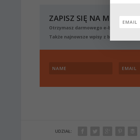
ZAPISZ SIĘ NA MÓJ NEW
Otrzymasz darmowego e-booka o podst
Także najnowsze wpisy z blogu oraz mat
UDZIAŁ: