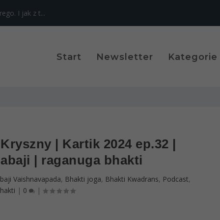
o. I jak z t...
Start
Newsletter
Kategorie
Kryszny | Kartik 2024 ep.32 |
baji | raganuga bhakti
baji Vaishnavapada
,
Bhakti joga
,
Bhakti Kwadrans
,
Podcast
,
hakti
|
0
|