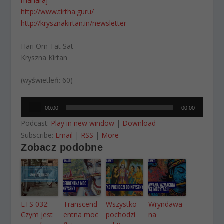
maharaj
http://www.tirtha.guru/
http://krysznakirtan.in/newsletter
Hari Om Tat Sat
Kryszna Kirtan
(wyświetleń: 60)
Odtwarzacz
00:00
00:00
plików
Podcast:
Play in new window
|
Download
dźwiękowych
Subscribe:
Email
|
RSS
|
More
Zobacz podobne
LTS 032:
Transcend
Wszystko
Wryndawa
Czym jest
entna moc
pochodzi
na