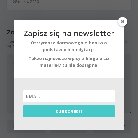
28 marca 2020
Zapisz się na newsletter
Zostaw odpowiedź
Twój adres email nie zostanie opublikowany.
Wymagane pola
Otrzymasz darmowego e-booka o
są oznaczone
*
podstawach medytacji.
Także najnowsze wpisy z blogu oraz
materiały tu nie dostępne.
SUBSCRIBE!