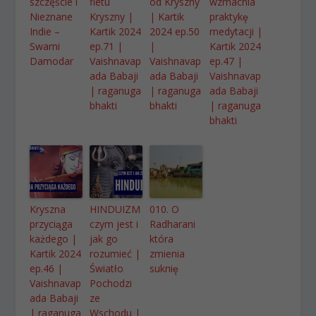
szczęście i
fletu
od Kryszny
wzmacnia
Nieznane
Kryszny |
| Kartik
praktykę
Indie –
Kartik 2024
2024 ep.50
medytacji |
Swami
ep.71 |
|
Kartik 2024
Damodar
Vaishnavap
Vaishnavap
ep.47 |
ada Babaji
ada Babaji
Vaishnavap
| raganuga
| raganuga
ada Babaji
bhakti
bhakti
| raganuga
bhakti
Kryszna
HINDUIZM
010. O
przyciąga
czym jest i
Radharani
każdego |
jak go
która
Kartik 2024
rozumieć |
zmienia
ep.46 |
Światło
suknię
Vaishnavap
Pochodzi
ada Babaji
ze
| raganuga
Wschodu |