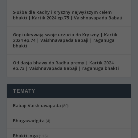
Służba dla Radhy i Kryszny najwyższym celem
bhakti | Kartik 2024 ep.75 | Vaishnavapada Babaji
Gopi ukrywają swoje uczucia do Kryszny | Kartik
2024 ep.74 | Vaishnavapada Babaji | raganuga
bhakti
Od dasja bhawy do Radha premy | Kartik 2024
ep.73 | Vaishnavapada Babaji | raganuga bhakti
TEMATY
Babaji Vaishnavapada
(80)
Bhagawadgita
(4)
Bhakti joga
(118)