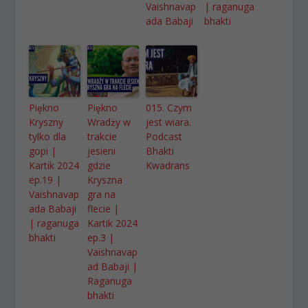
Vaishnavap
| raganuga
ada Babaji
bhakti
Piękno
Piękno
015. Czym
Kryszny
Wradży w
jest wiara.
tylko dla
trakcie
Podcast
gopi |
jesieni
Bhakti
Kartik 2024
gdzie
Kwadrans
ep.19 |
Kryszna
Vaishnavap
gra na
ada Babaji
flecie |
| raganuga
Kartik 2024
bhakti
ep.3 |
Vaishnavap
ad Babaji |
Raganuga
bhakti