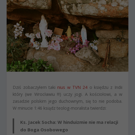
Dziś zobaczyłem taki
nius w TVN 24
o księdzu z Indii
który (we Wrocławiu !!!) uczy jogi. A kościołowi, a w
zasadzie polskim jego duchownym, się to nie podoba.
W minucie 1:46 ksiądz teolog-moralista twierdzi:
Ks. Jacek Socha: W hinduizmie nie ma relacji
do Boga Osobowego