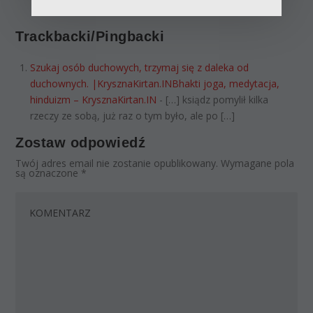
Trackbacki/Pingbacki
Szukaj osób duchowych, trzymaj się z daleka od
duchownych. |KrysznaKirtan.INBhakti joga, medytacja,
hinduizm – KrysznaKirtan.IN
- […] ksiądz pomylił kilka
rzeczy ze sobą, już raz o tym było, ale po […]
Zostaw odpowiedź
Twój adres email nie zostanie opublikowany.
Wymagane pola
są oznaczone
*