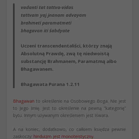
vadanti tat tattva-vidas
tattvam yaj jnanam advayam
brahmeti paramatmeti
bhagavan iti śabdyate
Uczeni transcendentaliści, którzy znają
Absolutną Prawdę, zwą tę niedwoistą
substancję Brahmanem, Paramatmą albo
Bhagawanem.
Bhagawata Purana 1.2.11
Bhagawan
to określenie na Osobowego Boga. Nie jest
to Jego Imię. Jest to określenie na pewną “kategorię”
bytu. Innym używanym określeniem jest Iśwara.
A na koniec, dodatkowo, co całkiem księdza pewnie
zaskoczy:
hinduizm jest monoteistyczny
.