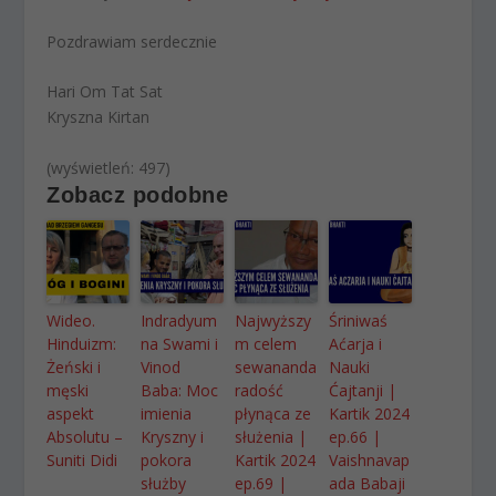
Pozdrawiam serdecznie
Hari Om Tat Sat
Kryszna Kirtan
(wyświetleń: 497)
Zobacz podobne
Wideo.
Indradyum
Najwyższy
Śriniwaś
Hinduizm:
na Swami i
m celem
Aćarja i
Żeński i
Vinod
sewananda
Nauki
męski
Baba: Moc
radość
Ćajtanji |
aspekt
imienia
płynąca ze
Kartik 2024
Absolutu –
Kryszny i
służenia |
ep.66 |
Suniti Didi
pokora
Kartik 2024
Vaishnavap
służby
ep.69 |
ada Babaji