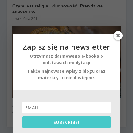
Czym jest religia i duchowość. Prawdziwe
znaczenie.
4 września 2014
Zapisz się na newsletter
Otrzymasz darmowego e-booka o
podstawach medytacji.
Także najnowsze wpisy z blogu oraz
materiały tu nie dostępne.
Czy chrześcijanin może zrozumieć sens
awatarów. Prawdziwa historia Narasimhadewa.
14 maja 2014
SUBSCRIBE!