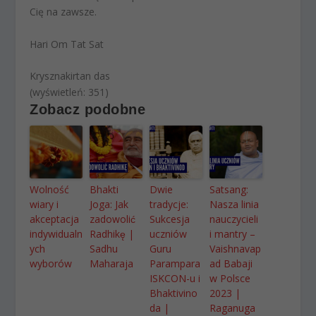
Cię na zawsze.
Hari Om Tat Sat
Krysznakirtan das
(wyświetleń: 351)
Zobacz podobne
Wolność
Bhakti
Dwie
Satsang:
wiary i
Joga: Jak
tradycje:
Nasza linia
akceptacja
zadowolić
Sukcesja
nauczycieli
indywidualn
Radhikę |
uczniów
i mantry –
ych
Sadhu
Guru
Vaishnavap
wyborów
Maharaja
Parampara
ad Babaji
ISKCON-u i
w Polsce
Bhaktivino
2023 |
da |
Raganuga