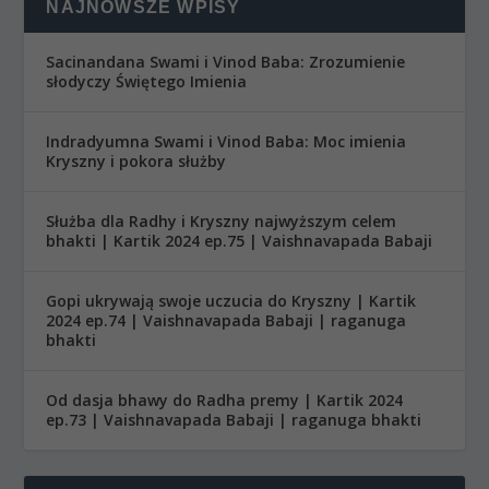
NAJNOWSZE WPISY
Sacinandana Swami i Vinod Baba: Zrozumienie
słodyczy Świętego Imienia
Indradyumna Swami i Vinod Baba: Moc imienia
Kryszny i pokora służby
Służba dla Radhy i Kryszny najwyższym celem
bhakti | Kartik 2024 ep.75 | Vaishnavapada Babaji
Gopi ukrywają swoje uczucia do Kryszny | Kartik
2024 ep.74 | Vaishnavapada Babaji | raganuga
bhakti
Od dasja bhawy do Radha premy | Kartik 2024
ep.73 | Vaishnavapada Babaji | raganuga bhakti