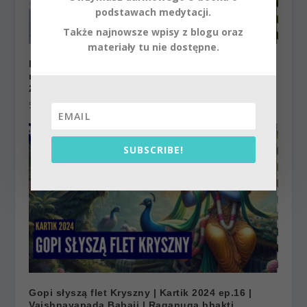
podstawach medytacji.
Także najnowsze wpisy z blogu oraz
materiały tu nie dostępne.
Balarama jest wszystkim Radharani jest
miłosierdziem – Vaishnavapad Babaji w Polsce
2023 | Raganuga
5 września 2023
SUBSCRIBE!
Gopi słyszą flet Kryszny | Kartik 2024 ep.16 |
Vaishnavapada Babaji | Raganuga bhakti