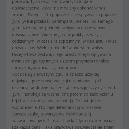
ponieważ tylko osobiste towarzystwo daje
doświadczenie, które ma moc aby dokonać w nas
zmianę. Dzieje się to poprzez łaskę spływającą
poprzez
guru (w linii przekazu
parampara
), ale też i od samego
guru. A to ma bezpośredni wpływ na nasze własne
doświadczenie. Widzimy guru w praktyce, w życiu
codziennym, w czasie relacji z innym, w działaniu. Także
on widzi nas. Wielokrotnie doświadczyłem wpływu
takiego towarzystwa, i jego praktycznego wpływu na
mnie samego czy innych. Czasem przybiera to także
formy korygowania czy instruowania.
Rodzice są pierwszymi guru, a dziecko uczy się
najwięcej przez obserwację (i naśladowanie) ich
działania, podobnie poprzez obserwację uczymy się od
guru. Instrukcje są ważne, one potem po zakończeniu
tej chwili towarzystwa pozostają. Pozostaje też
wspomnienie. I to daje determinację w praktyce.
Zawsze szukaj towarzystwa osób bardziej
zaawansowanych. Szukaj ich w każdych okolicznościach
i za każda cenę. Takie prawdziwe doświadczenie zmieni