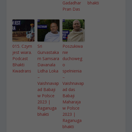
Gadadhar
bhakti
Pran Das
015. Czym
Sri
Poszukiwa
jest wiara.
Gurvastaka
nie
Podcast
m Samsara
duchoweg
Bhakti
Davanala
o
Kwadrans
Lidha Loka
spełnienia
–
–
Vaishnavap
Vaishnavap
ad Babaji
ad das
w Polsce
Babaji
2023 |
Maharaja
Raganuga
w Polsce
bhakti
2023 |
Raganuga
bhakti