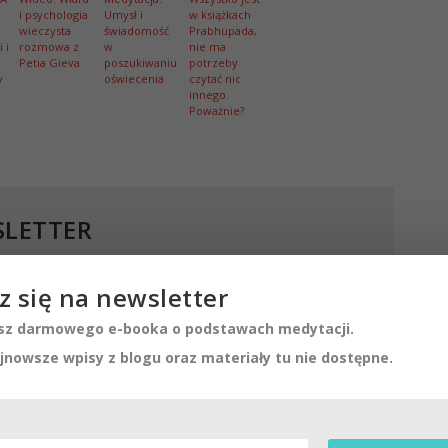
i psychologia
Umysł i
w książkach
wieczysta
świadomość
Prabhupada,
 i
rozmowa z
w
nie ma
Petia Gieva
poszukiwaniu
potrzeby
v
oświecenia
czytać nic
innego.
Poważnie?
SLETTER
awach medytacji.
eriały tu nie dostępne.
z się na newsletter
z darmowego e-booka o podstawach medytacji.
jnowsze wpisy z blogu oraz materiały tu nie dostępne.
SUBSCRIBE!