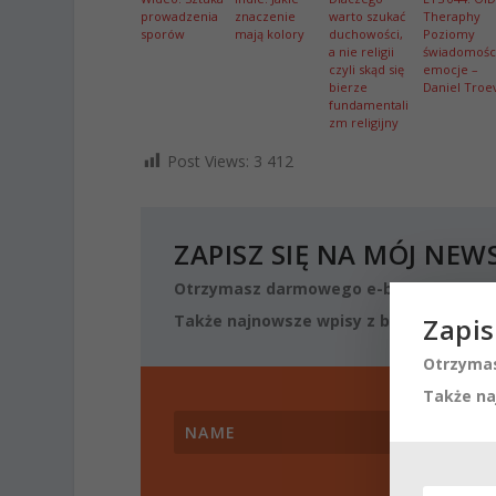
prowadzenia
znaczenie
warto szukać
Theraphy
sporów
mają kolory
duchowości,
Poziomy
a nie religii
świadomości
czyli skąd się
emocje –
bierze
Daniel Troe
fundamentali
zm religijny
Post Views:
3 412
ZAPISZ SIĘ NA MÓJ NEW
Otrzymasz darmowego e-booka o podst
Także najnowsze wpisy z blogu oraz mat
Zapis
Otrzymas
Także na