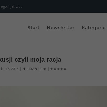
o. I jak z t...
Start
Newsletter
Kategorie
usji czyli moja racja
|
lis 17, 2015
|
Hinduizm
|
0
|