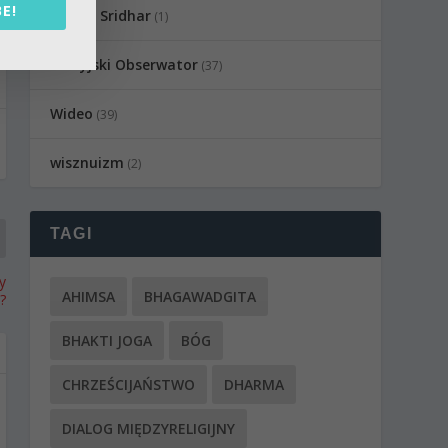
E!
Swami Sridhar
(1)
Wedyjski Obserwator
(37)
Wideo
(39)
wisznuizm
(2)
TAGI
y
AHIMSA
BHAGAWADGITA
?
BHAKTI JOGA
BÓG
CHRZEŚCIJAŃSTWO
DHARMA
DIALOG MIĘDZYRELIGIJNY