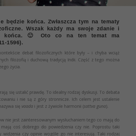
e będzie końca. Zwłaszcza tym na tematy
ilozoficzne. Wszak każdy ma swoje zdanie i
do końca. 🙂 Oto co na ten temat ma
1-1596).
ontekście debat filozoficznych które były – i chyba wciąż
ych filozofią i duchową tradycją Indii. Część z tego można
zego życia.
ają się ustalić prawdę. To idealny rodzaj dyskusji. To debata
aniu i nie są z góry stronnicze. Ich celem jest ustalenie
 nazywa się
vaada
i jest z żywiole harmonii (
sattva guna
).
w nie jest zainteresowanym wysłuchaniem tego co mają do
 mają coś dobrego do powiedzenia czy nie. Poprostu taki
y widzenia czy opinie wogóle go nie interesują. Taki rodzaj