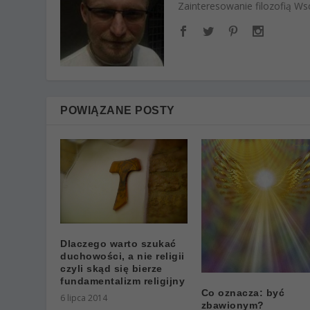
Zainteresowanie filozofią Wsc
POWIĄZANE POSTY
Dlaczego warto szukać
duchowości, a nie religii
czyli skąd się bierze
fundamentalizm religijny
Co oznacza: być
6 lipca 2014
zbawionym?