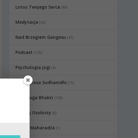
Lotos Twojego Serca
(49)
Medytacja
(43)
Nad Brzegiem Gangesu
(47)
Podcast
(135)
Psychologia jogi
(4)
Radha Rasa Sudhanidhi
(15)
Raganuga Bhakti
(100)
Rozwój Osobisty
(6)
Sadhu Maharadźa
(1)