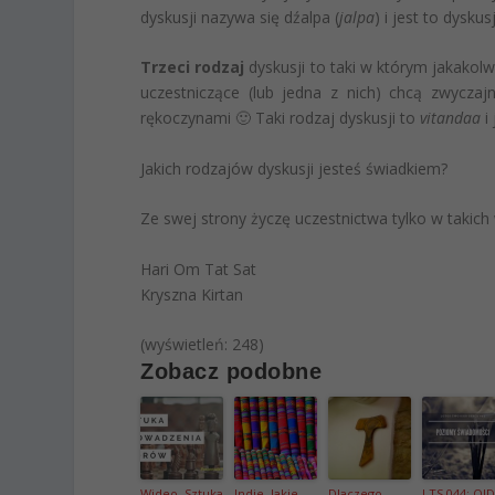
dyskusji nazywa się dźalpa (
jalpa
) i jest to dysku
Trzeci rodzaj
dyskusji to taki w którym jakakol
uczestniczące (lub jedna z nich) chcą zwycza
rękoczynami 🙂 Taki rodzaj dyskusji to
vitandaa
i 
Jakich rodzajów dyskusji jesteś świadkiem?
Ze swej strony życzę uczestnictwa tylko w takic
Hari Om Tat Sat
Kryszna Kirtan
(wyświetleń: 248)
Zobacz podobne
Wideo. Sztuka
Indie. Jakie
Dlaczego
LTS 044: OI