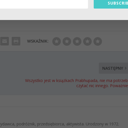
SUBSCRIB
WSKAŹNIK:
NASTĘPNY
Wszystko jest w książkach Prabhupada, nie ma potrzeb
czytać nic innego. Poważnie
 wydawca, podróżnik, przedsiębiorca, aktywista. Urodzony w 1972.