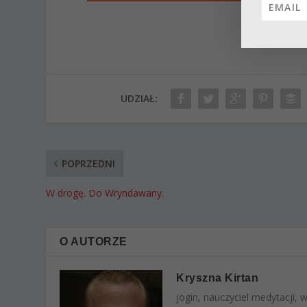
UDZIAŁ:
POPRZEDNI
W drogę. Do Wryndawany.
O AUTORZE
Kryszna Kirtan
jogin, nauczyciel medytacji,