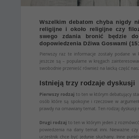
Wszelkim debatom chyba nigdy ni
religijne i około religijne czy f
swego zdania bronić będzie 
dopowiedzenia Dźiwa Goswami (151
Pierwszy raz te informacje zostały podane w k
jeszcze są – popularne w kręgach zainteresowan
swobodnie przenieść również na laicką część nas
Istnieją trzy rodzaje dyskusji
Pierwszy rodzaj
to ten w którym debatujący star
osób które są spokojne i rzeczowe w argumentow
prawdy na omawiany temat. Ten rodzaj dyskusji
Drugi rodzaj
to ten w którym jeden z rozmówcó
powiedzenia na dany temat inni. Nieważne czy
uczestnik chce być jedynie słuchany. Inne punkt