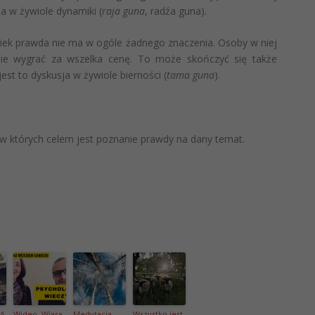
sja w żywiole dynamiki (
raja guna
, radźa guna).
wiek prawda nie ma w ogóle żadnego znaczenia. Osoby w niej
jnie wygrać za wszelka cenę. To może skończyć się także
jest to dyskusja w żywiole bierności (
tama guna
).
h w których celem jest poznanie prawdy na dany temat.
DA
Wideo. Wiara
Medytacja.
Wszystko jest