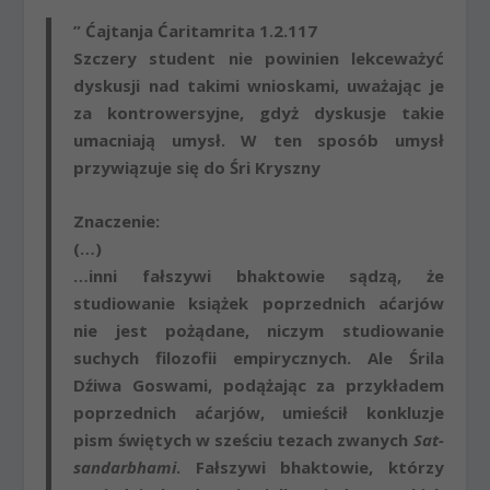
” Ćajtanja Ćaritamrita 1.2.117
Szczery student nie powinien lekceważyć
dyskusji nad takimi wnioskami, uważając je
za kontrowersyjne, gdyż dyskusje takie
umacniają umysł. W ten sposób umysł
przywiązuje się do Śri Kryszny
Znaczenie:
(…)
…inni fałszywi bhaktowie sądzą, że
studiowanie książek poprzednich aćarjów
nie jest pożądane, niczym studiowanie
suchych filozofii empirycznych. Ale Śrila
Dźiwa Goswami, podążając za przykładem
poprzednich aćarjów, umieścił konkluzje
pism świętych w sześciu tezach zwanych
Sat-
sandarbhami
. Fałszywi bhaktowie, którzy