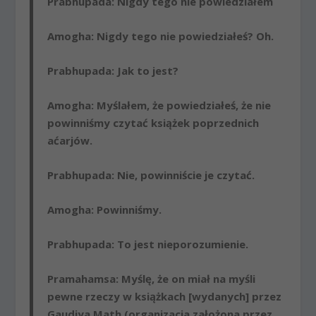
Prabhupada
: Nigdy tego nie powiedziałem
Amogha
: Nigdy tego nie powiedziałeś? Oh.
Prabhupada
: Jak to jest?
Amogha
: Myślałem, że powiedziałeś, że nie
powinniśmy czytać książek poprzednich
aćarjów.
Prabhupada
: Nie, powinniście je czytać.
Amogha
: Powinniśmy.
Prabhupada
: To jest nieporozumienie.
Pramahamsa
: Myślę, że on miał na myśli
pewne rzeczy w książkach [wydanych] przez
Gaudiya Math (organizacja założona przez