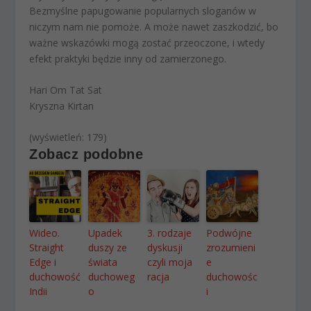
Bezmyślne papugowanie popularnych sloganów w
niczym nam nie pomoże. A może nawet zaszkodzić, bo
ważne wskazówki mogą zostać przeoczone, i wtedy
efekt praktyki będzie inny od zamierzonego.
Hari Om Tat Sat
Kryszna Kirtan
(wyświetleń: 179)
Zobacz podobne
Wideo.
Upadek
3. rodzaje
Podwójne
Straight
duszy ze
dyskusji
zrozumieni
Edge i
świata
czyli moja
e
duchowość
duchoweg
racja
duchowośc
Indii
o
i