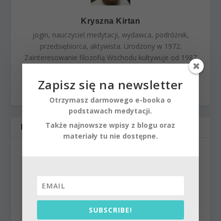
Kryszna Kirtan
jogin, nauczyciel medytacji, wydawca, podróżnik,
przedsiębiorca, aktywista. Urodzony w 1972.
Zainteresowanie filozofią Wschodu kultywuje od 1987
roku. Praktykuje w tradycji bhakti.
Zapisz się na newsletter
Otrzymasz darmowego e-booka o
podstawach medytacji.
Także najnowsze wpisy z blogu oraz
POWIĄZANE POSTY
materiały tu nie dostępne.
SUBSCRIBE!