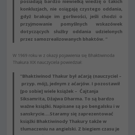
posiadają bardzo niewielką wiedzę o takich
konkluzjach, nie osiągają czystego oddania,
gdyż brakuje im gorliwości, jeśli chodzi o
przyjmowanie pomyślnych wskazówek
dotyczących służby oddania udzielonych
przez samozrealizowanych bhaktów. “
W 1969 roku w z okazji pojawienia się Bhaktiwinoda
Thakura XIX nauczyciela powiedział:
“Bhaktiwinod Thakur był aćarją (nauczyciel –
przyp. mój), jednym z aćarjów. I pozostawił
[po sobie] wiele książek – Ćajtanja
Siksamrita, Dżajwa Dharma. To są bardzo
ważne książki. Napisane są po bengalsku i w
sanskrycie….Staramy się zaprezentować
książki Bhaktiwinody Thakury także w
tłumaczeniu na angielski. Z biegiem czasu je