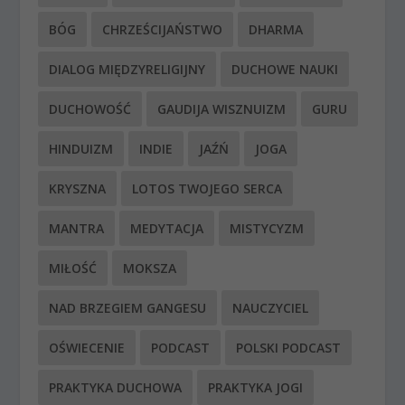
BÓG
CHRZEŚCIJAŃSTWO
DHARMA
DIALOG MIĘDZYRELIGIJNY
DUCHOWE NAUKI
DUCHOWOŚĆ
GAUDIJA WISZNUIZM
GURU
HINDUIZM
INDIE
JAŹŃ
JOGA
KRYSZNA
LOTOS TWOJEGO SERCA
MANTRA
MEDYTACJA
MISTYCYZM
MIŁOŚĆ
MOKSZA
NAD BRZEGIEM GANGESU
NAUCZYCIEL
OŚWIECENIE
PODCAST
POLSKI PODCAST
PRAKTYKA DUCHOWA
PRAKTYKA JOGI