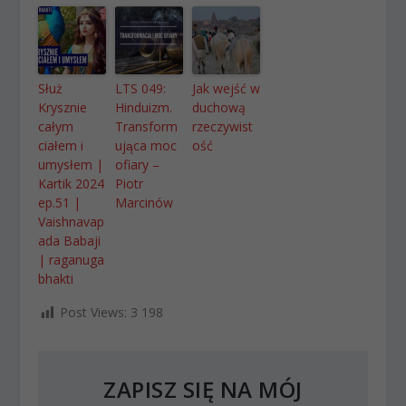
Służ
LTS 049:
Jak wejść w
Krysznie
Hinduizm.
duchową
całym
Transform
rzeczywist
ciałem i
ująca moc
ość
umysłem |
ofiary –
Kartik 2024
Piotr
ep.51 |
Marcinów
Vaishnavap
ada Babaji
| raganuga
bhakti
Post Views:
3 198
ZAPISZ SIĘ NA MÓJ