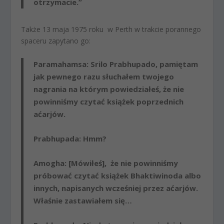
otrzymacie.”
Także 13 maja 1975 roku w Perth w trakcie porannego
spaceru zapytano go:
Paramahamsa
: Srilo Prabhupado, pamiętam
jak pewnego razu słuchałem twojego
nagrania na którym powiedziałeś, że nie
powinniśmy czytać książek poprzednich
aćarjów.
Prabhupada
: Hmm?
Amogha
: [Mówiłeś], że nie powinniśmy
próbować czytać książek Bhaktiwinoda albo
innych, napisanych wcześniej przez aćarjów.
Właśnie zastawiałem się…