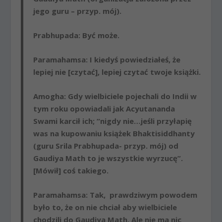
jego guru – przyp. mój).
Prabhupada
: Być może.
Paramahamsa
: I kiedyś powiedziałeś, że
lepiej nie [czytać], lepiej czytać twoje książki.
Amogha
: Gdy wielbiciele pojechali do Indii w
tym roku opowiadali jak Acyutananda
Swami karcił ich; “nigdy nie…jeśli przyłapię
was na kupowaniu książek Bhaktisiddhanty
(guru Srila Prabhupada- przyp. mój) od
Gaudiya Math to je wszystkie wyrzucę”.
[Mówił] coś takiego.
Paramahamsa
: Tak, prawdziwym powodem
było to, że on nie chciał aby wielbiciele
chodzili do Gaudiya Math. Ale nie ma nic