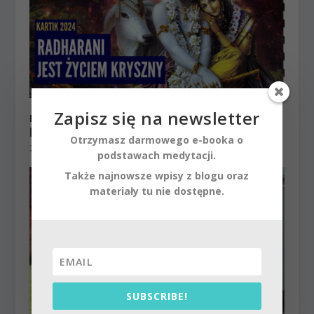
Zapisz się na newsletter
Radharani jest życiem Kryszny | Kartik 2024 ep.32
| Vaishnavapada Babaji | raganuga bhakti
Otrzymasz darmowego e-booka o
2 grudnia 2024
podstawach medytacji.
Także najnowsze wpisy z blogu oraz
materiały tu nie dostępne.
SUBSCRIBE!