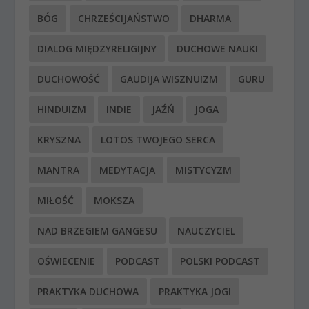
BÓG
CHRZEŚCIJAŃSTWO
DHARMA
DIALOG MIĘDZYRELIGIJNY
DUCHOWE NAUKI
DUCHOWOŚĆ
GAUDIJA WISZNUIZM
GURU
HINDUIZM
INDIE
JAŹŃ
JOGA
KRYSZNA
LOTOS TWOJEGO SERCA
MANTRA
MEDYTACJA
MISTYCYZM
MIŁOŚĆ
MOKSZA
NAD BRZEGIEM GANGESU
NAUCZYCIEL
OŚWIECENIE
PODCAST
POLSKI PODCAST
PRAKTYKA DUCHOWA
PRAKTYKA JOGI