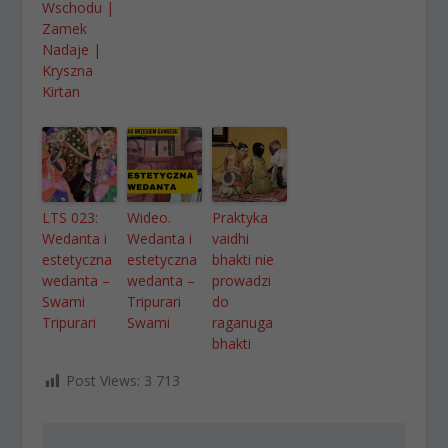
Wschodu |
Zamek
Nadaje |
Kryszna
Kirtan
LTS 023:
Wideo.
Praktyka
Wedanta i
Wedanta i
vaidhi
estetyczna
estetyczna
bhakti nie
wedanta –
wedanta –
prowadzi
Swami
Tripurari
do
Tripurari
Swami
raganuga
bhakti
Post Views:
3 713