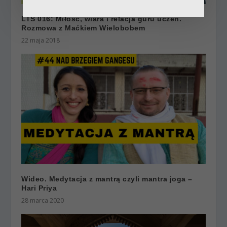
LTS 016: Miłość, wiara i relacja guru uczeń.
Rozmowa z Maćkiem Wielobobem
22 maja 2018
Wideo. Medytacja z mantrą czyli mantra joga –
Hari Priya
28 marca 2020