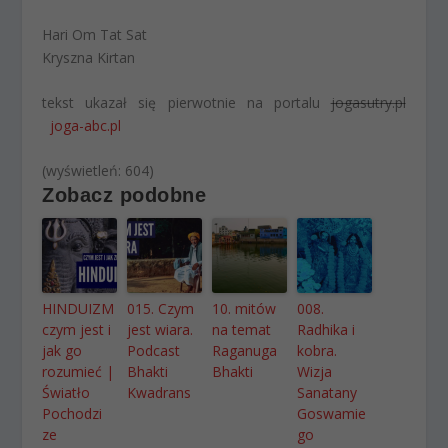
Hari Om Tat Sat
Kryszna Kirtan
tekst ukazał się pierwotnie na portalu
jogasutry.pl
joga-abc.pl
(wyświetleń: 604)
Zobacz podobne
HINDUIZM
015. Czym
10. mitów
008.
czym jest i
jest wiara.
na temat
Radhika i
jak go
Podcast
Raganuga
kobra.
rozumieć |
Bhakti
Bhakti
Wizja
Światło
Kwadrans
Sanatany
Pochodzi
Goswamie
ze
go