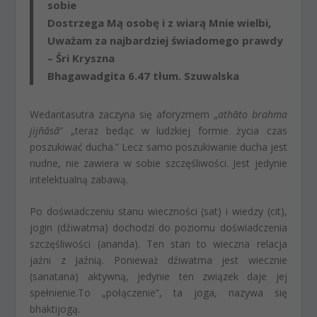
sobie
Dostrzega Mą osobę i z wiarą Mnie wielbi,
Uważam za najbardziej świadomego prawdy
– Śri Kryszna
Bhagawadgita 6.47 tłum. Szuwalska
Wedantasutra zaczyna się aforyzmem „
athāto brahma
jijñāsā
” „teraz bedąc w ludzkiej formie życia czas
poszukiwać ducha.” Lecz samo poszukiwanie ducha jest
nudne, nie zawiera w sobie szczęśliwości. Jest jedynie
intelektualną zabawą.
Po doświadczeniu stanu wieczności (sat) i wiedzy (cit),
jogin (dźiwatma) dochodzi do poziomu doświadczenia
szczęśliwości (ananda). Ten stan to wieczna relacja
jaźni z Jaźnią. Ponieważ dźiwatma jest wiecznie
(sanatana) aktywną, jedynie ten związek daje jej
spełnienie.To „połączenie”, ta joga, nazywa się
bhaktijogą.