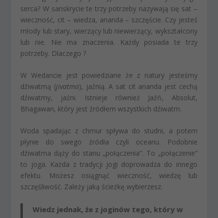
serca? W sanskrycie te trzy potrzeby nazywają się sat –
wieczność, cit – wiedza, ananda – szczęście. Czy jesteś
młody lub stary, wierzący lub niewierzący, wykształcony
lub nie. Nie ma znaczenia. Każdy posiada te trzy
potrzeby. Dlaczego ?
W Wedancie jest powiedziane że z natury jesteśmy
dźiwatmą (
jivatma
), jaźnią. A sat cit ananda jest cechą
dźiwatmy, jaźni. Istnieje również Jaźń, Absolut,
Bhagawan, który jest źródłem wszystkich dźiwatm.
Woda spadając z chmur spływa do studni, a potem
płynie do swego źródła czyli oceanu. Podobnie
dźiwatma dąży do stanu „połączenia”. To „połączenie”
to joga. Każda z tradycji jogi doprowadza do innego
efektu. Możesz osiągnąć wieczność, wiedzę lub
szczęśliwość. Zależy jaką ścieżkę wybierzesz.
Wiedz jednak, że z joginów tego, który w