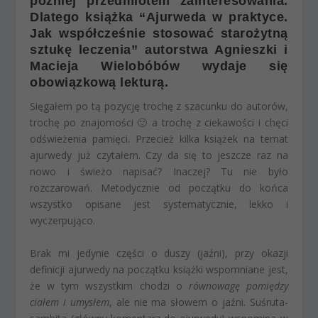
później przedmiotem zainteresowania.
Dlatego książka “Ajurweda w praktyce.
Jak współcześnie stosować starożytną
sztukę leczenia” autorstwa Agnieszki i
Macieja Wielobóbów wydaje się
obowiązkową lekturą.
Sięgałem po tą pozycję trochę z szacunku do autorów,
trochę po znajomości 🙂 a trochę z ciekawości i chęci
odświeżenia pamięci. Przecież kilka książek na temat
ajurwedy już czytałem. Czy da się to jeszcze raz na
nowo i świeżo napisać? Inaczej? Tu nie było
rozczarowań. Metodycznie od początku do końca
wszystko opisane jest systematycznie, lekko i
wyczerpująco.
Brak mi jedynie części o duszy (jaźni), przy okazji
definicji ajurwedy na początku książki wspomniane jest,
że w tym wszystkim chodzi o
równowagę pomiędzy
ciałem i umysłem
, ale nie ma słowem o jaźni. Suśruta-