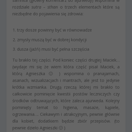
samhita (główny komentarz do ajurwedy) wspomina w
rozdziale
sutra – sthan
o trzech elementach które są
niezbędne do pojawienia się zdrowia:
trzy dosze powinny być w równowadze
zmysły muszą być w dobrej kondycji
dusza (jaźń) musi być pełna szczęścia
Tu brakło tej części. Pod koniec części drugiej Maciek…
(wydaje mi się że wiem która część pisał Maciek, a
którą Agnieszka 🙂 ) wspomina o pranajamach,
asanach, wizualizacjach i mantrach, ale jest to jedynie
krótka wzmianka. Drugą rzeczą której mi brakło to
całkowicie pominięcie kwestii postów leczniczych czy
środków odtruwających, które zaleca ajurweda. Kolejny
pominięty temat to higiena, masaże, kąpiele,
ogrzewania…. Ciekawym i atrakcyjnym, pewnie głównie
dla kobiet, dodatkiem będzie zbiór przepisów. (to
pewnie dzieło Agnieszki 🙂 )