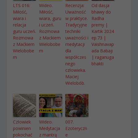
LTS 016:
Wideo.
Recenzja:
Od dasja
Miłość,
Miłość,
Uważność
bhawy do
wiara i
wiara, guru
w praktyce.
Radha
relacja
i uczeń.
Tradycyjne
premy |
guru uczeń.
Rozmowa
techniki
Kartik 2024
Rozmowa
z Mackiem
uważności i
ep.73 |
z Maćkiem
Wielobobe
medytacji
Vaishnavap
Wielobobe
m
dla
ada Babaji
m
współczes
| raganuga
nego
bhakti
człowieka.
Maciej
Wielobób.
Człowiek
Wideo.
007.
powinien
Medytacja
Ezoteryczn
pokochać
z mantrą
e