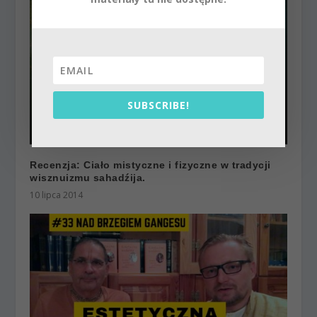
SUBSCRIBE!
Recenzja: Ciało mistyczne i fizyczne w tradycji
wisznuizmu sahadźija.
10 lipca 2014