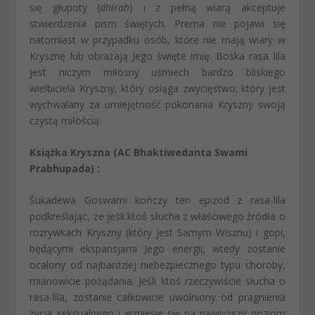
się głupoty (
dhirah
) i z pełną wiarą akceptuje
stwierdzenia pism świętych. Prema nie pojawi się
natomiast w przypadku osób, które nie mają wiary w
Krysznę lub obrażają Jego święte imię. Boska rasa lila
jest niczym miłosny uśmiech bardzo bliskiego
wielbiciela Kryszny, który osiąga zwycięstwo; który jest
wychwalany za umiejętność pokonania Kryszny swoją
czystą miłością.
Książka Kryszna (AC Bhaktiwedanta Swami
Prabhupada) :
Śukadewa Goswami kończy ten epizod z rasa-lila
podkreślając, że jeśli ktoś słucha z właściwego źródła o
rozrywkach Kryszny (który jest Samym Wisznu) i gopi,
będącymi ekspansjami Jego energii, wtedy zostanie
ocalony od najbardziej niebezpiecznego typu choroby,
mianowicie pożądania. Jeśli ktoś rzeczywiście słucha o
rasa-lila, zostanie całkowicie uwolniony od pragnienia
życia seksualnego i wzniesie się na najwyższy poziom