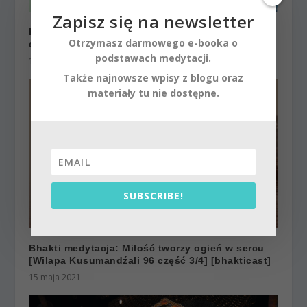
Zapisz się na newsletter
Kryszna i sprzedawczyni owoców | Kartik 2024
Otrzymasz darmowego e-booka o
ep.65 | Vaishnavapada Babaji | raganuga bhakti
podstawach medytacji.
10 października 2025
Także najnowsze wpisy z blogu oraz
materiały tu nie dostępne.
SUBSCRIBE!
Bhakti medytacja: Miłość tworzy ogień w sercu
[Wilapa Kusumandźali 96 część 3/4] [bhakticast]
15 maja 2021