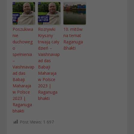
Poszukiwa
Rozrywki
10. mitów
nie
Kryszny
na temat
duchoweg
trwają cały
Raganuga
o
dzień –
Bhakti
spełnienia
Vaishnavap
–
ad das
Vaishnavap
Babaji
ad das
Maharaja
Babaji
w Polsce
Maharaja
2023 |
w Polsce
Raganuga
2023 |
bhakti
Raganuga
bhakti
Post Views:
1 697