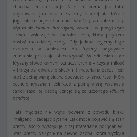
choroba serca ustępuje. A zatem prema jest tutaj
pojmowana jako stan niezależny. Inaczej niż dźńana
joga, nie cechuje się ona ani słabością, ani zależnością.
Wyrażenie
kamam hrd-rogam
, zawarte w powyższym
tekście, wskazuje na chorobę serca, która przybiera
postać materialnej żądzy. Gdy jednak użyjemy tego
określenia w odniesieniu do Kryszny, negatywne
znaczenie przestaje obowiązywać. W odniesieniu do
Kryszny słowo kamam oznacza premę – czystą miłość
– i przynosi odwrotne skutki niż materialna żądza. Jeśli
ktoś z pełną wiarą słucha opowieści o tańcu rasa, który
cechuje Krysznę i jeśli ktoś z pełną wiarą wychwala
taniec rasa, tę osobę uznaje się za uczonego (
dhirah
pandita
).
Taki mędrzec nie wątpi bowiem z powodu braku
inteligencji, zadając pytanie: „Jak może pojawić się stan
premy, skoro występuje tutaj materialne pożądanie?”.
Stan premy osiągnie na pewno osoba, która wyzbyła