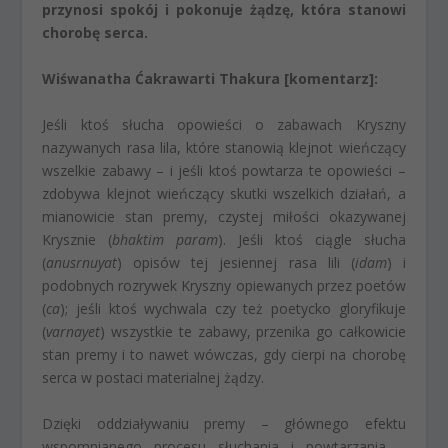
przynosi spokój i pokonuje żądzę, która stanowi
chorobę serca.
Wiśwanatha Ćakrawarti Thakura [komentarz]:
Jeśli ktoś słucha opowieści o zabawach Kryszny
nazywanych rasa lila, które stanowią klejnot wieńczący
wszelkie zabawy – i jeśli ktoś powtarza te opowieści –
zdobywa klejnot wieńczący skutki wszelkich działań, a
mianowicie stan premy, czystej miłości okazywanej
Krysznie (
bhaktim param
). Jeśli ktoś ciągle słucha
(
anusrnuyat
) opisów tej jesiennej rasa lili (
idam
) i
podobnych rozrywek Kryszny opiewanych przez poetów
(
ca
); jeśli ktoś wychwala czy też poetycko gloryfikuje
(
varnayet
) wszystkie te zabawy, przenika go całkowicie
stan premy i to nawet wówczas, gdy cierpi na chorobę
serca w postaci materialnej żądzy.
Dzięki oddziaływaniu premy – głównego efektu
wspomnianego procesu słuchania i powtarzania –