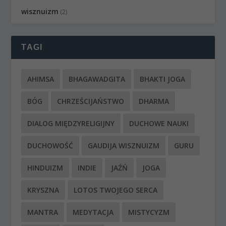
wisznuizm
(2)
TAGI
AHIMSA
BHAGAWADGITA
BHAKTI JOGA
BÓG
CHRZEŚCIJAŃSTWO
DHARMA
DIALOG MIĘDZYRELIGIJNY
DUCHOWE NAUKI
DUCHOWOŚĆ
GAUDIJA WISZNUIZM
GURU
HINDUIZM
INDIE
JAŹŃ
JOGA
KRYSZNA
LOTOS TWOJEGO SERCA
MANTRA
MEDYTACJA
MISTYCYZM