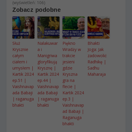
(wyświetleń: 106)
Zobacz podobne
Służ
Nalakuwar
Piękno
Bhakti
Krysznie
a i
Wradży w
Joga: Jak
całym
Manigriwa
trakcie
zadowolić
ciałem i
gloryfikują
jesieni
Radhikę |
umysłem |
Krysznę |
gdzie
Sadhu
Kartik 2024
Kartik 2024
Kryszna
Maharaja
ep.51 |
ep.44 |
gra na
Vaishnavap
Vaishnavap
flecie |
ada Babaji
ada Babaji
Kartik 2024
| raganuga
| raganuga
ep.3 |
bhakti
bhakti
Vaishnavap
ad Babaji |
Raganuga
bhakti