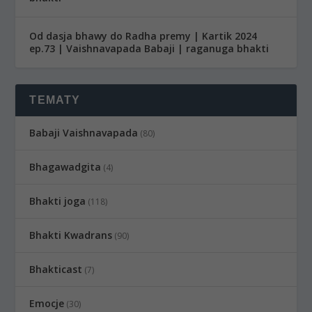
Od dasja bhawy do Radha premy | Kartik 2024
ep.73 | Vaishnavapada Babaji | raganuga bhakti
TEMATY
Babaji Vaishnavapada
(80)
Bhagawadgita
(4)
Bhakti joga
(118)
Bhakti Kwadrans
(90)
Bhakticast
(7)
Emocje
(30)