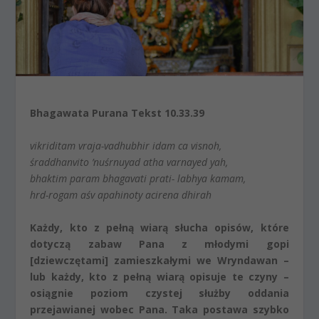
Bhagawata Purana Tekst 10.33.39
vikriditam vraja-vadhubhir idam ca visnoh,
śraddhanvito ’nuśrnuyad atha varnayed yah,
bhaktim param bhagavati prati- labhya kamam,
hrd-rogam aśv apahinoty acirena dhirah
Każdy, kto z pełną wiarą słucha opisów, które
dotyczą zabaw Pana z młodymi gopi
[dziewczętami] zamieszkałymi we Wryndawan –
lub każdy, kto z pełną wiarą opisuje te czyny –
osiągnie poziom czystej służby oddania
przejawianej wobec Pana. Taka postawa szybko