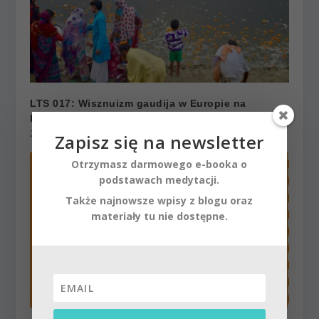
LTS 017: Wisznuizm gaudija w Europie na
poczatku XX wieku – Mans Broo
22 maja 2018
Zapisz się na newsletter
Otrzymasz darmowego e-booka o
podstawach medytacji.
Także najnowsze wpisy z blogu oraz
materiały tu nie dostępne.