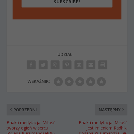
SUBSCRIBE!
UDZIAŁ:
WSKAŹNIK:
POPRZEDNI
NASTĘPNY
Bhakti medytacja: Miłość
Bhakti medytacja: Miłość
tworzy ogień w sercu
jest imieniem Radhiki
[Wilapa Kusumandźali 96
[Wilapa Kusumandźali 96