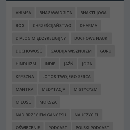
AHIMSA
BHAGAWADGITA
BHAKTI JOGA
BÓG
CHRZEŚCIJAŃSTWO
DHARMA
DIALOG MIĘDZYRELIGIJNY
DUCHOWE NAUKI
DUCHOWOŚĆ
GAUDIJA WISZNUIZM
GURU
HINDUIZM
INDIE
JAŹŃ
JOGA
KRYSZNA
LOTOS TWOJEGO SERCA
MANTRA
MEDYTACJA
MISTYCYZM
MIŁOŚĆ
MOKSZA
NAD BRZEGIEM GANGESU
NAUCZYCIEL
OŚWIECENIE
PODCAST
POLSKI PODCAST