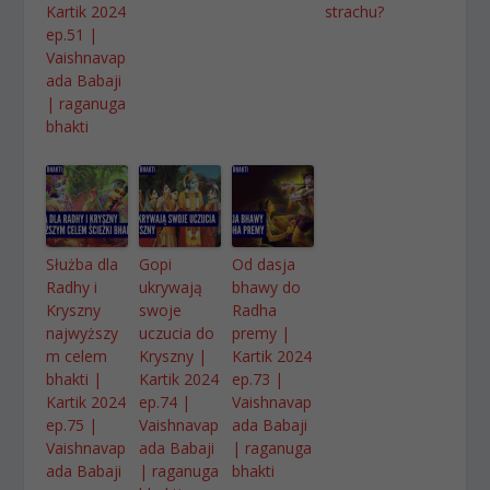
Kartik 2024
strachu?
ep.51 |
Vaishnavap
ada Babaji
| raganuga
bhakti
Służba dla
Gopi
Od dasja
Radhy i
ukrywają
bhawy do
Kryszny
swoje
Radha
najwyższy
uczucia do
premy |
m celem
Kryszny |
Kartik 2024
bhakti |
Kartik 2024
ep.73 |
Kartik 2024
ep.74 |
Vaishnavap
ep.75 |
Vaishnavap
ada Babaji
Vaishnavap
ada Babaji
| raganuga
ada Babaji
| raganuga
bhakti