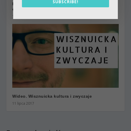
SUBSCRIBE!
Praktyka bhakti w madhurya bhawie | Kartik 2024
ep.55 | Vaishnavapada Babaji | raganuga bhakti
14 czerwca 2025
Wideo. Wisznuicka kultura i zwyczaje
11 lipca 2017