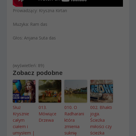
Prowadzący: Kryszna Kirtan
Muzyka: Ram das
Głos: Anjana Suta das
(wyświetleń: 89)
Zobacz podobne
Służ
013.
010. O
002. Bhakti
Krysznie
Mówiące
Radharani
joga.
całym
Drzewa
która
Ścieżka
ciałem i
zmienia
miłości czy
umysłem |
suknię
ścieżka