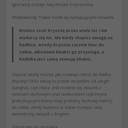
ignorancji zostaje natychmiast rozproszo­ny.
Bhaktiwinody Thakur modli się następującymi słowami:
Możesz czcić Krysznę przez wiele lat i nie
wydarzy się nic. Ale kiedy skupisz uwagę na
Radhice, wtedy Kryszna zacznie biec do
ciebie, albowiem bhakti go przyciaga, a
Radhika jest samą esencją bhakti.
Zapytać wtedy można: jak rozwinąć miłość do Radha-
Kryszny? Otóż zależy to przede wszystkim od sanghi
(saṅgha), czyli relacji. Jeśli rozwinie się związek z
mistrzem duchowym oraz wielbicielami czyli innymi
praktykującymi którzy mają podobny duchowy nastrój
do ciebie, wtedy będziesz w stanie rozwijać swój
wewnętrzny związek z Bogiem.
Zapraszam do słuchania.