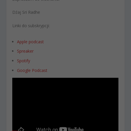
Dźaj Sri Radhe
Linki do subskrypcji:
Apple podcast
Spreaker
Spotify
Google Podcast