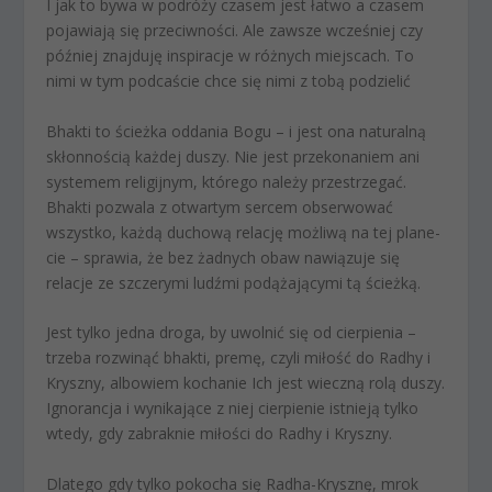
I jak to bywa w podróży czasem jest łatwo a czasem
pojawiają się przeciwności. Ale zawsze wcześniej czy
później znajduję inspiracje w różnych miejscach. To
nimi w tym podcaście chce się nimi z tobą podzielić
Bhakti to ścieżka oddania Bogu – i jest ona naturalną
skłonnością każdej duszy. Nie jest przekonaniem ani
systemem religijnym, którego należy przestrzegać.
Bhakti pozwala z otwartym sercem obserwować
wszystko, każdą duchową relację możliwą na tej plane­
cie – sprawia, że bez żadnych obaw nawiązuje się
relacje ze szczery­mi ludźmi podążającymi tą ścieżką.
Jest tylko jedna droga, by uwolnić się od cierpienia –
trzeba rozwinąć bhakti, premę, czyli miłość do Radhy i
Kryszny, albowiem kochanie Ich jest wieczną rolą duszy.
Ignorancja i wynikające z niej cierpienie istnieją tylko
wtedy, gdy zabraknie miłości do Radhy i Kryszny.
Dlatego gdy tylko pokocha się Radha-Krysznę, mrok