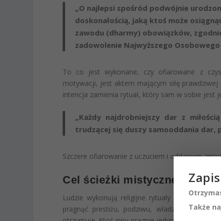
„O najlepsi spośród podwójnie urodzon
doskonałością, jaką ktoś może osiągną
zawodu (dharmy) obowiązków, zgodnie 
zadowolenie Najwyższego Osobowego 
To co jest wykonane, czy ofiarowane z czyst
motywacji, jest aktem mającym siłę prawdziwej p
intencja zamienia rytuał, który sam w sobie jest
„Każdy najdrobniejszy dar z miłości
trudzącej się duszy samooddania dar, 
Szczere ofiarowanie z uczuciem i oddaniem zmie
Zapis
Cel ścieżki mistycznej
Otrzymas
Ludzie wykonują religijne rytuały z różnych p
Także na
pragnąć prestiżu, podziwu, władzy, pozycji. Kt
otrzymuje. Ktoś inny pragnie jedynie zadowolić Bo