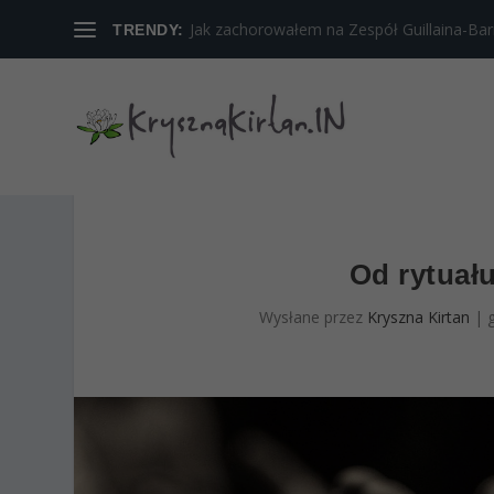
Jak zachorowałem na Zespół Guillaina-Barreg
TRENDY:
Od rytuał
Wysłane przez
Kryszna Kirtan
|