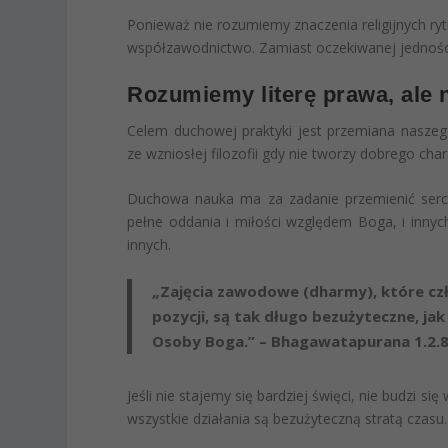
Ponieważ nie rozumiemy znaczenia religijnych ry
współzawodnictwo. Zamiast oczekiwanej jedności,
Rozumiemy literę prawa, ale
Celem duchowej praktyki jest przemiana naszego
ze wzniosłej filozofii gdy nie tworzy dobrego cha
Duchowa nauka ma za zadanie przemienić serce
pełne oddania i miłości względem Boga, i innyc
innych.
„Zajęcia zawodowe (dharmy), które cz
pozycji, są tak długo bezużyteczne, ja
Osoby Boga.” – Bhagawatapurana 1.2.
Jeśli nie stajemy się bardziej święci, nie budzi 
wszystkie działania są bezużyteczną stratą czasu.