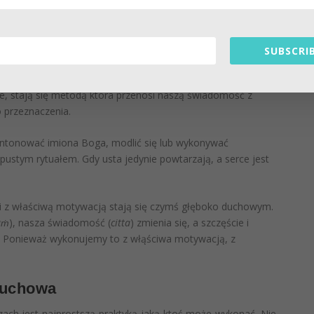
rcu.
ycznej. To uniwersalna zasada, która budzi w nas ukryte do
SUBSCRIB
no wszelkich praktyk duchowych.
e, stają się metodą która przenosi naszą świadomość z
 przeznaczenia.
ntonować imiona Boga, modlić się lub wykonywać
 pustym rytuałem. Gdy usta jedynie powtarzają, a serce jest
 z właściwą motywacją stają się czymś głęboko duchowym.
aṁ
), nasza świadomość (
citta
) zmienia się, a szczęście i
o? Ponieważ wykonujemy to z włąściwa motywacją, z
 duchowa
zach jest najprostszą praktyką jaką ktoś może wykonać. Nie