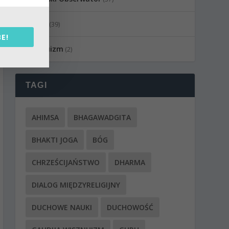
Wideo
(39)
E!
wisznuizm
(2)
TAGI
AHIMSA
BHAGAWADGITA
BHAKTI JOGA
BÓG
CHRZEŚCIJAŃSTWO
DHARMA
DIALOG MIĘDZYRELIGIJNY
DUCHOWE NAUKI
DUCHOWOŚĆ