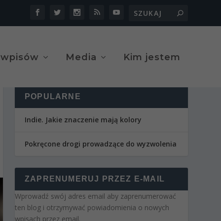
 wpisów
Media
Kim jestem
POPULARNE
Indie. Jakie znaczenie mają kolory
Pokręcone drogi prowadzące do wyzwolenia
ZAPRENUMERUJ PRZEZ E-MAIL
Wprowadź swój adres email aby zaprenumerować
ten blog i otrzymywać powiadomienia o nowych
wpisach przez email.