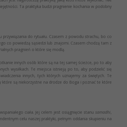
iejętności. Ta praktyka budzi pragnienie kochania w podobny
u przywiązania do rytuału. Czasem z powodu strachu, bo co
 tego co powiedzą sąsiedzi lub znajomi. Czasem chodzą tam z
ialnych pragnień o które się modlą.
otkanie innych osób które są na tej samej ścieżce, po to aby
ych wysiłkach. Te miejsca istnieją po to, aby podzielić się
wiadczenia innych, tych których uznajemy za świętych. Te
zy które są niekorzystne na drodze do Boga i poznać te które
wspaniałego ciała. Jej celem jest osiągnięcie stanu
samadhi
,
dentnym celu naszej praktyki, pełnym oddania skupieniu na