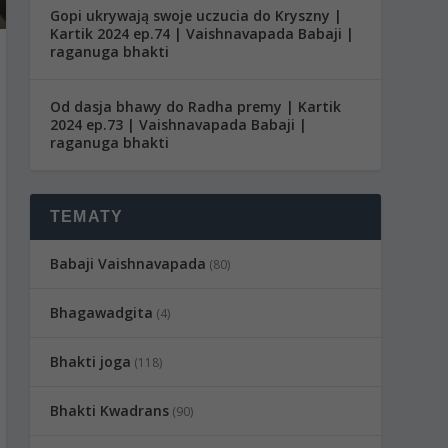
Gopi ukrywają swoje uczucia do Kryszny |
Kartik 2024 ep.74 | Vaishnavapada Babaji |
raganuga bhakti
Od dasja bhawy do Radha premy | Kartik
2024 ep.73 | Vaishnavapada Babaji |
raganuga bhakti
TEMATY
Babaji Vaishnavapada
(80)
Bhagawadgita
(4)
Bhakti joga
(118)
Bhakti Kwadrans
(90)