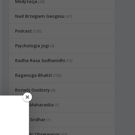
Medytacja
(43)
Nad Brzegiem Gangesu
(47)
Podcast
(135)
Psychologia jogi
(4)
Radha Rasa Sudhanidhi
(15)
Raganuga Bhakti
(100)
Rozwój Osobisty
(6)
Sadhu Maharadźa
(1)
Swami Sridhar
(1)
Wedyjski Obserwator
(37)