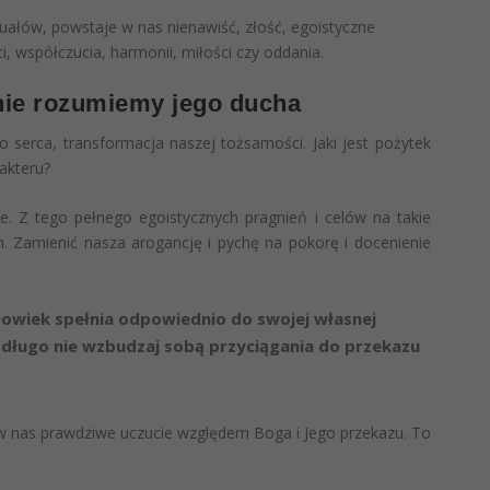
tuałów, powstaje w nas nienawiść, złość, egoistyczne
 współczucia, harmonii, miłości czy oddania.
 nie rozumiemy jego ducha
 serca, transformacja naszej tożsamości. Jaki jest pożytek
rakteru?
. Z tego pełnego egoistycznych pragnień i celów na takie
h. Zamienić nasza arogancję i pychę na pokorę i docenienie
łowiek spełnia odpowiednio do swojej własnej
k długo nie wzbudzaj sobą przyciągania do przekazu
8
się w nas prawdziwe uczucie względem Boga i Jego przekazu. To