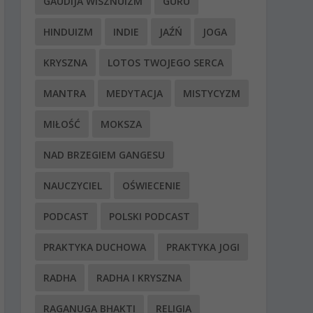
GAUDIJA WISZNUIZM
GURU
HINDUIZM
INDIE
JAŹŃ
JOGA
KRYSZNA
LOTOS TWOJEGO SERCA
MANTRA
MEDYTACJA
MISTYCYZM
MIŁOŚĆ
MOKSZA
NAD BRZEGIEM GANGESU
NAUCZYCIEL
OŚWIECENIE
PODCAST
POLSKI PODCAST
PRAKTYKA DUCHOWA
PRAKTYKA JOGI
RADHA
RADHA I KRYSZNA
RAGANUGA BHAKTI
RELIGIA