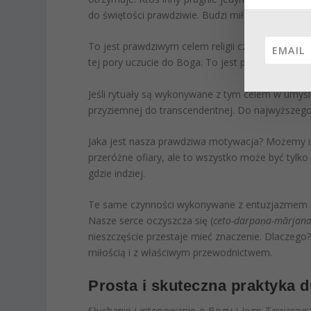
do świętości prawdziwie. Budzi miłość Boga w se
To jest prawdziwym celem religii czy ścieżki mist
tej pory uczucie do Boga. To jest prawdziwe sed
Jeśli rytuały są wykonywane z tym celem w umyśl
przyziemnej do transcendentnej. Do najwyższego
Jaka jest nasza prawdziwa motywacja? Możemy i
przeróżne ofiary, ale to wszystko może być tylko
gdzie indziej.
Te same czynności wykonywane z entuzjazmem i
Nasze serce oczyszcza się (
ceto-darpaṇa-mārjan
nieszczęście przestaje mieć znaczenie. Dlaczeg
miłością i z właściwym przewodnictwem.
Prosta i skuteczna praktyka
Słuchanie i intonowanie o Bogu i Jego Towarzys