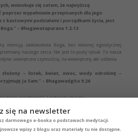
ych, wnioskuje się zatem, że najwyższą
ć poprzez wypełnianie przepisanych dla jego
z kastowymi podziałami i porządkami życia, jest
Boga.” – Bhagawatapurana 1.2.13
ą intencją zadowolenia Boga, bez własnej egoistycznej
rzemiany naszego serca. Nie jest to pusty rytuał. To nasza
 jedynie zewnętrzna czynnością, na wewnętrzny akt oddania.
ą złożony – listek, kwiat, owoc, wody odrobinę –
przyjmuję Ja Sam.” – Bhagawadgita 9.26
nia naszą świadomość. I zadowala Krysznę.
z się na newsletter
z darmowego e-booka o podstawach medytacji.
owodów. Dlatego otrzymują różne ich rezultaty. Ktoś może
jnowsze wpisy z blogu oraz materiały tu nie dostępne.
oś inny pragnie materialnych korzyści. I to czego pragnie
ga, ze szczerego serca, i to pragnienie oczyszcza go i zbliża