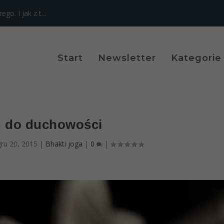
o. I jak z t...
Start
Newsletter
Kategorie
u do duchowości
gru 20, 2015
|
Bhakti joga
|
0
|