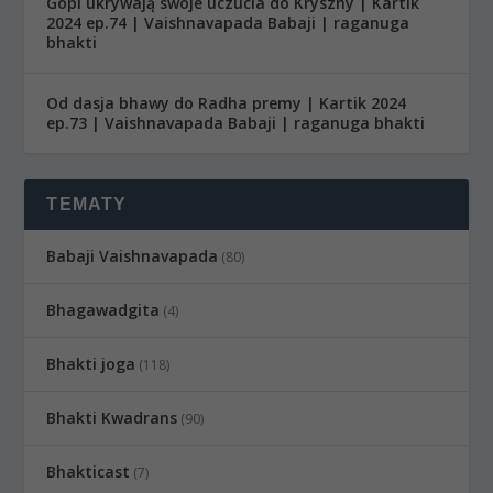
Gopi ukrywają swoje uczucia do Kryszny | Kartik
2024 ep.74 | Vaishnavapada Babaji | raganuga
bhakti
Od dasja bhawy do Radha premy | Kartik 2024
ep.73 | Vaishnavapada Babaji | raganuga bhakti
TEMATY
Babaji Vaishnavapada
(80)
Bhagawadgita
(4)
Bhakti joga
(118)
Bhakti Kwadrans
(90)
Bhakticast
(7)