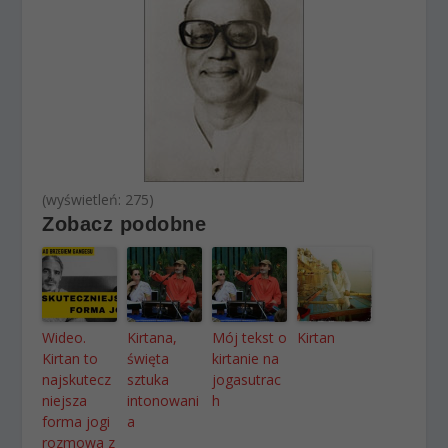
(wyświetleń: 275)
Zobacz podobne
Wideo.
Kirtana,
Mój tekst o
Kirtan
Kirtan to
święta
kirtanie na
najskutecz
sztuka
jogasutrac
niejsza
intonowani
h
forma jogi
a
rozmowa z