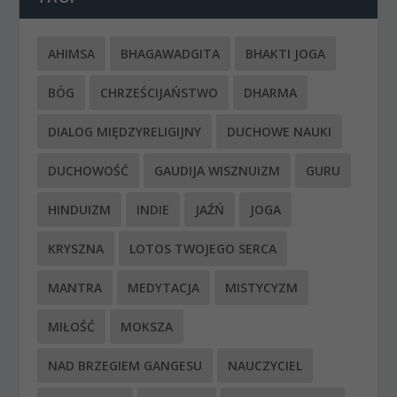
AHIMSA
BHAGAWADGITA
BHAKTI JOGA
BÓG
CHRZEŚCIJAŃSTWO
DHARMA
DIALOG MIĘDZYRELIGIJNY
DUCHOWE NAUKI
DUCHOWOŚĆ
GAUDIJA WISZNUIZM
GURU
HINDUIZM
INDIE
JAŹŃ
JOGA
KRYSZNA
LOTOS TWOJEGO SERCA
MANTRA
MEDYTACJA
MISTYCYZM
MIŁOŚĆ
MOKSZA
NAD BRZEGIEM GANGESU
NAUCZYCIEL