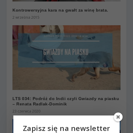
Kontrowersyjna kara na gwałt za winę brata.
2 września 2015
LTS 034: Podróż do Indii czyli Gwiazdy na piasku
– Renata Radlak-Dominik
23 czerwca 2020
Zapisz się na newsletter