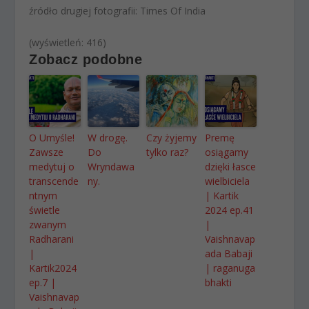
źródło drugiej fotografii: Times Of India
(wyświetleń: 416)
Zobacz podobne
O Umyśle!
W drogę.
Czy żyjemy
Premę
Zawsze
Do
tylko raz?
osiągamy
medytuj o
Wryndawa
dzięki łasce
transcende
ny.
wielbiciela
ntnym
| Kartik
świetle
2024 ep.41
zwanym
|
Radharani
Vaishnavap
|
ada Babaji
Kartik2024
| raganuga
ep.7 |
bhakti
Vaishnavap