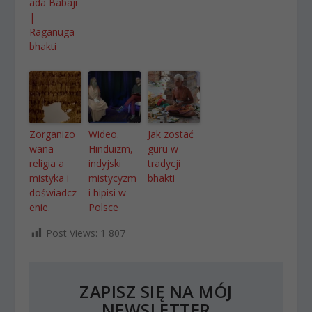
ada Babaji
|
Raganuga
bhakti
Zorganizo
Wideo.
Jak zostać
wana
Hinduizm,
guru w
religia a
indyjski
tradycji
mistyka i
mistycyzm
bhakti
doświadcz
i hipisi w
enie.
Polsce
Post Views:
1 807
ZAPISZ SIĘ NA MÓJ
NEWSLETTER