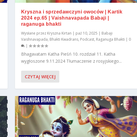
Kryszna i sprzedawczyni owoców | Kartik
2024 ep.65 | Vaishnavapada Babaji |
raganuga bhakti
Wysłane przez
Kryszna Kirtan
|
paź 10, 2025
|
Babaji
Vaishnavapada
,
Bhakti Kwadrans
,
Podcast
,
Raganuga Bhakti
|
0
|
Bhagavatam Katha Pieśń 10. rozdział 11. Katha
wygłoszone 9.11.2024 Tłumaczenie z rosyjskiego...
CZYTAJ WIĘCEJ