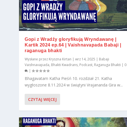
Gopi z Wradźy gloryfikują Wryndawanę |
Kartik 2024 ep.64 | Vaishnavapada Babaji |
raganuga bhakti
Wysłane przez
Kryszna Kirtan
|
wrz 14, 2025
|
Babaji
Vaishnavapada
,
Bhakti Kwadrans
,
Podcast
,
Raganuga Bhakti
|
0
|
Bhagavatam Katha Pieśń 10. rozdział 21. Katha
wygłoszone 8.11.2024 w świątyni Vrajananda Gira w...
CZYTAJ WIĘCEJ