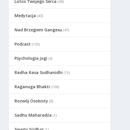
Lotos Twojego Serca
(49)
Medytacja
(43)
Nad Brzegiem Gangesu
(47)
Podcast
(135)
Psychologia jogi
(4)
Radha Rasa Sudhanidhi
(15)
Raganuga Bhakti
(100)
Rozwój Osobisty
(6)
Sadhu Maharadźa
(1)
Swami Sridhar
(1)