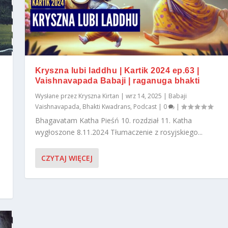
Kryszna lubi laddhu | Kartik 2024 ep.63 |
Vaishnavapada Babaji | raganuga bhakti
Wysłane przez
Kryszna Kirtan
|
wrz 14, 2025
|
Babaji
Vaishnavapada
,
Bhakti Kwadrans
,
Podcast
|
0
|
Bhagavatam Katha Pieśń 10. rozdział 11. Katha
wygłoszone 8.11.2024 Tłumaczenie z rosyjskiego...
CZYTAJ WIĘCEJ