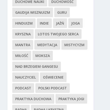
DUCHOWE NAUKI
DUCHOWOŚĆ
GAUDIJA WISZNUIZM
GURU
HINDUIZM
INDIE
JAŹŃ
JOGA
KRYSZNA
LOTOS TWOJEGO SERCA
MANTRA
MEDYTACJA
MISTYCYZM
MIŁOŚĆ
MOKSZA
NAD BRZEGIEM GANGESU
NAUCZYCIEL
OŚWIECENIE
PODCAST
POLSKI PODCAST
PRAKTYKA DUCHOWA
PRAKTYKA JOGI
RADHA
RADHA I KRYSZNA