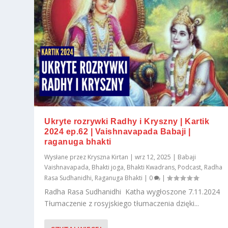
Ukryte rozrywki Radhy i Kryszny | Kartik
2024 ep.62 | Vaishnavapada Babaji |
raganuga bhakti
Wysłane przez
Kryszna Kirtan
|
wrz 12, 2025
|
Babaji
Vaishnavapada
,
Bhakti joga
,
Bhakti Kwadrans
,
Podcast
,
Radha
Rasa Sudhanidhi
,
Raganuga Bhakti
|
0
|
Radha Rasa Sudhanidhi Katha wygłoszone 7.11.2024
Tłumaczenie z rosyjskiego tłumaczenia dzięki...