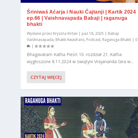
Śriniwaś Aćarja i Nauki Ćajtanji | Kartik 2024
ep.66 | Vaishnavapada Babaji | raganuga
bhakti
Wysłane przez
Kryszna Kirtan
|
paź 18, 2025
|
Babaji
Vaishnavapada
,
Bhakti Kwadrans
,
Podcast
,
Raganuga Bhakti
|
0
|
Bhagavatam Katha Pieśń 10. rozdział 21. Katha
wygłoszone 8.11.2024 w świątyni Vrajananda Gira w...
CZYTAJ WIĘCEJ