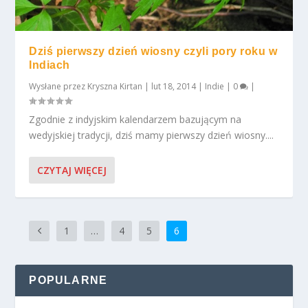
Dziś pierwszy dzień wiosny czyli pory roku w
Indiach
Wysłane przez
Kryszna Kirtan
|
lut 18, 2014
|
Indie
|
0
|
Zgodnie z indyjskim kalendarzem bazującym na
wedyjskiej tradycji, dziś mamy pierwszy dzień wiosny....
CZYTAJ WIĘCEJ
1
…
4
5
6
POPULARNE