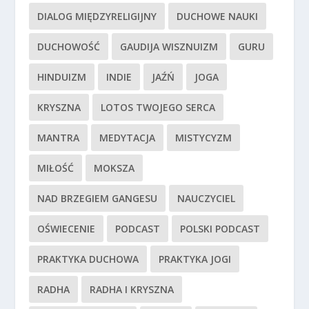
DIALOG MIĘDZYRELIGIJNY
DUCHOWE NAUKI
DUCHOWOŚĆ
GAUDIJA WISZNUIZM
GURU
HINDUIZM
INDIE
JAŹŃ
JOGA
KRYSZNA
LOTOS TWOJEGO SERCA
MANTRA
MEDYTACJA
MISTYCYZM
MIŁOŚĆ
MOKSZA
NAD BRZEGIEM GANGESU
NAUCZYCIEL
OŚWIECENIE
PODCAST
POLSKI PODCAST
PRAKTYKA DUCHOWA
PRAKTYKA JOGI
RADHA
RADHA I KRYSZNA